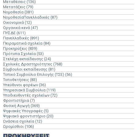
Μεταθέσεις
(136)
Μετατάξεις
(79)
Νομοθεσία
(381)
ΝομοθεσίαΠανελλαδικές
(87)
Οικονομικά
(12)
Οργανικά κενά
(47)
ΠΥΣΔΕ
(611)
Πανελλαδικές
(891)
Πειραματικά σχολεία
(84)
Προκηρύξεις
(839)
Πρότυπα Σχολεία
(53)
Στελέχη εκπαίδευσης
(24)
Σχολικές Δραστηριότητες
(768)
Σύμβουλοι εκπαίδευσης
(81)
Τοπικό Συμβούλιο Επιλογής (ΤΣΕ)
(56)
Τοποθετήσεις
(83)
Υπεύθυνοι φορέων
(36)
Υπηρεσιακά Συμβούλια
(119)
Υποδιευθυντές σχολείων
(72)
Φροντιστήρια
(7)
Φυσική Αγωγή
(369)
Ψηφιακές Υπογραφές
(5)
Ψηφιακό φροντιστήριο
(20)
Ωνάσεια σχολεία
(12)
Ωρομίσθιοι
(106)