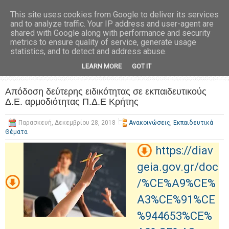
This site uses cookies from Google to deliver its services
and to analyze traffic. Your IP address and user-agent are
shared with Google along with performance and security
metrics to ensure quality of service, generate usage
statistics, and to detect and address abuse.
LEARN MORE
GOT IT
Απόδοση δεύτερης ειδικότητας σε εκπαιδευτικούς
Δ.Ε. αρμοδιότητας Π.Δ.Ε Κρήτης
Παρασκευή, Δεκεμβρίου 28, 2018
Ανακοινώσεις
,
Εκπαιδευτικά
Θέματα
https://diav
geia.gov.gr/doc
/%CE%A9%CE%
A3%CE%91%CE
%944653%CE%