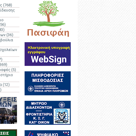
ς
(768)
αίδευσης
ιο
(56)
83)
έων
(36)
μβούλια
 σχολείων
7)
369)
ραφές
(5)
ιστήριο
α
(12)
)