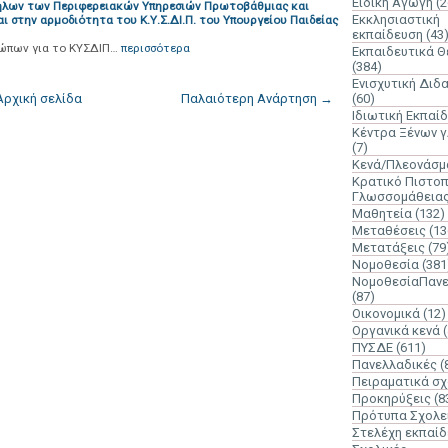
Ειδική Αγωγή
(2
ήλων των Περιφερειακών Υπηρεσιών Πρωτοβάθμιας και
Εκκλησιαστική
 στην αρμοδιότητα του Κ.Υ.Σ.ΔΙ.Π. του Υπουργείου Παιδείας
εκπαίδευση
(43
ώπων για το ΚΥΣΔΙΠ…
περισσότερα
Εκπαιδευτικά 
(384)
Ενισχυτική Διδ
Αρχική σελίδα
Παλαιότερη Ανάρτηση →
(60)
Ιδιωτική Εκπαί
Κέντρα Ξένων 
(7)
Κενά/Πλεονάσμ
Κρατικό Πιστοπ
Γλωσσομάθεια
Μαθητεία
(132)
Μεταθέσεις
(13
Μετατάξεις
(79
Νομοθεσία
(381
ΝομοθεσίαΠανε
(87)
Οικονομικά
(12)
Οργανικά κενά
ΠΥΣΔΕ
(611)
Πανελλαδικές
(
Πειραματικά σχ
Προκηρύξεις
(8
Πρότυπα Σχολε
Στελέχη εκπαί