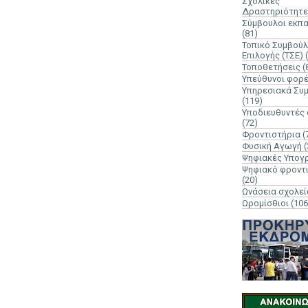
Σχολικές
Δραστηριότητε
Σύμβουλοι εκπ
(81)
Τοπικό Συμβούλ
Επιλογής (ΤΣΕ)
Τοποθετήσεις
(
Υπεύθυνοι φορ
Υπηρεσιακά Συ
(119)
Υποδιευθυντές
(72)
Φροντιστήρια
(
Φυσική Αγωγή
(
Ψηφιακές Υπογ
Ψηφιακό φροντ
(20)
Ωνάσεια σχολεί
Ωρομίσθιοι
(106