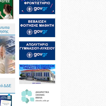
Έντυπα
τησης
πό ΔΔΕ