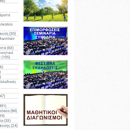
66)
)
Θέματα
ασκαλία
δευση
(30)
γλωσσών
ατα
(63)
οιητικό
ς
(105)
6)
)
)
λλαδικές
(47)
891)
ολεία
(84)
39)
ία
(53)
δευσης
(24)