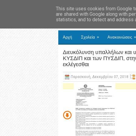
This site uses cookies from Google to 
are shared with Google along with per
statistics, and to detect and address
»
»
Αρχή
Σχολεία
Ανακοινώσεις
Διευκόλυνση υπαλλήλων και
ΚΥΣΔΙΠ και των ΠΥΣΔΙΠ, στην
εκλέγεσθαι
Παρασκευή, Δεκεμβρίου 07, 2018