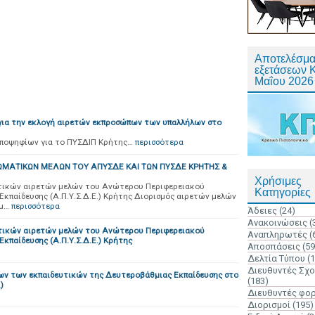
Αποτελέσμα
εξετάσεων 
Μαΐου 2026
για την εκλογή αιρετών εκπροσώπων των υπαλλήλων στο
ποψηφίων για το ΠΥΣΔΙΠ Κρήτης…
περισσότερα
ΩΜΑΤΙΚΩΝ ΜΕΛΩΝ ΤΟΥ ΑΠΥΣΔΕ ΚΑΙ ΤΩΝ ΠΥΣΔΕ ΚΡΗΤΗΣ &
Χρήσιμες
τικών αιρετών μελών του Ανώτερου Περιφερειακού
Κατηγορίες
κπαίδευσης (Α.Π.Υ.Σ.Δ.Ε.) Κρήτης Διορισμός αιρετών μελών
υμ…
περισσότερα
Άδειες
(24)
Ανακοινώσεις
(
τικών αιρετών μελών του Ανώτερου Περιφερειακού
Αναπληρωτές
(
κπαίδευσης (Α.Π.Υ.Σ.Δ.Ε.) Κρήτης
Αποσπάσεις
(59
Δελτία Τύπου
(
Διευθυντές Σχ
ν των εκπαιδευτικών της Δευτεροβάθμιας Εκπαίδευσης στο
(183)
)
Διευθυντές φο
Διορισμοί
(195)