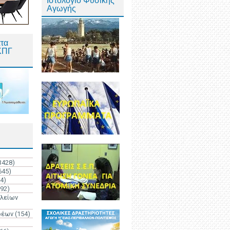
Ιστολόγιο Φυσικής
Αγωγής
τα
ΚΠΓ
3428)
645)
4)
192)
ολείων
ρέων
(154)