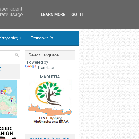
 user-agent
erate usage
LEARN MORE
GOT IT
»
Υπηρεσίες
Επικοινωνία
Powered by
Translate
Ε
ΜΑΘΗΤΕΙΑ