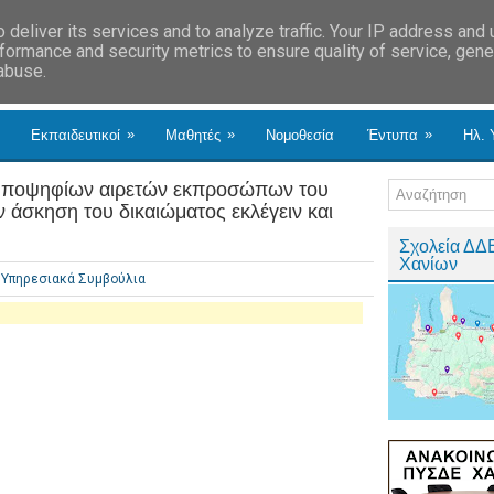
deliver its services and to analyze traffic. Your IP address and
formance and security metrics to ensure quality of service, gen
 abuse.
»
»
»
Εκπαιδευτικοί
Μαθητές
Νομοθεσία
Έντυπα
Ηλ. 
 υποψηφίων αιρετών εκπροσώπων του
 άσκηση του δικαιώματος εκλέγειν και
Σχολεία ΔΔ
Χανίων
Υπηρεσιακά Συμβούλια