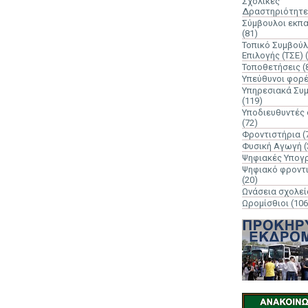
Σχολικές
Δραστηριότητε
Σύμβουλοι εκπ
(81)
Τοπικό Συμβούλ
Επιλογής (ΤΣΕ)
Τοποθετήσεις
(
Υπεύθυνοι φορ
Υπηρεσιακά Συ
(119)
Υποδιευθυντές
(72)
Φροντιστήρια
(
Φυσική Αγωγή
(
Ψηφιακές Υπογ
Ψηφιακό φροντ
(20)
Ωνάσεια σχολεί
Ωρομίσθιοι
(106