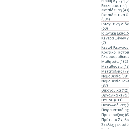
Ειδική Αγωγή
(2
Εκκλησιαστική
εκπαίδευση
(43
Εκπαιδευτικά 
(384)
Ενισχυτική Διδ
(60)
Ιδιωτική Εκπαί
Κέντρα Ξένων 
(7)
Κενά/Πλεονάσμ
Κρατικό Πιστοπ
Γλωσσομάθεια
Μαθητεία
(132)
Μεταθέσεις
(13
Μετατάξεις
(79
Νομοθεσία
(381
ΝομοθεσίαΠανε
(87)
Οικονομικά
(12)
Οργανικά κενά
ΠΥΣΔΕ
(611)
Πανελλαδικές
(
Πειραματικά σχ
Προκηρύξεις
(8
Πρότυπα Σχολε
Στελέχη εκπαί