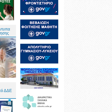
Έντυπα
τησης
πό ΔΔΕ