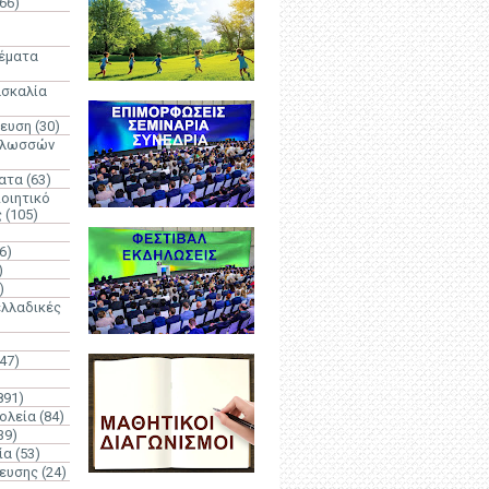
66)
)
Θέματα
ασκαλία
δευση
(30)
γλωσσών
ατα
(63)
οιητικό
ς
(105)
6)
)
)
λλαδικές
(47)
891)
ολεία
(84)
39)
ία
(53)
δευσης
(24)