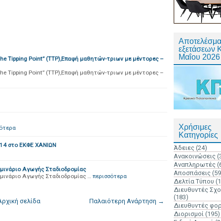
Αποτελέσμα
εξετάσεων 
Μαΐου 2026
e Tipping Point” (TTP),Επαφή μαθητών-τριων με μέντορες –
e Tipping Point” (TTP),Επαφή μαθητών-τριων με μέντορες –
Χρήσιμες
σότερα
Κατηγορίες
14 στο ΕΚΦΕ ΧΑΝΙΩΝ
Άδειες
(24)
Ανακοινώσεις
(
Αναπληρωτές
(
μινάριο Αγωγής Σταδιοδρομίας
Αποσπάσεις
(59
μινάριο Αγωγής Σταδιοδρομίας …
περισσότερα
Δελτία Τύπου
(
Διευθυντές Σχ
(183)
Αρχική σελίδα
Παλαιότερη Ανάρτηση →
Διευθυντές φο
Διορισμοί
(195)