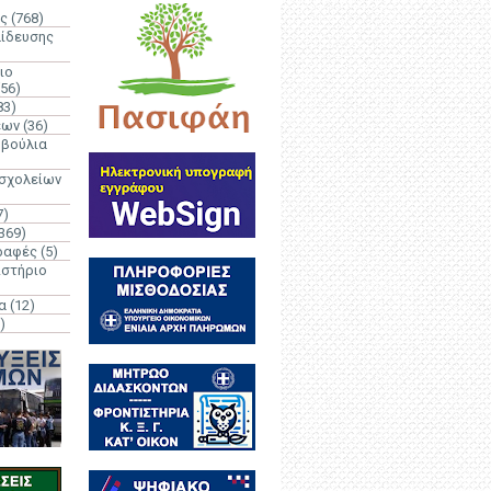
ς
(768)
αίδευσης
ιο
(56)
83)
έων
(36)
μβούλια
 σχολείων
7)
369)
ραφές
(5)
ιστήριο
α
(12)
)