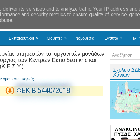
deliver its services and to analyze traffic. Your IP address and
formance and security metrics to ensure quality of service, gen
 abuse.
»
»
»
Εκπαιδευτικοί
Μαθητές
Νομοθεσία
Έντυπα
Ηλ. 
υργίας υπηρεσιών και οργανικών μονάδων
ουργίας των Κέντρων Εκπαιδευτικής και
Κ.Ε.Σ.Υ.)
Σχολεία ΔΔ
Χανίων
Νομοθεσία
,
Φορείς
ΦΕΚ B 5440/2018