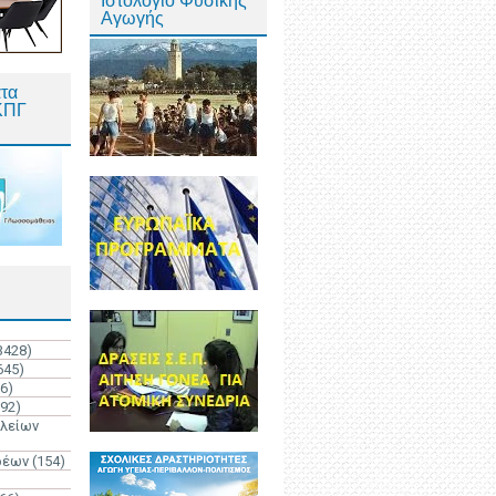
Ιστολόγιο Φυσικής
Αγωγής
τα
ΚΠΓ
3428)
645)
6)
192)
ολείων
ρέων
(154)