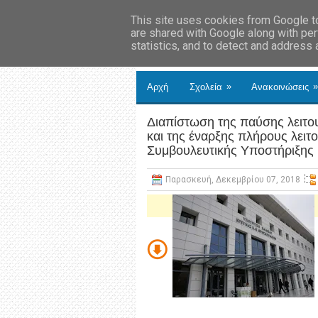
This site uses cookies from Google to 
are shared with Google along with per
statistics, and to detect and address
»
»
Αρχή
Σχολεία
Ανακοινώσεις
Διαπίστωση της παύσης λειτο
και της έναρξης πλήρους λειτ
Συμβουλευτικής Υποστήριξης (
Παρασκευή, Δεκεμβρίου 07, 2018