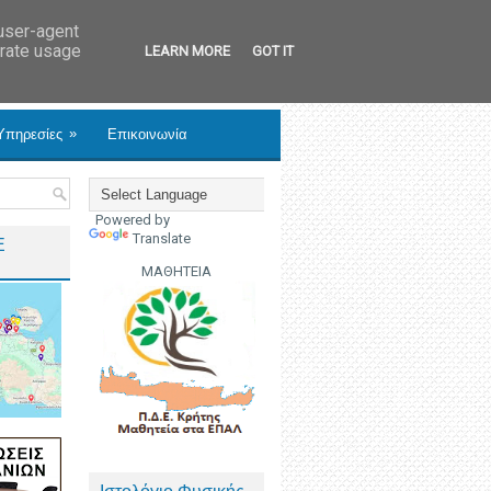
 user-agent
erate usage
LEARN MORE
GOT IT
»
Υπηρεσίες
Επικοινωνία
Powered by
Translate
Ε
ΜΑΘΗΤΕΙΑ