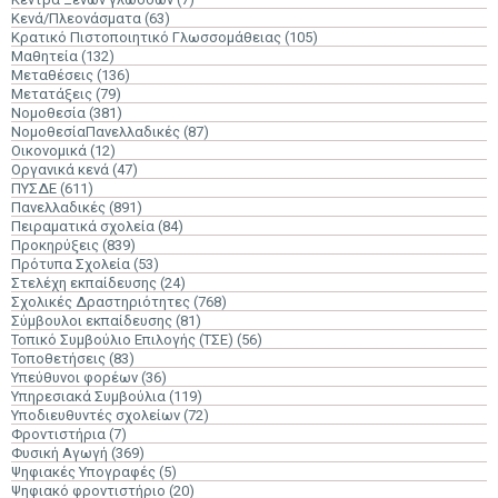
Κενά/Πλεονάσματα
(63)
Κρατικό Πιστοποιητικό Γλωσσομάθειας
(105)
Μαθητεία
(132)
Μεταθέσεις
(136)
Μετατάξεις
(79)
Νομοθεσία
(381)
ΝομοθεσίαΠανελλαδικές
(87)
Οικονομικά
(12)
Οργανικά κενά
(47)
ΠΥΣΔΕ
(611)
Πανελλαδικές
(891)
Πειραματικά σχολεία
(84)
Προκηρύξεις
(839)
Πρότυπα Σχολεία
(53)
Στελέχη εκπαίδευσης
(24)
Σχολικές Δραστηριότητες
(768)
Σύμβουλοι εκπαίδευσης
(81)
Τοπικό Συμβούλιο Επιλογής (ΤΣΕ)
(56)
Τοποθετήσεις
(83)
Υπεύθυνοι φορέων
(36)
Υπηρεσιακά Συμβούλια
(119)
Υποδιευθυντές σχολείων
(72)
Φροντιστήρια
(7)
Φυσική Αγωγή
(369)
Ψηφιακές Υπογραφές
(5)
Ψηφιακό φροντιστήριο
(20)