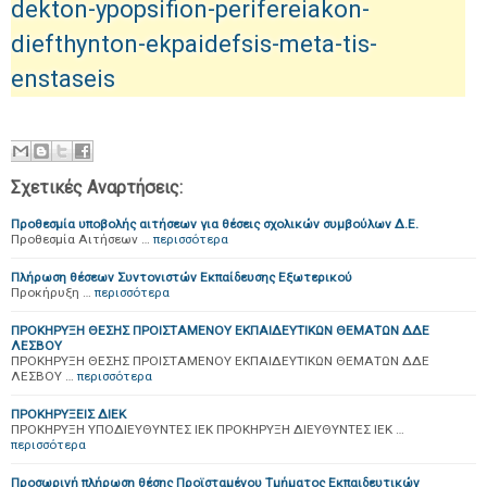
dekton-ypopsifion-perifereiakon-
diefthynton-ekpaidefsis-meta-tis-
enstaseis
Σχετικές Αναρτήσεις:
Προθεσμία υποβολής αιτήσεων για θέσεις σχολικών συμβούλων Δ.Ε.
Προθεσμία Αιτήσεων …
περισσότερα
Πλήρωση θέσεων Συντονιστών Εκπαίδευσης Εξωτερικού
Προκήρυξη …
περισσότερα
ΠΡΟΚΗΡΥΞΗ ΘΕΣΗΣ ΠΡΟΙΣΤΑΜΕΝΟΥ ΕΚΠΑΙΔΕΥΤΙΚΩΝ ΘΕΜΑΤΩΝ ΔΔΕ
ΛΕΣΒΟΥ
ΠΡΟΚΗΡΥΞΗ ΘΕΣΗΣ ΠΡΟΙΣΤΑΜΕΝΟΥ ΕΚΠΑΙΔΕΥΤΙΚΩΝ ΘΕΜΑΤΩΝ ΔΔΕ
ΛΕΣΒΟΥ …
περισσότερα
ΠΡΟΚΗΡΥΞΕΙΣ ΔΙΕΚ
ΠΡΟΚΗΡΥΞΗ ΥΠΟΔΙΕΥΘΥΝΤΕΣ ΙΕΚ ΠΡΟΚΗΡΥΞΗ ΔΙΕΥΘΥΝΤΕΣ ΙΕΚ …
περισσότερα
Προσωρινή πλήρωση θέσης Προϊσταμένου Τμήματος Εκπαιδευτικών