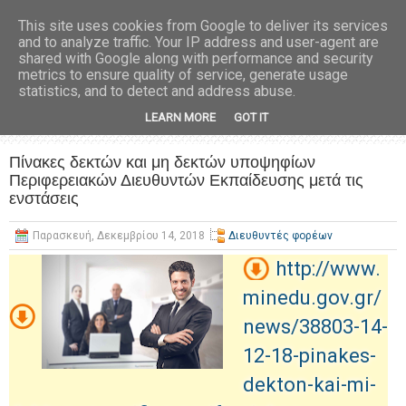
This site uses cookies from Google to deliver its services
and to analyze traffic. Your IP address and user-agent are
shared with Google along with performance and security
metrics to ensure quality of service, generate usage
statistics, and to detect and address abuse.
LEARN MORE
GOT IT
Πίνακες δεκτών και μη δεκτών υποψηφίων
Περιφερειακών Διευθυντών Εκπαίδευσης μετά τις
ενστάσεις
Παρασκευή, Δεκεμβρίου 14, 2018
Διευθυντές φορέων
http://www.
minedu.gov.gr/
news/38803-14-
12-18-pinakes-
dekton-kai-mi-