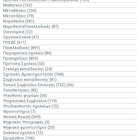
Μαθητεία
(132)
Μεταθέσεις
(136)
Μετατάξεις
(79)
Νομοθεσία
(381)
ΝομοθεσίαΠανελλαδικές
(87)
Οικονομικά
(12)
Οργανικά κενά
(47)
ΠΥΣΔΕ
(611)
Πανελλαδικές
(891)
Πειραματικά σχολεία
(84)
Προκηρύξεις
(839)
Πρότυπα Σχολεία
(53)
Στελέχη εκπαίδευσης
(24)
Σχολικές Δραστηριότητες
(768)
Σύμβουλοι εκπαίδευσης
(81)
Τοπικό Συμβούλιο Επιλογής (ΤΣΕ)
(56)
Τοποθετήσεις
(83)
Υπεύθυνοι φορέων
(36)
Υπηρεσιακά Συμβούλια
(119)
Υποδιευθυντές σχολείων
(72)
Φροντιστήρια
(7)
Φυσική Αγωγή
(369)
Ψηφιακές Υπογραφές
(5)
Ψηφιακό φροντιστήριο
(20)
Ωνάσεια σχολεία
(12)
Ωρομίσθιοι
(106)