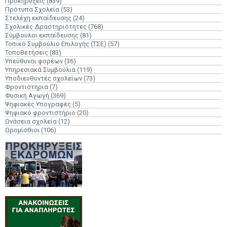
Προκηρύξεις
(839)
Πρότυπα Σχολεία
(53)
Στελέχη εκπαίδευσης
(24)
Σχολικές Δραστηριότητες
(768)
Σύμβουλοι εκπαίδευσης
(81)
Τοπικό Συμβούλιο Επιλογής (ΤΣΕ)
(57)
Τοποθετήσεις
(83)
Υπεύθυνοι φορέων
(36)
Υπηρεσιακά Συμβούλια
(119)
Υποδιευθυντές σχολείων
(73)
Φροντιστήρια
(7)
Φυσική Αγωγή
(369)
Ψηφιακές Υπογραφές
(5)
Ψηφιακό φροντιστήριο
(20)
Ωνάσεια σχολεία
(12)
Ωρομίσθιοι
(106)