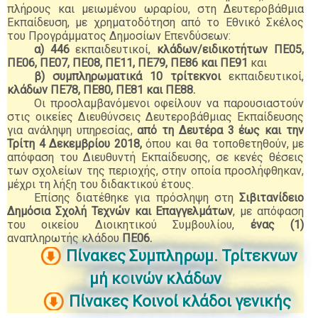
πλήρους και μειωμένου ωραρίου, στη Δευτεροβάθμια
Εκπαίδευση, με χρηματοδότηση από το Εθνικό Σκέλος
του Προγράμματος Δημοσίων Επενδύσεων:
α)
446
εκπαιδευτικοί,
κλάδων/ειδικοτήτων ΠΕ05,
ΠΕ06, ΠΕ07, ΠΕ08, ΠΕ11, ΠΕ79, ΠΕ86 και ΠΕ91
και
β) συμπληρωματικά
10 τρίτεκνοι
εκπαιδευτικοί,
κλάδων
ΠΕ78, ΠΕ80, ΠΕ81 και ΠΕ88.
Οι προσλαμβανόμενοι οφείλουν να παρουσιαστούν
στις οικείες Διευθύνσεις Δευτεροβάθμιας Εκπαίδευσης
για ανάληψη υπηρεσίας,
από τη Δευτέρα 3 έως και την
Τρίτη 4 Δεκεμβρίου 2018,
ό
που και θα τοποθετηθούν,
με
απόφαση του Διευθυντή Εκπαίδευσης, σε κενές θέσεις
των σχολείων της περιοχής, στην οποία προσλήφθηκαν,
μέχρι τη λήξη του διδακτικού έτους.
Επίσης διατέθηκε για πρόσληψη στη
Σιβιτανίδειο
Δημόσια Σχολή Τεχνών και Επαγγελμάτων
, με απόφαση
του οικείου Διοικητικού Συμβουλίου,
ένας (1)
αναπληρωτής κλάδου
ΠΕ06.
Πίνακες Συμπληρωμ. Τρίτεκνων
μή κο
ινών κλάδων
Πίνακες Κοινοί κλάδοι γενικής