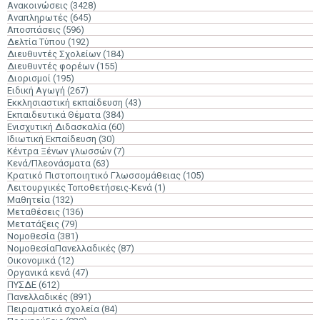
Ανακοινώσεις
(3428)
Αναπληρωτές
(645)
Αποσπάσεις
(596)
Δελτία Τύπου
(192)
Διευθυντές Σχολείων
(184)
Διευθυντές φορέων
(155)
Διορισμοί
(195)
Ειδική Αγωγή
(267)
Εκκλησιαστική εκπαίδευση
(43)
Εκπαιδευτικά Θέματα
(384)
Ενισχυτική Διδασκαλία
(60)
Ιδιωτική Εκπαίδευση
(30)
Κέντρα Ξένων γλωσσών
(7)
Κενά/Πλεονάσματα
(63)
Κρατικό Πιστοποιητικό Γλωσσομάθειας
(105)
Λειτουργικές Τοποθετήσεις-Κενά
(1)
Μαθητεία
(132)
Μεταθέσεις
(136)
Μετατάξεις
(79)
Νομοθεσία
(381)
ΝομοθεσίαΠανελλαδικές
(87)
Οικονομικά
(12)
Οργανικά κενά
(47)
ΠΥΣΔΕ
(612)
Πανελλαδικές
(891)
Πειραματικά σχολεία
(84)