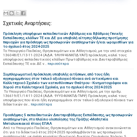
Σχετικές Αναρτήσεις:
Πρόσκληση υποψήφιων εκπαιδευτικών Aβάθμιας και Bβάθμιας Γενικής
Εκπαίδευσης, κλάδων ΤΕ και ΔΕ για υποβολή αίτησης-δήλωσης προτίμησης
περιοχών για πρόσληψη ως προσωρινών αναπληρωτών ή/και ωρομισθίων για
το σχολικό έτος 2024-2025
Το Υπουργείο Παιδείας, Θρησκευμάτων και Αθλητισμού, με την υπό στοιχεία
136048/Ε1/13-11-2024 (ΑΔΑ: 9ΛΗΨ46ΝΚΠΔ-ΥΑΠ) πρόσκληση, καλεί τους
υποψήφιους εκπαιδευτικούς κλάδων Πρωτοβάθμιας και Δευτεροβάθμιας
Εκπαίδευσης ΤΕ και ΔΕ ν…
περισσότερα
Συμπληρωματική πρόσκληση υποβολής αιτήσεων, από τους ήδη
εγγεγραμμένους στον τελικό αξιολογικό πίνακα ανά αντικείμενο και
Καλλιτεχνικό Σχολείο των κατευθύνσεων Θεάτρου - Κινηματογράφου και
Χορού στα Καλλιτεχνικά Σχολεία, για το σχολικό έτος 2024-2025
Το Υπουργείο Παιδείας, Θρησκευμάτων και Αθλητισμού, με την αριθμ.
136619/Ε1/14-11-2024 (ΑΔΑ: 9ΥΥ046ΝΚΠΔ-ΤΜΨ) Πρόσκληση, καλεί τους
υποψήφιους που είναι ήδη εγγεγραμμένοι στον τελικό αξιολογικό πίνακα των
διδακτικών αν…
περισσότερα
Προσλήψεις 5 εκπαιδευτικών Δευτεροβάθμιας Εκπαίδευσης, ως προσωρινών
αναπληρωτών, στο πλαίσιο υλοποίησης της Πράξης «Μαθητεία
Μεταλυκειακού έτους ΕΠΑΛ
Από το Υπουργείο Παιδείας, Θρησκευμάτων και Αθλητισμού ανακοινώνεται
ότι για το διδακτικό έτος 2024-2025 προσλαμβάνονται ως προσωρινοί
αναπληρωτές, με σχέση εργασίας Ιδιωτικού Δικαίου Ορισμένου Χρόνου, 5