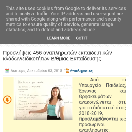
This site uses cookies from Google to deliver its services
and to analyze traffic. Your IP address and user-agent are
shared with Google along with performance and security
metrics to ensure quality of service, generate usage
statistics, and to detect and address abuse.
LEARN MORE
GOT IT
Προσλήψεις 456 αναπληρωτών εκπαιδευτικών
κλάδων/ειδικοτήτων Β/θμιας Εκπαίδευσης
Δευτέρα, Δεκεμβρίου 03, 2018
Αναπληρωτές
Από το
Υπουργείο Παιδείας,
Έρευνας και
Θρησκευμάτων
ανακοινώνεται ότι,
για το διδακτικό έτος
2018-2019,
προσλαμβάνονται
ως
προσωρινοί
αναπληρωτές,