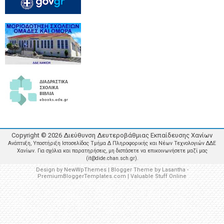
Copyright ©
2026
Διεύθυνση Δευτεροβάθμιας Εκπαίδευσης Χανίων
Ανάπτυξη, Υποστήριξη Ιστοσελίδας Τμήμα Δ Πληροφορικής και Νέων Τεχνολογιών ΔΔΕ
Χανίων. Για σχόλια και παρατηρήσεις, μη διστάσετε να επικοινωνήσετε μαζί μας
(it@dide.chan.sch.gr).
Design by
NewWpThemes
| Blogger Theme by
Lasantha
-
PremiumBloggerTemplates.com
|
Valuable Stuff Online