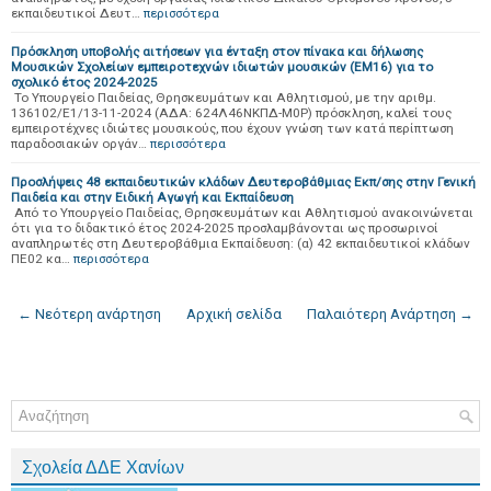
εκπαιδευτικοί Δευτ…
περισσότερα
Πρόσκληση υποβολής αιτήσεων για ένταξη στον πίνακα και δήλωσης
Μουσικών Σχολείων εμπειροτεχνών ιδιωτών μουσικών (ΕΜ16) για το
σχολικό έτος 2024-2025
Το Υπουργείο Παιδείας, Θρησκευμάτων και Αθλητισμού, με την αριθμ.
136102/Ε1/13-11-2024 (ΑΔΑ: 624Λ46ΝΚΠΔ-Μ0Ρ) πρόσκληση, καλεί τους
εμπειροτέχνες ιδιώτες μουσικούς, που έχουν γνώση των κατά περίπτωση
παραδοσιακών οργάν…
περισσότερα
Προσλήψεις 48 εκπαιδευτικών κλάδων Δευτεροβάθμιας Εκπ/σης στην Γενική
Παιδεία και στην Ειδική Αγωγή και Εκπαίδευση
Από το Υπουργείο Παιδείας, Θρησκευμάτων και Αθλητισμού ανακοινώνεται
ότι για το διδακτικό έτος 2024-2025 προσλαμβάνονται ως προσωρινοί
αναπληρωτές στη Δευτεροβάθμια Εκπαίδευση: (α) 42 εκπαιδευτικοί κλάδων
ΠΕ02 κα…
περισσότερα
← Νεότερη ανάρτηση
Αρχική σελίδα
Παλαιότερη Ανάρτηση →
Σχολεία ΔΔΕ Χανίων