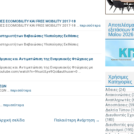
ΕΣ ECOMOBILITY ΚΑΙ FREE MOBILITY 2017-18
Αποτελέσμα
ΕΣ ECOMOBILITY ΚΑΙ FREE MOBILITY 2017-18 …
περισσότερα
εξετάσεων 
Μαΐου 2026
τηριοτήτων Βεβαιώσεις Υλοποίησης Εκθέσεις
τηριοτήτων Βεβαιώσεις Υλοποίησης Εκθέσεις
έργειας και Αντιμετώπιση της Ενεργειακής Φτώχειας με
έργειας και Αντιμετώπιση της Ενεργειακής Φτώχειας με
youtube.com/watch?v=9huxULye9Qo&authuser=0 …
Χρήσιμες
Κατηγορίες
ΣΕΩΝ
Άδειες
(24)
ΕΩΝ …
περισσότερα
Ανακοινώσεις
(
Αναπληρωτές
(
Αποσπάσεις
(59
 …
περισσότερα
Δελτία Τύπου
(
Διευθυντές Σχ
(183)
Αρχική σελίδα
Παλαιότερη Ανάρτηση →
Διευθυντές φο
Διορισμοί
(195)