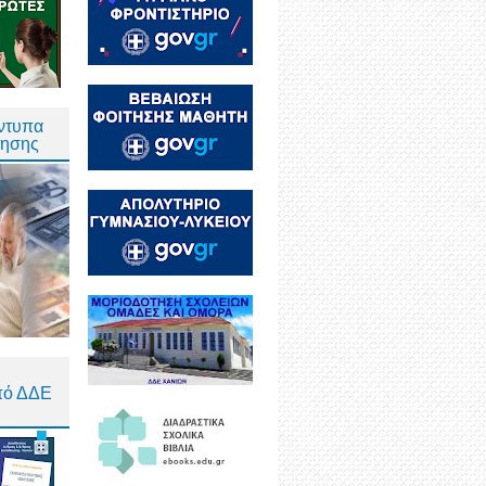
Έντυπα
τησης
πό ΔΔΕ