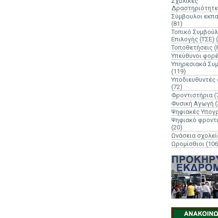
Σχολικές
Δραστηριότητε
Σύμβουλοι εκπ
(81)
Τοπικό Συμβούλ
Επιλογής (ΤΣΕ)
Τοποθετήσεις
(
Υπεύθυνοι φορ
Υπηρεσιακά Συ
(119)
Υποδιευθυντές
(72)
Φροντιστήρια
(
Φυσική Αγωγή
(
Ψηφιακές Υπογ
Ψηφιακό φροντ
(20)
Ωνάσεια σχολεί
Ωρομίσθιοι
(106