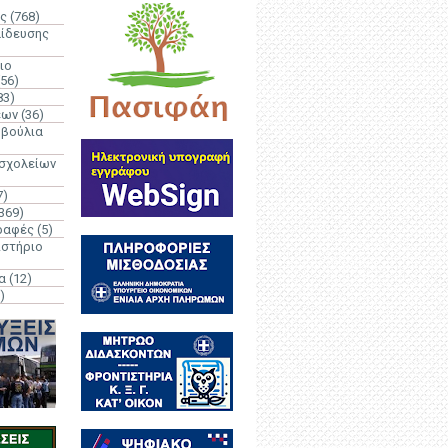
ς
(768)
αίδευσης
ιο
(56)
83)
έων
(36)
μβούλια
 σχολείων
7)
369)
ραφές
(5)
ιστήριο
α
(12)
)