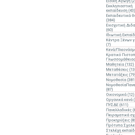
Ειδική Αγωγή
(2
Εκκλησιαστική
εκπαίδευση
(43
Εκπαιδευτικά 
(384)
Ενισχυτική Διδ
(60)
Ιδιωτική Εκπαί
Κέντρα Ξένων 
(7)
Κενά/Πλεονάσμ
Κρατικό Πιστοπ
Γλωσσομάθεια
Μαθητεία
(132)
Μεταθέσεις
(13
Μετατάξεις
(79
Νομοθεσία
(381
ΝομοθεσίαΠανε
(87)
Οικονομικά
(12)
Οργανικά κενά
ΠΥΣΔΕ
(611)
Πανελλαδικές
(
Πειραματικά σχ
Προκηρύξεις
(8
Πρότυπα Σχολε
Στελέχη εκπαί