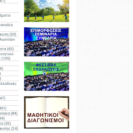
67)
)
Θέματα
ασκαλία
δευση
(30)
γλωσσών
ατα
(63)
οιητικό
ς
(105)
6)
)
)
λλαδικές
(47)
891)
ολεία
(84)
39)
ία
(53)
δευσης
(24)