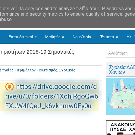
deliver its services and to analyze traffic. Your IP address and
formance and security metrics to ensure quality of service, gen
 abuse.
»
»
»
Εκπαιδευτικοί
Μαθητές
Νομοθεσία
Έντυπα
Ηλ. 
ηριοτήτων 2018-19 Σημαντικές
Σχολεία ΔΔ
 Υγείας
,
Περιβάλλον
,
Πολιτισμός
,
Σχολικές
Χανίων
https://drive.google.com/d
rive/u/0/folders/1XchjRgoQw6
FXJW4fQeJ_k6vknmw0Ey0u