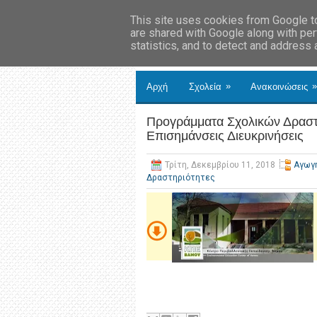
This site uses cookies from Google to 
are shared with Google along with per
statistics, and to detect and address
»
»
Αρχή
Σχολεία
Ανακοινώσεις
Προγράμματα Σχολικών Δραστ
Επισημάνσεις Διευκρινήσεις
Τρίτη, Δεκεμβρίου 11, 2018
Αγωγή
Δραστηριότητες