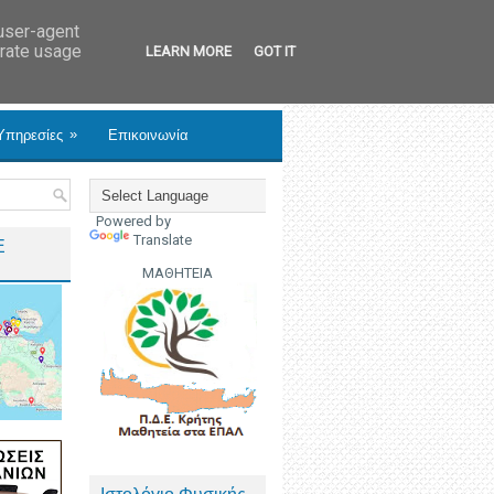
 user-agent
erate usage
LEARN MORE
GOT IT
»
Υπηρεσίες
Επικοινωνία
Powered by
Translate
Ε
ΜΑΘΗΤΕΙΑ