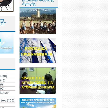
Ιστολόγιο Φυσικής
Αγωγής
τα
ΚΠΓ
3428)
645)
6)
192)
ολείων
ρέων
(155)