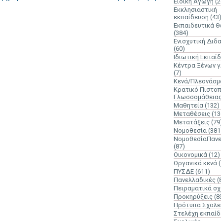
Ειδική Αγωγή
(2
Εκκλησιαστική
εκπαίδευση
(43
Εκπαιδευτικά 
(384)
Ενισχυτική Διδ
(60)
Ιδιωτική Εκπαί
Κέντρα Ξένων 
(7)
Κενά/Πλεονάσμ
Κρατικό Πιστοπ
Γλωσσομάθεια
Μαθητεία
(132)
Μεταθέσεις
(13
Μετατάξεις
(79
Νομοθεσία
(381
ΝομοθεσίαΠανε
(87)
Οικονομικά
(12)
Οργανικά κενά
ΠΥΣΔΕ
(611)
Πανελλαδικές
(
Πειραματικά σχ
Προκηρύξεις
(8
Πρότυπα Σχολε
Στελέχη εκπαί