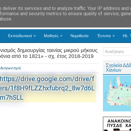
deliver its services and to analyze traffic. Your IP address and
formance and security metrics to ensure quality of service, gen
 abuse.
»
»
»
Εκπαιδευτικοί
Μαθητές
Νομοθεσία
Έντυπα
Ηλ. 
ισμός δημιουργίας ταινίας μικρού μήκους
ρόνια από το 1821» - σχ. έτος 2018-2019
Σχολεία ΔΔ
Διαγωνισμοί
Χανίων
https://drive.google.com/drive/f
ers/1f8H9fLZZhxfubrq2_8w7d6L
5m7hSLL