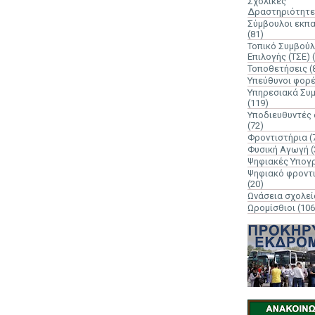
Σχολικές
Δραστηριότητε
Σύμβουλοι εκπ
(81)
Τοπικό Συμβούλ
Επιλογής (ΤΣΕ)
Τοποθετήσεις
(
Υπεύθυνοι φορ
Υπηρεσιακά Συ
(119)
Υποδιευθυντές
(72)
Φροντιστήρια
(
Φυσική Αγωγή
(
Ψηφιακές Υπογ
Ψηφιακό φροντ
(20)
Ωνάσεια σχολεί
Ωρομίσθιοι
(106