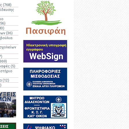
ς
(768)
αίδευσης
ιο
(56)
83)
έων
(36)
μβούλια
 σχολείων
7)
369)
ραφές
(5)
ιστήριο
α
(12)
)