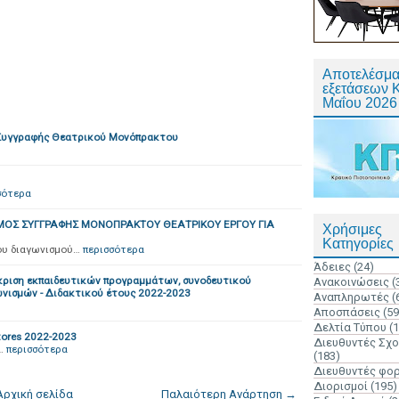
Αποτελέσμα
εξετάσεων 
Μαΐου 2026
 Συγγραφής Θεατρικού Μονόπρακτου
σότερα
ΜΟΣ ΣΥΓΓΡΑΦΗΣ ΜΟΝΟΠΡΑΚΤΟΥ ΘΕΑΤΡΙΚΟΥ ΕΡΓΟΥ ΓΙΑ
Χρήσιμες
Κατηγορίες
ου διαγωνισμού…
περισσότερα
Άδειες
(24)
κριση εκπαιδευτικών προγραμμάτων, συνοδευτικού
Ανακοινώσεις
(
ωνισμών - Διδακτικού έτους 2022-2023
Αναπληρωτές
(
Αποσπάσεις
(59
Δελτία Τύπου
(
ores 2022-2023
Διευθυντές Σχ
…
περισσότερα
(183)
Διευθυντές φο
Διορισμοί
(195)
Αρχική σελίδα
Παλαιότερη Ανάρτηση →