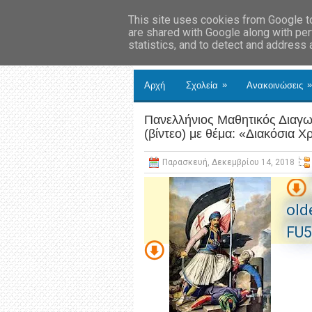
This site uses cookies from Google to 
are shared with Google along with per
statistics, and to detect and address
»
»
Αρχή
Σχολεία
Ανακοινώσεις
Πανελλήνιος Μαθητικός Διαγων
(βίντεο) με θέμα: «Διακόσια Χ
Παρασκευή, Δεκεμβρίου 14, 2018
old
FU