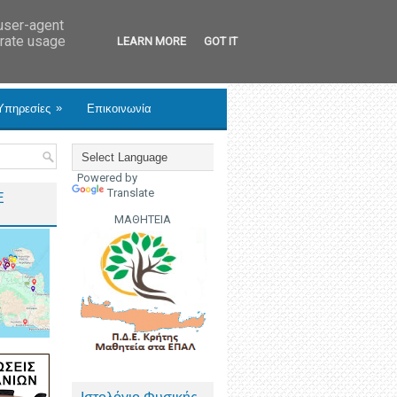
 user-agent
erate usage
LEARN MORE
GOT IT
»
Υπηρεσίες
Επικοινωνία
Powered by
Translate
Ε
ΜΑΘΗΤΕΙΑ