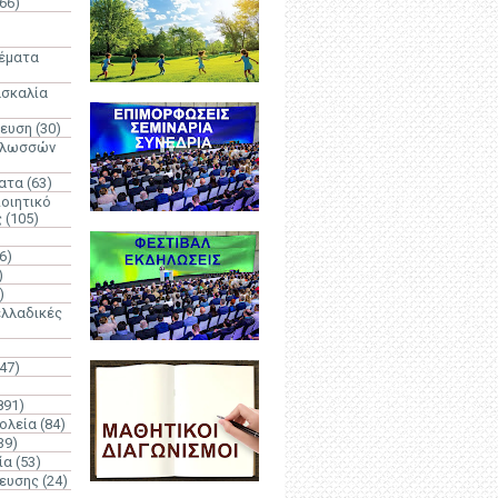
66)
)
Θέματα
ασκαλία
δευση
(30)
γλωσσών
ατα
(63)
οιητικό
ς
(105)
6)
)
)
λλαδικές
(47)
891)
ολεία
(84)
39)
ία
(53)
δευσης
(24)