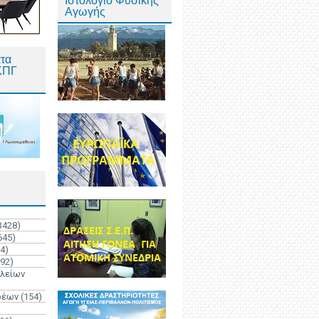
Ιστολόγιο Φυσικής
Αγωγής
τα
ΚΠΓ
3428)
645)
4)
192)
ολείων
ρέων
(154)