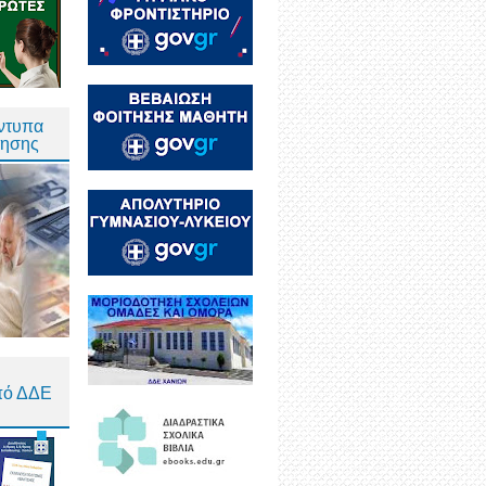
Έντυπα
τησης
πό ΔΔΕ