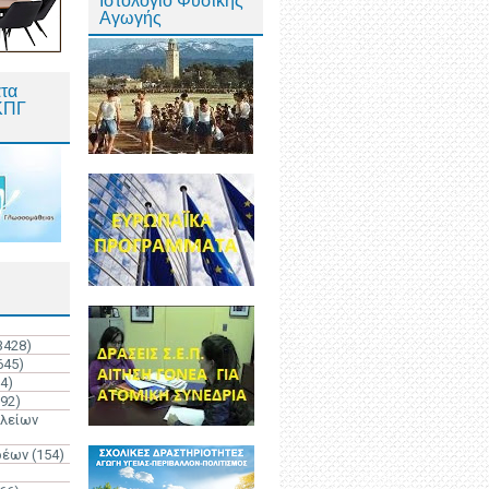
Ιστολόγιο Φυσικής
Αγωγής
τα
ΚΠΓ
3428)
645)
4)
192)
ολείων
ρέων
(154)