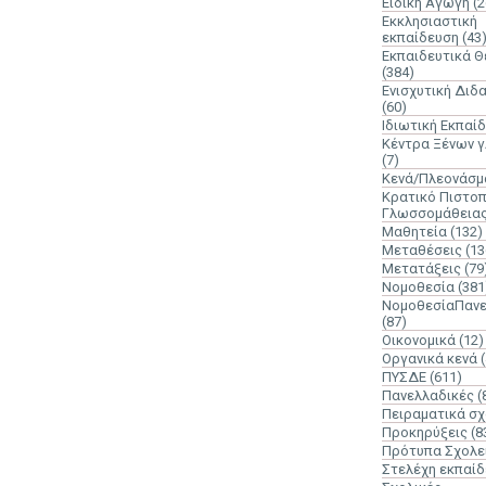
Ειδική Αγωγή
(2
Εκκλησιαστική
εκπαίδευση
(43
Εκπαιδευτικά 
(384)
Ενισχυτική Διδ
(60)
Ιδιωτική Εκπαί
Κέντρα Ξένων 
(7)
Κενά/Πλεονάσμ
Κρατικό Πιστοπ
Γλωσσομάθεια
Μαθητεία
(132)
Μεταθέσεις
(13
Μετατάξεις
(79
Νομοθεσία
(381
ΝομοθεσίαΠανε
(87)
Οικονομικά
(12)
Οργανικά κενά
ΠΥΣΔΕ
(611)
Πανελλαδικές
(
Πειραματικά σχ
Προκηρύξεις
(8
Πρότυπα Σχολε
Στελέχη εκπαί