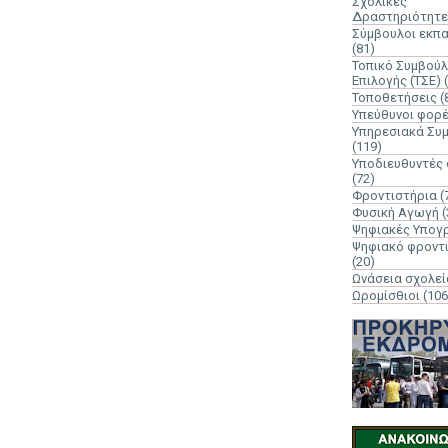
Σχολικές
Δραστηριότητε
Σύμβουλοι εκπ
(81)
Τοπικό Συμβούλ
Επιλογής (ΤΣΕ)
Τοποθετήσεις
(
Υπεύθυνοι φορ
Υπηρεσιακά Συ
(119)
Υποδιευθυντές
(72)
Φροντιστήρια
(
Φυσική Αγωγή
(
Ψηφιακές Υπογ
Ψηφιακό φροντ
(20)
Ωνάσεια σχολεί
Ωρομίσθιοι
(106