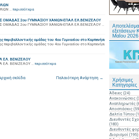
ΛΙΩΝ
ΛΙΩΝ …
περισσότερα
 ΟΜΑΔΑΣ 2ου ΓΥΜΝΑΣΙΟΥ ΧΑΝΙΩΝ-ΕΠΑΛ ΕΛ.ΒΕΝΙΖΕΛΟΥ
 ΟΜΑΔΑΣ 2ου ΓΥΜΝΑΣΙΟΥ ΧΑΝΙΩΝ-ΕΠΑΛ ΕΛ.ΒΕΝΙΖΕΛΟΥ …
Αποτελέσμα
εξετάσεων 
Μαΐου 2026
ης περιβαλλοντικής ομάδας του 4ου Γυμνασίου στο Καρπενήσι
ης περιβαλλοντικής ομάδας του 4ου Γυμνασίου στο Καρπενήσι
 ΕΛ. ΒΕΝΙΖΕΛΟΥ
 ΕΛ. ΒΕΝΙΖΕΛΟΥ …
περισσότερα
Αρχική σελίδα
Παλαιότερη Ανάρτηση →
Χρήσιμες
Κατηγορίες
Άδειες
(24)
Ανακοινώσεις
(
Αναπληρωτές
(
Αποσπάσεις
(59
Δελτία Τύπου
(
Διευθυντές Σχ
(183)
Διευθυντές φο
Διορισμοί
(195)