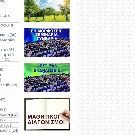
66)
)
Θέματα
ασκαλία
δευση
(30)
γλωσσών
ατα
(63)
οιητικό
ς
(105)
6)
)
)
λλαδικές
(47)
891)
ολεία
(84)
39)
ία
(53)
δευσης
(24)