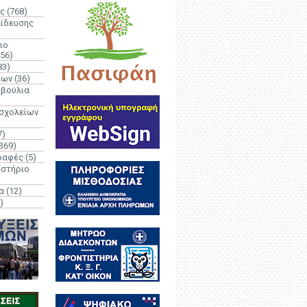
ς
(768)
αίδευσης
ιο
(56)
83)
έων
(36)
μβούλια
 σχολείων
7)
369)
ραφές
(5)
ιστήριο
α
(12)
)