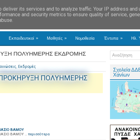
deliver its services and to analyze traffic. Your IP address and
formance and security metrics to ensure quality of service, gen
 abuse.
»
»
»
Εκπαιδευτικοί
Μαθητές
Νομοθεσία
Έντυπα
Ηλ. 
ΡΥΞΗ ΠΟΛΥΗΜΕΡΗΣ ΕΚΔΡΟΜΗΣ
οινώσεις
,
Εκδρομές
Σχολεία ΔΔ
Χανίων
 ΠΡΟΚΗΡΥΞΗ ΠΟΛΥΗΜΕΡΗΣ
ΝΑΣΙΟ ΒΑΜΟΥ
ΝΑΣΙΟ ΒΑΜΟΥ …
περισσότερα