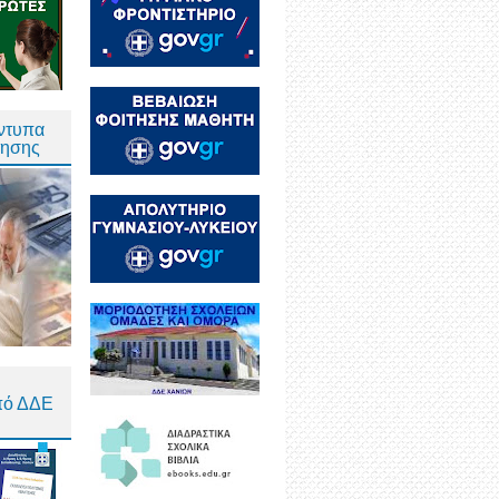
Έντυπα
τησης
πό ΔΔΕ