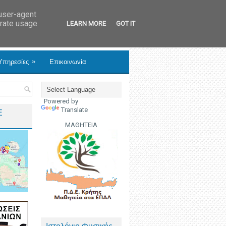
 user-agent
erate usage
LEARN MORE
GOT IT
»
Υπηρεσίες
Επικοινωνία
Powered by
Translate
Ε
ΜΑΘΗΤΕΙΑ