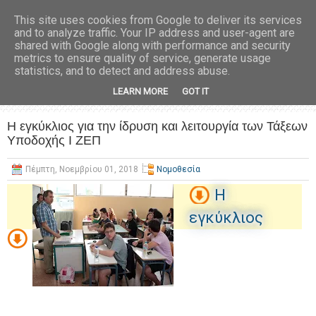
This site uses cookies from Google to deliver its services
and to analyze traffic. Your IP address and user-agent are
shared with Google along with performance and security
metrics to ensure quality of service, generate usage
statistics, and to detect and address abuse.
LEARN MORE
GOT IT
Η εγκύκλιος για την ίδρυση και λειτουργία των Τάξεων
Υποδοχής Ι ΖΕΠ
Πέμπτη, Νοεμβρίου 01, 2018
Νομοθεσία
H
εγκύκλιος