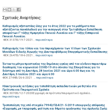
Σχετικές Αναρτήσεις:
Καθορισμός εξεταστέας ύλης για το έτος 2022 για τα μαθήματα που
εξετάζονται πανελλαδικά για την εισαγωγή στην Τριτοβάθμια Εκπαίδευση
αποφοίτων Γ’ τάξης Ημερησίου Γενικού Λυκείου και Γ’ τάξης Εσπερινού
Γενικού Λυκείου.
ΦΕΚ 3137Β/19-7-2021…
περισσότερα
Καθορισμός του τύπου και του περιεχόμενου των τίτλων των Σχολικών
Μονάδων Ειδικής Αγωγής της Δευτεροβάθμιας Επαγγελματικής Εκπαίδευσης
ΦΕΚ 2647Β/18-6-2021…
περισσότερα
Έκτακτα μέτρα προστασίας της δημόσιας υγείας από τον κίνδυνο περαιτέρω
διασποράς του κορωνοϊού COVID-19 στο σύνολο της Επικράτειας για το
διάστημα από τη Δευτέρα, 28 Ιουνίου 2021 και ώρα 6:00 έως και τη
Δευτέρα, 5 Ιουλίου 2021 και ώρα 6:00
ΦΕΚ 2744Β/26-6-2021 …
περισσότερα
Ηλεκτρονικές αιτήσεις για τοποθέτηση εκπαιδευτικών με θητεία στα
Πρότυπα και Πειραματικά Σχολεία
ΦΕΚ 3070Β/12-7-2020Εγγραφή σε πρότυπο/πειραματικό σχολείο…
περισσότερα
Τροποποίηση της υπό στοιχεία 79942/ΓΔ4/21- 5-2019 υπουργικής απόφασης
«Εγγραφές, με τεγγραφές, φοίτηση και θέματα οργάνωσης της σχολικής ζωής