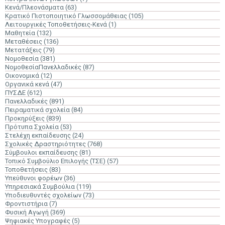
Κενά/Πλεονάσματα
(63)
Κρατικό Πιστοποιητικό Γλωσσομάθειας
(105)
Λειτουργικές Τοποθετήσεις-Κενά
(1)
Μαθητεία
(132)
Μεταθέσεις
(136)
Μετατάξεις
(79)
Νομοθεσία
(381)
ΝομοθεσίαΠανελλαδικές
(87)
Οικονομικά
(12)
Οργανικά κενά
(47)
ΠΥΣΔΕ
(612)
Πανελλαδικές
(891)
Πειραματικά σχολεία
(84)
Προκηρύξεις
(839)
Πρότυπα Σχολεία
(53)
Στελέχη εκπαίδευσης
(24)
Σχολικές Δραστηριότητες
(768)
Σύμβουλοι εκπαίδευσης
(81)
Τοπικό Συμβούλιο Επιλογής (ΤΣΕ)
(57)
Τοποθετήσεις
(83)
Υπεύθυνοι φορέων
(36)
Υπηρεσιακά Συμβούλια
(119)
Υποδιευθυντές σχολείων
(73)
Φροντιστήρια
(7)
Φυσική Αγωγή
(369)
Ψηφιακές Υπογραφές
(5)