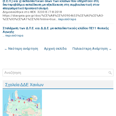
(Ε.Ε.Π.) και γ) εκπαιδευτικών όλων των κλάδων που υπηρετούν στη
δευτεροβάθμια εκπαίδευση με εξειδίκευση στη συμβουλευτική στον
επαγγελματικό προσανατολισμό.
Δημοσιεύθηκε στο ΦΕΚ: 3233 Β΄/7-8-2018
https://diavgeia.gov.gr/doc/%CE%A8%CE%93904653%CE%A0%CE%A3-
%CE%93%CE%A1%CE%96?inline=true…
περισσότερα
Στελέχωση των Δ.Π.Ε. και Δ.Δ.Ε. με εκπαιδευτικούς κλάδου ΠΕ11 Φυσικής
Αγωγής
…
περισσότερα
← Νεότερη ανάρτηση
Αρχική σελίδα
Παλαιότερη Ανάρτηση →
Σχολεία ΔΔΕ Χανίων