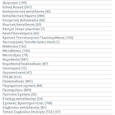
Διορισμοί
(195)
Ειδική Αγωγή
(267)
Εκκλησιαστική εκπαίδευση
(43)
Εκπαιδευτικά Θέματα
(384)
Ενισχυτική Διδασκαλία
(60)
Ιδιωτική Εκπαίδευση
(30)
Κέντρα Ξένων γλωσσών
(7)
Κενά/Πλεονάσματα
(63)
Κρατικό Πιστοποιητικό Γλωσσομάθειας
(105)
Λειτουργικές Τοποθετήσεις-Κενά
(1)
Μαθητεία
(132)
Μεταθέσεις
(136)
Μετατάξεις
(79)
Νομοθεσία
(381)
ΝομοθεσίαΠανελλαδικές
(87)
Οικονομικά
(12)
Οργανικά κενά
(47)
ΠΥΣΔΕ
(612)
Πανελλαδικές
(891)
Πειραματικά σχολεία
(84)
Προκηρύξεις
(839)
Πρότυπα Σχολεία
(53)
Στελέχη εκπαίδευσης
(24)
Σχολικές Δραστηριότητες
(768)
Σύμβουλοι εκπαίδευσης
(81)
Τοπικό Συμβούλιο Επιλογής (ΤΣΕ)
(57)