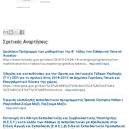
Σχετικές Αναρτήσεις:
Ωρολόγιο Πρόγραμμα των μαθημάτων της Β΄ τάξης του Εσπερινού Γενικού
Λυκείου
http://www.minedu.gov.gr/news/36479-24-08-18-orologio-programma-ton-
mathimaton-tis-v-taksis-tou-esperinoy-genikoy-lykeiou…
περισσότερα
Οδηγίες και κατευθύνσεις για την ίδρυση και λειτουργία Τάξεων Υποδοχής
(Τ.Υ.) ΖΕΠ για το σχολικό έτος 2018-2019 σε Δημόσια Γυμνάσια, Γενικά και
Επαγγελματικά Λύκεια της χώρας.
https://diavgeia.gov.gr/doc/%CE%A988%CE%964653%CE%A0%CE%A3-
%CE%A5%CE%97%CE%A8?inline=true…
περισσότερα
Έγκριση υλοποίησης εκπαιδευτικού προγράμματος Special Olympics Hellas «
PlayUnified-Ζούμε Μαζί, Παίζουμε Μαζί»
…
περισσότερα
Κατανομή στα Κέντρα Εκπαιδευτικής και Συμβουλευτικής Υποστήριξης
(Κ.Ε.Σ.Υ.) κατά κλάδο των θέσεων α) εκπαιδευτικών με εξειδίκευση στην
Ειδική Αγωγή και Εκπαίδευση (Ε.Α.Ε.), β) Ειδικού Εκπαιδευτικού Προσωπικού