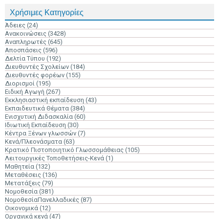
Χρήσιμες Κατηγορίες
Άδειες
(24)
Ανακοινώσεις
(3428)
Αναπληρωτές
(645)
Αποσπάσεις
(596)
Δελτία Τύπου
(192)
Διευθυντές Σχολείων
(184)
Διευθυντές φορέων
(155)
Διορισμοί
(195)
Ειδική Αγωγή
(267)
Εκκλησιαστική εκπαίδευση
(43)
Εκπαιδευτικά Θέματα
(384)
Ενισχυτική Διδασκαλία
(60)
Ιδιωτική Εκπαίδευση
(30)
Κέντρα Ξένων γλωσσών
(7)
Κενά/Πλεονάσματα
(63)
Κρατικό Πιστοποιητικό Γλωσσομάθειας
(105)
Λειτουργικές Τοποθετήσεις-Κενά
(1)
Μαθητεία
(132)
Μεταθέσεις
(136)
Μετατάξεις
(79)
Νομοθεσία
(381)
ΝομοθεσίαΠανελλαδικές
(87)
Οικονομικά
(12)
Οργανικά κενά
(47)