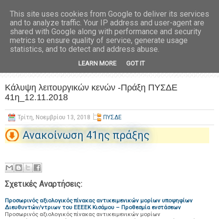
This site uses cookies from Google to deliver its services
and to analyze traffic. Your IP address and user-agent are
shared with Google along with performance and security
metrics to ensure quality of service, generate usage
statistics, and to detect and address abuse.
LEARN MORE
GOT IT
Κάλυψη λειτουργικών κενών -Πράξη ΠΥΣΔΕ
41η_12.11.2018
Τρίτη, Νοεμβρίου 13, 2018
ΠΥΣΔΕ
Ανακοίνωση 41ης πράξης
Σχετικές Αναρτήσεις:
Προσωρινός αξιολογικός πίνακας αντικειμενικών μορίων υποψηφίων
Διευθυντών/ντριων του ΕΕΕΕΚ Κισάμου – Προθεσμία ενστάσεων
Προσωρινός αξιολογικός πίνακας αντικειμενικών μορίων