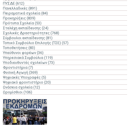
ΠΥΣΔΕ
(612)
Πανελλαδικές
(891)
Πειραματικά σχολεία
(84)
Προκηρύξεις
(839)
Πρότυπα Σχολεία
(53)
Στελέχη εκπαίδευσης
(24)
Σχολικές Δραστηριότητες
(768)
Σύμβουλοι εκπαίδευσης
(81)
Τοπικό Συμβούλιο Επιλογής (ΤΣΕ)
(57)
Τοποθετήσεις
(83)
Υπεύθυνοι φορέων
(36)
Υπηρεσιακά Συμβούλια
(119)
Υποδιευθυντές σχολείων
(73)
Φροντιστήρια
(7)
Φυσική Αγωγή
(369)
Ψηφιακές Υπογραφές
(5)
Ψηφιακό φροντιστήριο
(20)
Ωνάσεια σχολεία
(12)
Ωρομίσθιοι
(106)