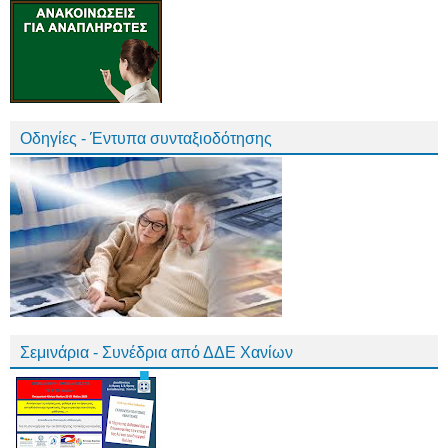
Οδηγίες - Έντυπα συνταξιοδότησης
Σεμινάρια - Συνέδρια από ΔΔΕ Χανίων