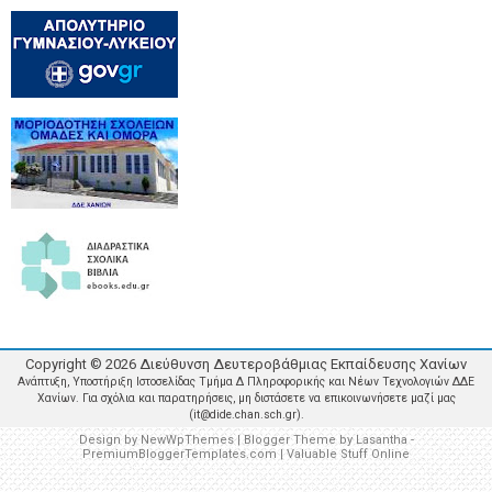
Copyright ©
2026
Διεύθυνση Δευτεροβάθμιας Εκπαίδευσης Χανίων
Ανάπτυξη, Υποστήριξη Ιστοσελίδας Τμήμα Δ Πληροφορικής και Νέων Τεχνολογιών ΔΔΕ
Χανίων. Για σχόλια και παρατηρήσεις, μη διστάσετε να επικοινωνήσετε μαζί μας
(it@dide.chan.sch.gr).
Design by
NewWpThemes
| Blogger Theme by
Lasantha
-
PremiumBloggerTemplates.com
|
Valuable Stuff Online