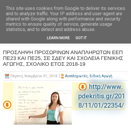
This site uses cookies from Google to deliver its services
and to analyze traffic. Your IP address and user-agent are
shared with Google along with performance and security
metrics to ensure quality of service, generate usage
statistics, and to detect and address abuse.
LEARN MORE
GOT IT
ΠΡΟΣΛΗΨΗ ΠΡΟΣΩΡΙΝΩΝ ΑΝΑΠΛΗΡΩΤΩΝ ΕΕΠ
ΠΕ23 KAI ΠΕ25, ΣΕ ΣΔΕΥ ΚΑΙ ΣΧΟΛΕΙΑ ΓΕΝΙΚΗΣ
ΑΓΩΓΗΣ, ΣΧΟΛΙΚΟ ΕΤΟΣ 2018-19
Πέμπτη, Νοεμβρίου 01, 2018
Αναπληρωτές
,
Ειδική Αγωγή
http://www.
pdekritis.gr/201
8/11/01/22354/