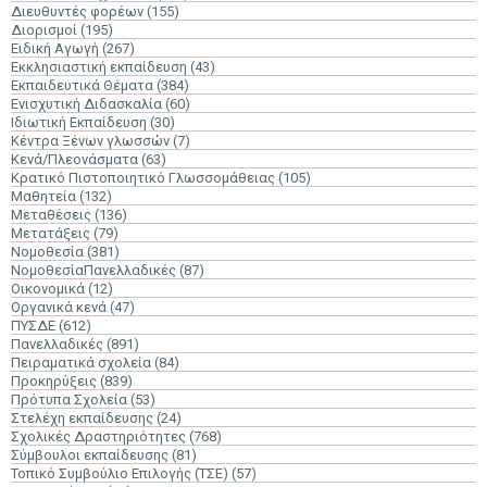
Διευθυντές φορέων
(155)
Διορισμοί
(195)
Ειδική Αγωγή
(267)
Εκκλησιαστική εκπαίδευση
(43)
Εκπαιδευτικά Θέματα
(384)
Ενισχυτική Διδασκαλία
(60)
Ιδιωτική Εκπαίδευση
(30)
Κέντρα Ξένων γλωσσών
(7)
Κενά/Πλεονάσματα
(63)
Κρατικό Πιστοποιητικό Γλωσσομάθειας
(105)
Μαθητεία
(132)
Μεταθέσεις
(136)
Μετατάξεις
(79)
Νομοθεσία
(381)
ΝομοθεσίαΠανελλαδικές
(87)
Οικονομικά
(12)
Οργανικά κενά
(47)
ΠΥΣΔΕ
(612)
Πανελλαδικές
(891)
Πειραματικά σχολεία
(84)
Προκηρύξεις
(839)
Πρότυπα Σχολεία
(53)
Στελέχη εκπαίδευσης
(24)
Σχολικές Δραστηριότητες
(768)
Σύμβουλοι εκπαίδευσης
(81)
Τοπικό Συμβούλιο Επιλογής (ΤΣΕ)
(57)