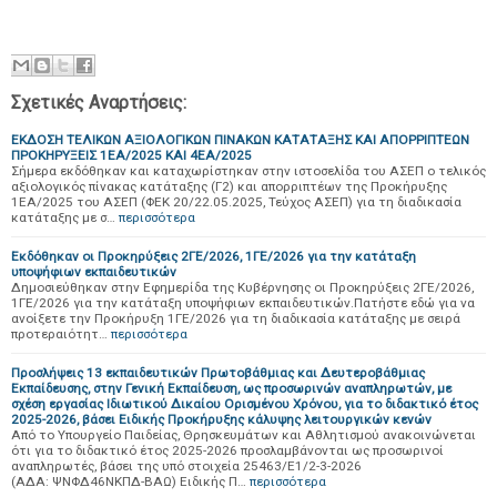
Σχετικές Αναρτήσεις:
ΕΚΔΟΣΗ ΤΕΛΙΚΩΝ ΑΞΙΟΛΟΓΙΚΩΝ ΠΙΝΑΚΩΝ ΚΑΤΑΤΑΞΗΣ ΚΑΙ ΑΠΟΡΡΙΠΤΕΩΝ
ΠΡΟΚΗΡΥΞΕΙΣ 1ΕΑ/2025 ΚΑΙ 4ΕΑ/2025
Σήμερα εκδόθηκαν και καταχωρίστηκαν στην ιστοσελίδα του ΑΣΕΠ ο τελικός
αξιολογικός πίνακας κατάταξης (Γ2) και απορριπτέων της Προκήρυξης
1ΕΑ/2025 του ΑΣΕΠ (ΦΕΚ 20/22.05.2025, Τεύχος ΑΣΕΠ) για τη διαδικασία
κατάταξης με σ…
περισσότερα
Εκδόθηκαν οι Προκηρύξεις 2ΓΕ/2026, 1ΓΕ/2026 για την κατάταξη
υποψήφιων εκπαιδευτικών
Δημοσιεύθηκαν στην Εφημερίδα της Κυβέρνησης οι Προκηρύξεις 2ΓΕ/2026,
1ΓΕ/2026 για την κατάταξη υποψήφιων εκπαιδευτικών.Πατήστε εδώ για να
ανοίξετε την Προκήρυξη 1ΓΕ/2026 για τη διαδικασία κατάταξης με σειρά
προτεραιότητ…
περισσότερα
Προσλήψεις 13 εκπαιδευτικών Πρωτοβάθμιας και Δευτεροβάθμιας
Εκπαίδευσης, στην Γενική Εκπαίδευση, ως προσωρινών αναπληρωτών, με
σχέση εργασίας Ιδιωτικού Δικαίου Ορισμένου Χρόνου, για το διδακτικό έτος
2025-2026, βάσει Ειδικής Προκήρυξης κάλυψης λειτουργικών κενών
Από το Υπουργείο Παιδείας, Θρησκευμάτων και Αθλητισμού ανακοινώνεται
ότι για το διδακτικό έτος 2025-2026 προσλαμβάνονται ως προσωρινοί
αναπληρωτές, βάσει της υπό στοιχεία 25463/Ε1/2-3-2026
(ΑΔΑ: ΨΝΦΔ46ΝΚΠΔ-ΒΑΩ) Ειδικής Π…
περισσότερα