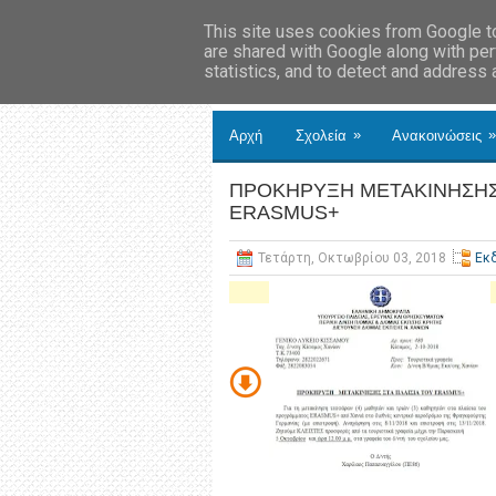
This site uses cookies from Google to 
are shared with Google along with per
statistics, and to detect and address
»
»
Αρχή
Σχολεία
Ανακοινώσεις
ΠΡΟΚΗΡΥΞΗ ΜΕΤΑΚΙΝΗΣΗΣ 
ERASMUS+
Τετάρτη, Οκτωβρίου 03, 2018
Εκ