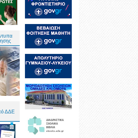
Έντυπα
τησης
πό ΔΔΕ