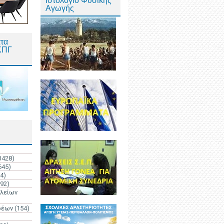
Ιστολόγιο Φυσικής
Αγωγής
τα
ΚΠΓ
3428)
645)
4)
192)
ολείων
ρέων
(154)