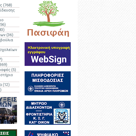
ς
(768)
αίδευσης
ιο
(56)
83)
έων
(36)
μβούλια
 σχολείων
7)
369)
ραφές
(5)
ιστήριο
α
(12)
)