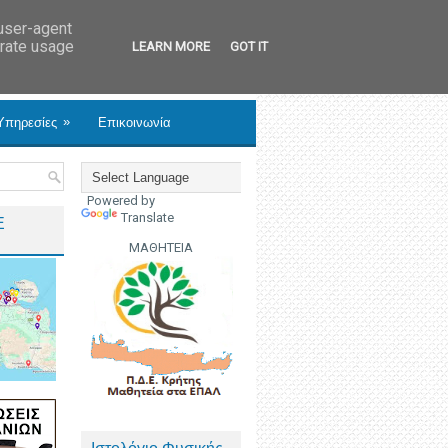
 user-agent
erate usage
LEARN MORE
GOT IT
»
Υπηρεσίες
Επικοινωνία
Powered by
Translate
Ε
ΜΑΘΗΤΕΙΑ