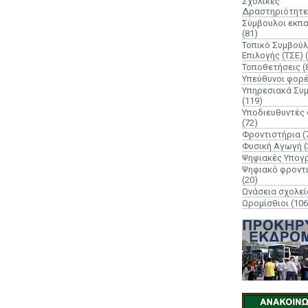
Σχολικές
Δραστηριότητε
Σύμβουλοι εκπ
(81)
Τοπικό Συμβούλ
Επιλογής (ΤΣΕ)
Τοποθετήσεις
(
Υπεύθυνοι φορ
Υπηρεσιακά Συ
(119)
Υποδιευθυντές
(72)
Φροντιστήρια
(
Φυσική Αγωγή
(
Ψηφιακές Υπογ
Ψηφιακό φροντ
(20)
Ωνάσεια σχολεί
Ωρομίσθιοι
(106