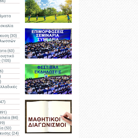
66)
)
Θέματα
ασκαλία
δευση
(30)
γλωσσών
ατα
(63)
οιητικό
ς
(105)
6)
)
)
λλαδικές
(47)
891)
ολεία
(84)
39)
ία
(53)
δευσης
(24)