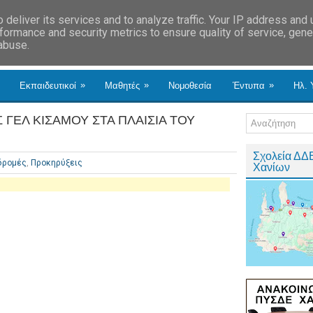
deliver its services and to analyze traffic. Your IP address and
formance and security metrics to ensure quality of service, gen
 abuse.
»
»
»
Εκπαιδευτικοί
Μαθητές
Νομοθεσία
Έντυπα
Ηλ. 
ΓΕΛ ΚΙΣΑΜΟΥ ΣΤΑ ΠΛΑΙΣΙΑ ΤΟΥ
Σχολεία ΔΔ
δρομές
,
Προκηρύξεις
Χανίων