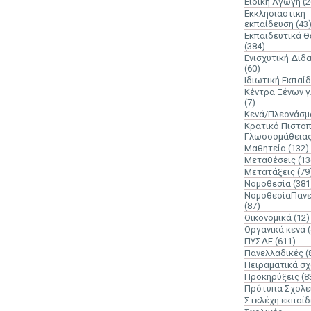
Ειδική Αγωγή
(2
Εκκλησιαστική
εκπαίδευση
(43
Εκπαιδευτικά 
(384)
Ενισχυτική Διδ
(60)
Ιδιωτική Εκπαί
Κέντρα Ξένων 
(7)
Κενά/Πλεονάσμ
Κρατικό Πιστοπ
Γλωσσομάθεια
Μαθητεία
(132)
Μεταθέσεις
(13
Μετατάξεις
(79
Νομοθεσία
(381
ΝομοθεσίαΠανε
(87)
Οικονομικά
(12)
Οργανικά κενά
ΠΥΣΔΕ
(611)
Πανελλαδικές
(
Πειραματικά σχ
Προκηρύξεις
(8
Πρότυπα Σχολε
Στελέχη εκπαί