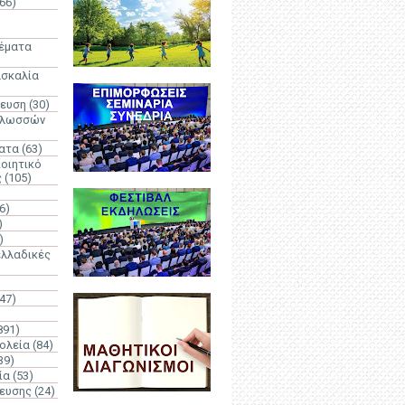
66)
)
Θέματα
ασκαλία
δευση
(30)
γλωσσών
ατα
(63)
οιητικό
ς
(105)
6)
)
)
λλαδικές
(47)
891)
ολεία
(84)
39)
ία
(53)
δευσης
(24)