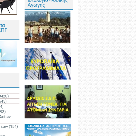
Ιστολόγιο Φυσικής
Αγωγής
τα
ΚΠΓ
3428)
645)
4)
192)
ολείων
ρέων
(154)