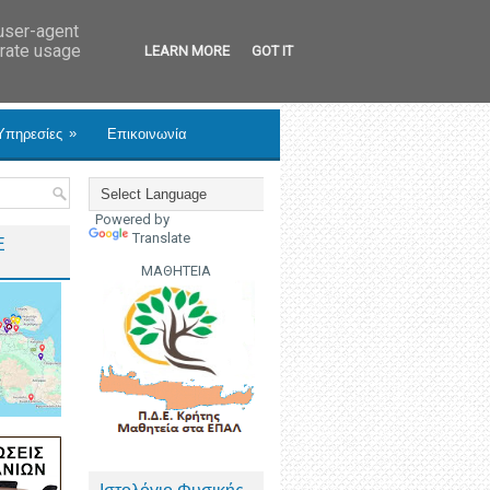
 user-agent
erate usage
LEARN MORE
GOT IT
»
Υπηρεσίες
Επικοινωνία
Powered by
Translate
Ε
ΜΑΘΗΤΕΙΑ