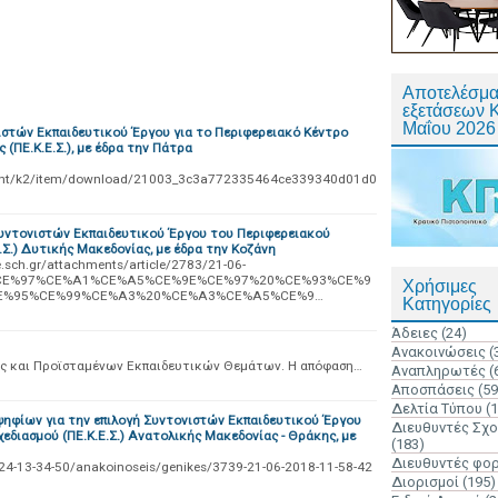
Αποτελέσμα
εξετάσεων 
Μαΐου 2026
ιστών Εκπαιδευτικού Έργου για το Περιφερειακό Κέντρο
(ΠΕ.Κ.Ε.Σ.), με έδρα την Πάτρα
onent/k2/item/download/21003_3c3a772335464ce339340d01d0
υντονιστών Εκπαιδευτικού Έργου του Περιφερειακού
.Σ.) Δυτικής Μακεδονίας, με έδρα την Κοζάνη
e.sch.gr/attachments/article/2783/21-06-
CE%97%CE%A1%CE%A5%CE%9E%CE%97%20%CE%93%CE%9
Χρήσιμες
E%95%CE%99%CE%A3%20%CE%A3%CE%A5%CE%9…
Κατηγορίες
Άδειες
(24)
Ανακοινώσεις
(
ς και Προϊσταμένων Εκπαιδευτικών Θεμάτων. Η απόφαση…
Αναπληρωτές
(
Αποσπάσεις
(59
Δελτία Τύπου
(
ηφίων για την επιλογή Συντονιστών Εκπαιδευτικού Έργου
Διευθυντές Σχ
εδιασμού (ΠΕ.Κ.Ε.Σ.) Ανατολικής Μακεδονίας - Θράκης, με
(183)
Διευθυντές φο
24-13-34-50/anakoinoseis/genikes/3739-21-06-2018-11-58-42
Διορισμοί
(195)