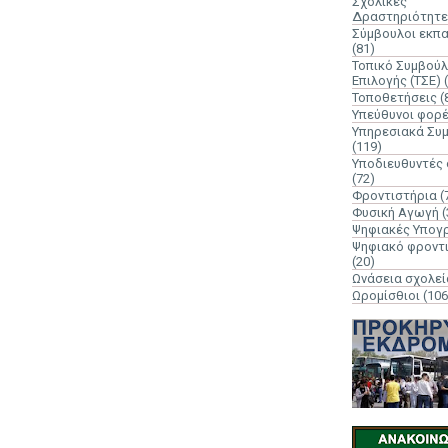
Σχολικές
Δραστηριότητε
Σύμβουλοι εκπ
(81)
Τοπικό Συμβούλ
Επιλογής (ΤΣΕ)
Τοποθετήσεις
(
Υπεύθυνοι φορ
Υπηρεσιακά Συ
(119)
Υποδιευθυντές
(72)
Φροντιστήρια
(
Φυσική Αγωγή
(
Ψηφιακές Υπογ
Ψηφιακό φροντ
(20)
Ωνάσεια σχολεί
Ωρομίσθιοι
(106