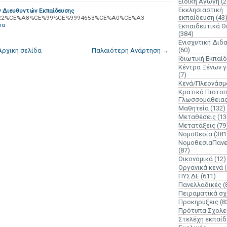
Ειδική Αγωγή
(2
Εκκλησιαστική
 Διευθυντών Εκπαίδευσης
εκπαίδευση
(43
=ada:%22%CE%A8%CE%99%CE%9994653%CE%A0%CE%A3-
ρα
Εκπαιδευτικά 
(384)
Ενισχυτική Διδ
(60)
Αρχική σελίδα
Παλαιότερη Ανάρτηση →
Ιδιωτική Εκπαί
Κέντρα Ξένων 
(7)
Κενά/Πλεονάσμ
Κρατικό Πιστοπ
Γλωσσομάθεια
Μαθητεία
(132)
Μεταθέσεις
(13
Μετατάξεις
(79
Νομοθεσία
(381
ΝομοθεσίαΠανε
(87)
Οικονομικά
(12)
Οργανικά κενά
ΠΥΣΔΕ
(611)
Πανελλαδικές
(
Πειραματικά σχ
Προκηρύξεις
(8
Πρότυπα Σχολε
Στελέχη εκπαί