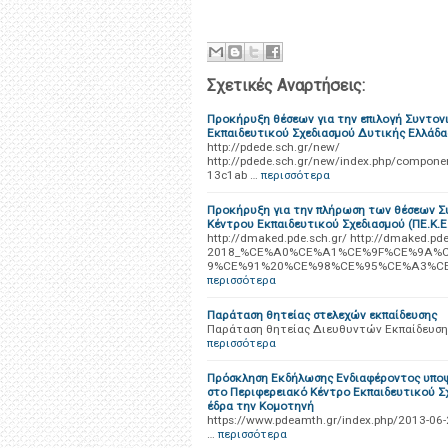
Σχετικές Αναρτήσεις:
Προκήρυξη θέσεων για την επιλογή Συντον
Εκπαιδευτικού Σχεδιασμού Δυτικής Ελλάδας 
http://pdede.sch.gr/new/
http://pdede.sch.gr/new/index.php/comp
13c1ab …
περισσότερα
Προκήρυξη για την πλήρωση των θέσεων Σ
Κέντρου Εκπαιδευτικού Σχεδιασμού (ΠΕ.Κ.Ε
http://dmaked.pde.sch.gr/ http://dmaked.pd
2018_%CE%A0%CE%A1%CE%9F%CE%9A%
9%CE%91%20%CE%98%CE%95%CE%A3%C
περισσότερα
Παράταση θητείας στελεχών εκπαίδευσης
Παράταση θητείας Διευθυντών Εκπαίδευση
περισσότερα
Πρόσκληση Εκδήλωσης Ενδιαφέροντος υποψ
στο Περιφερειακό Κέντρο Εκπαιδευτικού Σχ
έδρα την Κομοτηνή
https://www.pdeamth.gr/index.php/2013-06-
…
περισσότερα