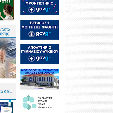
Έντυπα
τησης
πό ΔΔΕ