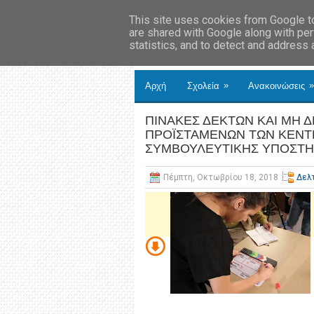
This site uses cookies from Google to 
are shared with Google along with per
statistics, and to detect and address
»
»
Αρχή
Σχολεία
Ανακοινώσεις
ΠΙΝΑΚΕΣ ΔΕΚΤΩΝ ΚΑΙ ΜΗ
ΠΡΟΪΣΤΑΜΕΝΩΝ ΤΩΝ ΚΕΝΤΡ
ΣΥΜΒΟΥΛΕΥΤΙΚΗΣ ΥΠΟΣΤΗΡΙ
Πέμπτη, Οκτωβρίου 18, 2018
Δελ