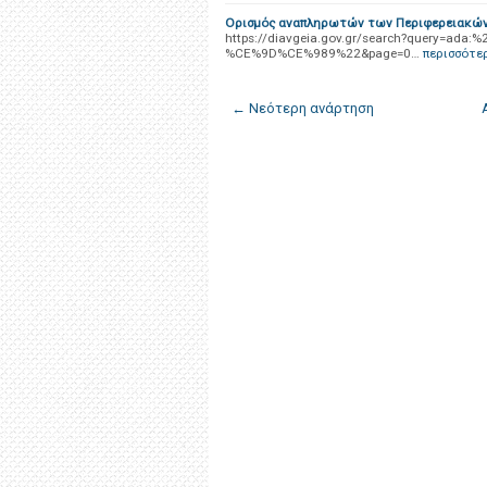
Ορισμός αναπληρωτών των Περιφερειακών
https://diavgeia.gov.gr/search?query
%CE%9D%CE%989%22&page=0…
περισσότε
← Νεότερη ανάρτηση