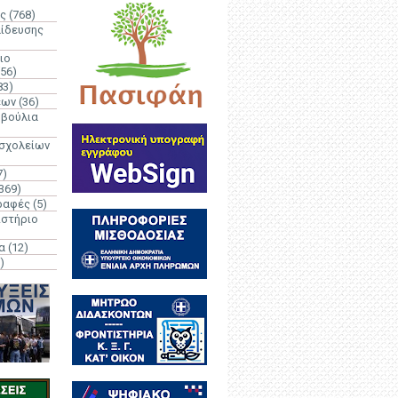
ς
(768)
αίδευσης
ιο
(56)
83)
έων
(36)
μβούλια
 σχολείων
7)
369)
ραφές
(5)
ιστήριο
α
(12)
)