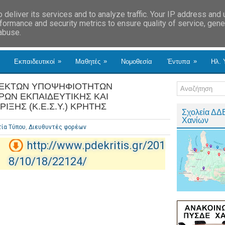
deliver its services and to analyze traffic. Your IP address and
formance and security metrics to ensure quality of service, gen
 abuse.
»
»
»
Εκπαιδευτικοί
Μαθητές
Νομοθεσία
Έντυπα
Ηλ. 
 ΔΕΚΤΩΝ ΥΠΟΨΗΦΙΟΤΗΤΩΝ
ΩΝ ΕΚΠΑΙΔΕΥΤΙΚΗΣ ΚΑΙ
ΞΗΣ (Κ.Ε.Σ.Υ.) ΚΡΗΤΗΣ
Σχολεία ΔΔ
Χανίων
τία Τύπου
,
Διευθυντές φορέων
http://www.pdekritis.gr/201
8/10/18/22124/