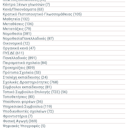
Κέντρα Ξένων γλωσσών
(7)
Κενά/Πλεονάσματα
(63)
Κρατικό Πιστοποιητικό Γλωσσομάθειας
(105)
Μαθητεία
(132)
Μεταθέσεις
(136)
Μετατάξεις
(79)
Νομοθεσία
(381)
ΝομοθεσίαΠανελλαδικές
(87)
Οικονομικά
(12)
Οργανικά κενά
(47)
ΠΥΣΔΕ
(611)
Πανελλαδικές
(891)
Πειραματικά σχολεία
(84)
Προκηρύξεις
(839)
Πρότυπα Σχολεία
(53)
Στελέχη εκπαίδευσης
(24)
Σχολικές Δραστηριότητες
(768)
Σύμβουλοι εκπαίδευσης
(81)
Τοπικό Συμβούλιο Επιλογής (ΤΣΕ)
(56)
Τοποθετήσεις
(83)
Υπεύθυνοι φορέων
(36)
Υπηρεσιακά Συμβούλια
(119)
Υποδιευθυντές σχολείων
(72)
Φροντιστήρια
(7)
Φυσική Αγωγή
(369)
Ψηφιακές Υπογραφές
(5)