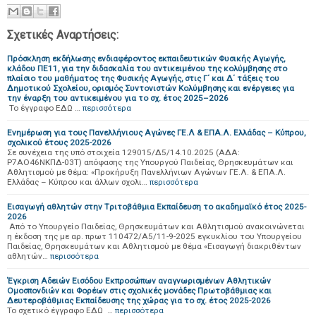
Σχετικές Αναρτήσεις:
Πρόσκληση εκδήλωσης ενδιαφέροντος εκπαιδευτικών Φυσικής Αγωγής,
κλάδου ΠΕ11, για την διδασκαλία του αντικειμένου της κολύμβησης στο
πλαίσιο του μαθήματος της Φυσικής Αγωγής, στις Γ΄ και Δ΄ τάξεις του
Δημοτικού Σχολείου, ορισμός Συντονιστών Κολύμβησης και ενέργειες για
την έναρξη του αντικειμένου για το σχ. έτος 2025–2026
Το έγγραφο ΕΔΩ …
περισσότερα
Ενημέρωση για τους Πανελλήνιους Αγώνες ΓΕ.Λ & ΕΠΑ.Λ. Ελλάδας – Κύπρου,
σχολικού έτους 2025-2026
Σε συνέχεια της υπό στοιχεία 129015/Δ5/14.10.2025 (ΑΔΑ:
Ρ7ΑΟ46ΝΚΠΔ-03Τ) απόφασης της Υπουργού Παιδείας, Θρησκευμάτων και
Αθλητισμού με θέμα: «Προκήρυξη Πανελλήνιων Αγώνων ΓΕ.Λ. & ΕΠΑ.Λ.
Ελλάδας – Κύπρου και άλλων σχολι…
περισσότερα
Εισαγωγή αθλητών στην Tριτοβάθμια Eκπαίδευση το ακαδημαϊκό έτος 2025-
2026
Από το Υπουργείο Παιδείας, Θρησκευμάτων και Αθλητισμού ανακοινώνεται
η έκδοση της με αρ. πρωτ 110472/Α5/11-9-2025 εγκυκλίου του Υπουργείου
Παιδείας, Θρησκευμάτων και Αθλητισμού με θέμα «Εισαγωγή διακριθέντων
αθλητών…
περισσότερα
Έγκριση Αδειών Εισόδου Εκπροσώπων αναγνωρισμένων Αθλητικών
Ομοσπονδιών και Φορέων στις σχολικές μονάδες Πρωτοβάθμιας και
Δευτεροβάθμιας Εκπαίδευσης της χώρας για το σχ. έτος 2025-2026
Το σχετικό έγγραφο ΕΔΩ …
περισσότερα