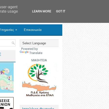
 user-agent
erate usage
LEARN MORE
GOT IT
»
Υπηρεσίες
Επικοινωνία
Powered by
Translate
Ε
ΜΑΘΗΤΕΙΑ