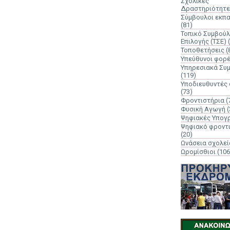
Σχολικές
Δραστηριότητε
Σύμβουλοι εκπ
(81)
Τοπικό Συμβούλ
Επιλογής (ΤΣΕ)
Τοποθετήσεις
(
Υπεύθυνοι φορ
Υπηρεσιακά Συ
(119)
Υποδιευθυντές
(73)
Φροντιστήρια
(
Φυσική Αγωγή
(
Ψηφιακές Υπογ
Ψηφιακό φροντ
(20)
Ωνάσεια σχολεί
Ωρομίσθιοι
(106