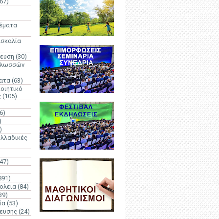
67)
)
Θέματα
ασκαλία
δευση
(30)
γλωσσών
ατα
(63)
οιητικό
ς
(105)
6)
)
)
λλαδικές
(47)
891)
ολεία
(84)
39)
ία
(53)
δευσης
(24)