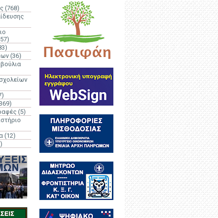
ς
(768)
αίδευσης
ιο
(57)
83)
έων
(36)
μβούλια
 σχολείων
7)
369)
ραφές
(5)
ιστήριο
α
(12)
)