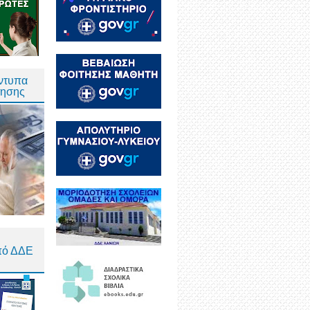
Έντυπα
τησης
πό ΔΔΕ