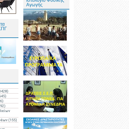
Ιστολόγιο Φυσικής
Αγωγής
τα
ΚΠΓ
3428)
645)
6)
192)
ολείων
ρέων
(155)