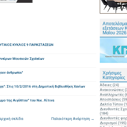
Αποτελέσμα
εξετάσεων 
Μαΐου 2026
ΕΥΤΑΙΟΣ ΚΥΚΛΟΣ 9 ΠΑΡΑΣΤΑΣΕΩΝ
 Ονείρων Μουσικών Σχολείων
χουν άνθρωποι"
Χρήσιμες
Κατηγορίες
Άδειες
(24)
γι": Στις 10/2/2016 στη Δημοτική Βιβλιοθήκη Χανίων
Ανακοινώσεις
(
Αναπληρωτές
(
Αποσπάσεις
(59
μο της Αιγύπτου” του Νικ. Λίτινα
Δελτία Τύπου
(
Διευθυντές Σχ
(184)
Διευθυντές φο
Αρχική σελίδα
Παλαιότερη Ανάρτηση →
Διορισμοί
(195)