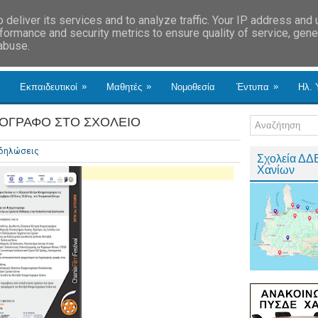
deliver its services and to analyze traffic. Your IP address and
formance and security metrics to ensure quality of service, gen
 abuse.
»
»
»
Εκπαιδευτικοί
Μαθητές
Νομοθεσία
Έντυπα
Ηλ. 
ΤΟΓΡΑΦΟ ΣΤΟ ΣΧΟΛΕΙΟ
δηλώσεις
Σχολεία ΔΔ
Χανίων