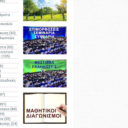
66)
)
Θέματα
ασκαλία
δευση
(30)
γλωσσών
ατα
(63)
οιητικό
ς
(105)
6)
)
)
λλαδικές
(47)
891)
ολεία
(84)
39)
ία
(53)
δευσης
(24)