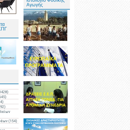
Ιστολόγιο Φυσικής
Αγωγής
τα
ΚΠΓ
3428)
645)
4)
192)
ολείων
ρέων
(154)