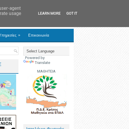
 user-agent
erate usage
LEARN MORE
GOT IT
»
Υπηρεσίες
Επικοινωνία
Powered by
Translate
Ε
ΜΑΘΗΤΕΙΑ