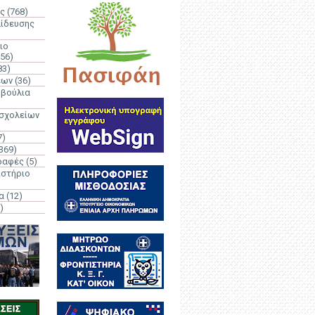
ς
(768)
αίδευσης
ιο
(56)
83)
έων
(36)
μβούλια
 σχολείων
7)
369)
ραφές
(5)
ιστήριο
α
(12)
)