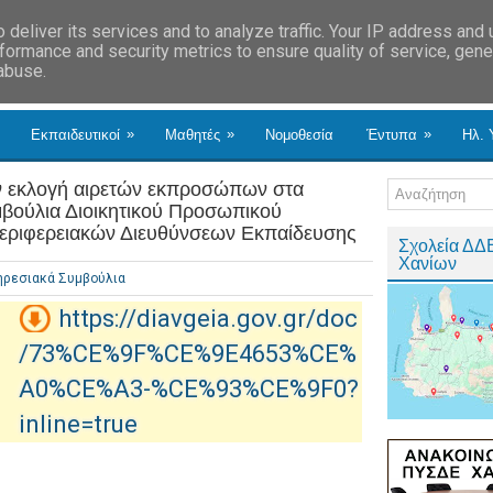
deliver its services and to analyze traffic. Your IP address and
formance and security metrics to ensure quality of service, gen
 abuse.
»
»
»
Εκπαιδευτικοί
Μαθητές
Νομοθεσία
Έντυπα
Ηλ. 
ν εκλογή αιρετών εκπροσώπων στα
βούλια Διοικητικού Προσωπικού
 Περιφερειακών Διευθύνσεων Εκπαίδευσης
Σχολεία ΔΔ
Χανίων
ηρεσιακά Συμβούλια
https://diavgeia.gov.gr/doc
/73%CE%9F%CE%9E4653%CE%
A0%CE%A3-%CE%93%CE%9F0?
inline=true