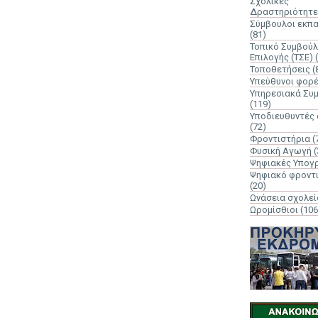
Σχολικές
Δραστηριότητε
Σύμβουλοι εκπ
(81)
Τοπικό Συμβούλ
Επιλογής (ΤΣΕ)
Τοποθετήσεις
(
Υπεύθυνοι φορ
Υπηρεσιακά Συ
(119)
Υποδιευθυντές
(72)
Φροντιστήρια
(
Φυσική Αγωγή
(
Ψηφιακές Υπογ
Ψηφιακό φροντ
(20)
Ωνάσεια σχολεί
Ωρομίσθιοι
(106