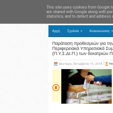
This site uses cookies from Google to 
are shared with Google along with per
statistics, and to detect and address
»
»
Αρχή
Σχολεία
Ανακοινώσεις
Παράταση προθεσμιών για τη
Περιφερειακά Υπηρεσιακά Συμ
(Π.Υ.Σ.ΔΙ.Π.) των δεκατριών
Δευτέρα, Οκτωβρίου 15, 2018
Υπ