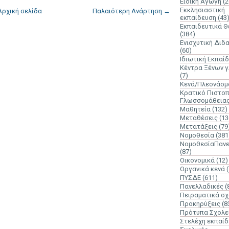
Ειδική Αγωγή
(2
Εκκλησιαστική
Αρχική σελίδα
Παλαιότερη Ανάρτηση →
εκπαίδευση
(43
Εκπαιδευτικά 
(384)
Ενισχυτική Διδ
(60)
Ιδιωτική Εκπαί
Κέντρα Ξένων 
(7)
Κενά/Πλεονάσμ
Κρατικό Πιστοπ
Γλωσσομάθεια
Μαθητεία
(132)
Μεταθέσεις
(13
Μετατάξεις
(79
Νομοθεσία
(381
ΝομοθεσίαΠανε
(87)
Οικονομικά
(12)
Οργανικά κενά
ΠΥΣΔΕ
(611)
Πανελλαδικές
(
Πειραματικά σχ
Προκηρύξεις
(8
Πρότυπα Σχολε
Στελέχη εκπαί