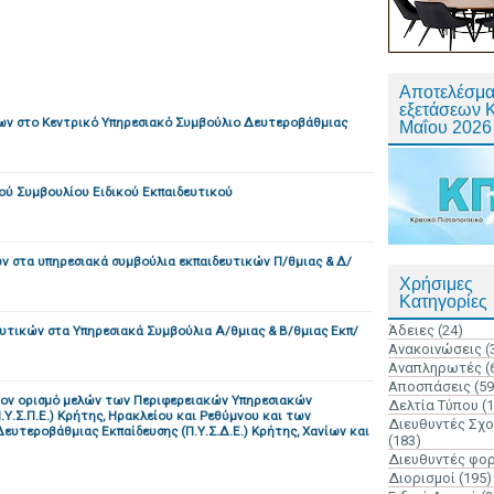
Αποτελέσμα
εξετάσεων 
ν στο Κεντρικό Υπηρεσιακό Συμβούλιο Δευτεροβάθμιας
Μαΐου 2026
ού Συμβουλίου Ειδικού Εκπαιδευτικού
ν στα υπηρεσιακά συμβούλια εκπαιδευτικών Π/θμιας & Δ/
Χρήσιμες
Κατηγορίες
Άδειες
(24)
τικών στα Υπηρεσιακά Συμβούλια Α/θμιας & Β/θμιας Εκπ/
Ανακοινώσεις
(
Αναπληρωτές
(
Αποσπάσεις
(59
τον ορισμό μελών των Περιφερειακών Υπηρεσιακών
Δελτία Τύπου
(
.Σ.Π.Ε.) Κρήτης, Ηρακλείου και Ρεθύμνου και των
Διευθυντές Σχ
υτεροβάθμιας Εκπαίδευσης (Π.Υ.Σ.Δ.Ε.) Κρήτης, Χανίων και
(183)
Διευθυντές φο
Διορισμοί
(195)