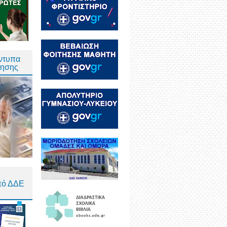
Έντυπα
τησης
πό ΔΔΕ