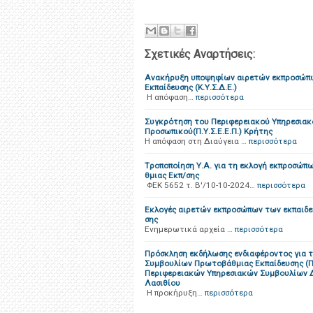
Σχετικές Αναρτήσεις:
Ανακήρυξη υποψηφίων αιρετών εκπροσώπω
Εκπαίδευσης (Κ.Υ.Σ.Δ.Ε.)
H απόφαση…
περισσότερα
Συγκρότηση του Περιφερειακού Υπηρεσιακ
Προσωπικού(Π.Υ.Σ.Ε.Ε.Π.) Κρήτης
Η απόφαση στη Διαύγεια …
περισσότερα
Tροποποίηση Υ.Α. για τη εκλογή εκπροσώπω
θμιας Εκπ/σης
ΦΕΚ 5652 τ. Β'/10-10-2024…
περισσότερα
Εκλογές αιρετών εκπροσώπων των εκπαιδευ
σης
Ενημερωτικά αρχεία …
περισσότερα
Πρόσκληση εκδήλωσης ενδιαφέροντος για 
Συμβουλίων Πρωτοβάθμιας Εκπαίδευσης (Π.Υ
Περιφερειακών Υπηρεσιακών Συμβουλίων Δε
Λασιθίου
H προκήρυξη…
περισσότερα