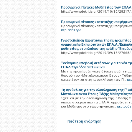
Προσωρινοί Πίνακες Μαθητείας των ΕΠΑΛ
http://www.pdekritis.gr/2019/10/10/28217/
Προσωρινοί πίνακες κατάταξης υποψήφιω
Προσωρινοί πίνακες κατάταξης υποψήφιω
περισσότερα
Γνωστοποίηση παράτασης της ημερομηνίας λ
συμμετοχής Εκπαιδευτικών ΕΠΑ.Λ./Εκπαιδε
μαθητείας, στο πλαίσιο της πράξης ‘’Επιμ
http://www.pdekritis.gr/2019/09/13/27668/
Ξεκίνησε η υποβολή αιτήσεων για τα νέα 
ΕΠΑΛ περιόδου 2019-2020
Με την προκήρυξη νέων θέσεων μαθητείας, 
θεσμού του «Μεταλυκειακού Έτους - Τάξης 
εμπεριέχονται στις προσκλήσεις των Π…
πε
1η εγκύκλιος για την ολοκλήρωση της Γ’ Φά
Μεταλυκειακού Έτους-Τάξης Μαθητείας πε
Σχετικά με την ολοκλήρωση της Γ’ Φάσης 
υπόψη στοιχεία από τα ΕΠΑ.Λ. αρμοδιότητ
και Μάθησης στο χώρο εργασίας…
περισσότ
← Νεότερη ανάρτηση