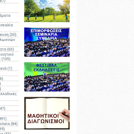
67)
)
Θέματα
ασκαλία
δευση
(30)
γλωσσών
ατα
(63)
οιητικό
ς
(105)
Κενά
(1)
6)
)
)
λλαδικές
(47)
891)
ολεία
(84)
39)
ία
(53)