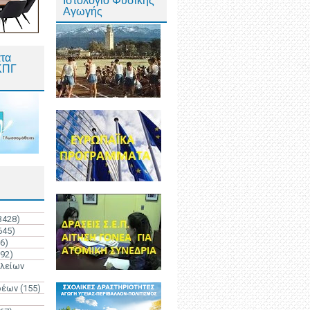
Ιστολόγιο Φυσικής
Αγωγής
τα
ΚΠΓ
3428)
645)
6)
192)
ολείων
ρέων
(155)