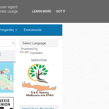
 user-agent
erate usage
LEARN MORE
GOT IT
»
Υπηρεσίες
Επικοινωνία
Powered by
Translate
Ε
ΜΑΘΗΤΕΙΑ