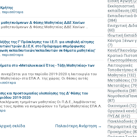
Ειδική Αγωγή
(2
Εκκλησιαστική
 Κρήτης
εκπαίδευση
(43
…
περισσότερα
Εκπαιδευτικά 
(384)
ν μαθητευόμενων Δ Φάσης Μαθητείας ΔΔΕ Χανίων
Ενισχυτική Διδ
ν μαθητευόμενων Δ Φάσης Μαθητείας ΔΔΕ Χανίων …
(60)
Ιδιωτική Εκπαί
Κέντρα Ξένων 
ήξης της Γ’ Πρόσκλησης του Ι.Ε.Π. για υποβολή αίτησης
(7)
υτών/τριών Δ.Ι.Ε.Κ. στο Πρόγραμμα επιμόρφωσης
Κενά/Πλεονάσμ
όρφωση εκπαιδευτικών/εκπαιδευτών σε θέματα μαθητείας’
…
περισσότερα
Κρατικό Πιστοπ
Γλωσσομάθεια
Λειτουργικές
τμήματα στο «Μεταλυκειακό Έτος - Τάξη Μαθητείας» των
Τοποθετήσεις-
συνεχίζεται για την περίοδο 2019-2020 η λειτουργία του
Μαθητεία
(132)
Μαθητείας» στα ΕΠΑ.Λ. της χώρας. Οι θέσεις αυτές
Μεταθέσεις
(13
ρισσότερα
Μετατάξεις
(79
Νομοθεσία
(381
σης και προετοιμασίας υλοποίησης της Δ’ Φάσης του
ΝομοθεσίαΠανε
ριόδου 2019-2020
(87)
Ολοκλήρωση τμημάτων μαθητείας Οι Π.Δ.Ε., λαμβάνοντας
Οικονομικά
(12)
άς τους, πρέπει να ενημερώσουν το Τμήμα Μαθητείας ΕΠΑ.Λ.
ερα
Οργανικά κενά
ΠΥΣΔΕ
(612)
Πανελλαδικές
(
Αρχική σελίδα
Παλαιότερη Ανάρτηση →
Πειραματικά σχ
Προκηρύξεις
(8
Πρότυπα Σχολε