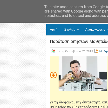
This site uses cookies from Google to 
are shared with Google along with per
statistics, and to detect and address
»
»
Αρχή
Σχολεία
Ανακοινώσεις
Παράταση αιτήσεων Μαθητεία
Τρίτη, Οκτωβρίου 02, 2018
Μαθητ
γ) τη διαφαινόμενη δυνατότητα κ
μαθητείας που θα ξεπεράσουν τις 5.