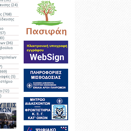
δευσης
(24)
ς
(768)
αίδευσης
ιο
(57)
83)
έων
(36)
μβούλια
 σχολείων
7)
369)
ραφές
(5)
ιστήριο
α
(12)
)