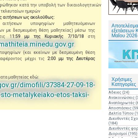
ορφώθηκαν κατά την υποβολή των δικαιολογητικών
 τελευταίων ημερών
ής αιτήσεων ως ακολούθως:
 αιτήσεων υποψηφίων μαθητευόμενων
Αποτελέσμα
ων με δεσμευμένη θέση μαθητείας) μέσω της
εξετάσεων 
Μαΐου 2026
τις 1
1:59 μμ της Κυριακής 7/10/18
στη
-mathiteia.minedu.gov.gr
.
ποψηφίων (και εκείνων με δεσμευμένη θέση
ιαφέροντος μέχρι τις
2:00 μμ της Δευτέρας
ατα μαθητείας εδώ:
Χρήσιμες
ov.gr/dimofili/37384-27-09-18-
Κατηγορίες
Άδειες
(24)
sto-metalykeiako-etos-taksi-
Ανακοινώσεις
(
Αναπληρωτές
(
Αποσπάσεις
(59
Δελτία Τύπου
(
Διευθυντές Σχ
(184)
Διευθυντές φο
Διορισμοί
(195)