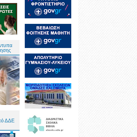
Έντυπα
τησης
πό ΔΔΕ