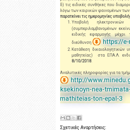
δ) τις ειδικές συνθήκες που διαμ
λόγω των καιρικών φαινομένων των
παρατείνει τις ημερομηνίες υποβολ
Υποβολή ηλεκτρονικών
(συμπεριλαμβανομένων εκείν
ειδικής εφαρμογής μέχρι 
https://e
διεύθυνση
Κατάθεση δικαιολογητικών υ
μαθητείας) στα ΕΠΑ.Λ. ενδ
8/10/2018
.
Αναλυτικές πληροφορίες για τα τμήμ
http://www.minedu.g
ksekinoyn-nea-tmimata-
mathiteias-ton-epal-3
Σχετικές Αναρτήσεις: