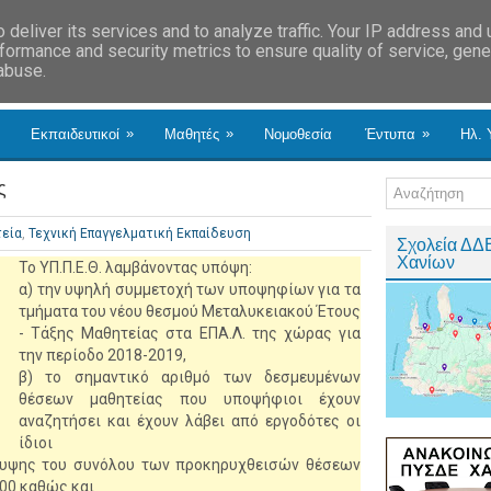
deliver its services and to analyze traffic. Your IP address and
formance and security metrics to ensure quality of service, gen
 abuse.
»
»
»
Εκπαιδευτικοί
Μαθητές
Νομοθεσία
Έντυπα
Ηλ. 
ς
εία
,
Τεχνική Επαγγελματική Εκπαίδευση
Σχολεία ΔΔ
Χανίων
Το ΥΠ.Π.Ε.Θ. λαμβάνοντας υπόψη:
α) την υψηλή συμμετοχή των υποψηφίων για τα
τμήματα του νέου θεσμού Μεταλυκειακού Έτους
- Τάξης Μαθητείας στα ΕΠΑ.Λ. της χώρας για
την περίοδο 2018-2019,
β) το σημαντικό αριθμό των δεσμευμένων
θέσεων μαθητείας που υποψήφιοι έχουν
αναζητήσει και έχουν λάβει από εργοδότες οι
ίδιοι
άλυψης του συνόλου των προκηρυχθεισών θέσεων
000 καθώς και