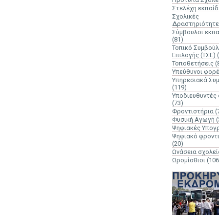
Στελέχη εκπαί
Σχολικές
Δραστηριότητε
Σύμβουλοι εκπ
(81)
Τοπικό Συμβούλ
Επιλογής (ΤΣΕ)
Τοποθετήσεις
(
Υπεύθυνοι φορ
Υπηρεσιακά Συ
(119)
Υποδιευθυντές
(73)
Φροντιστήρια
(
Φυσική Αγωγή
(
Ψηφιακές Υπογ
Ψηφιακό φροντ
(20)
Ωνάσεια σχολεί
Ωρομίσθιοι
(106