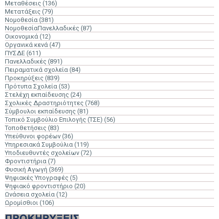
Μεταθέσεις
(136)
Μετατάξεις
(79)
Νομοθεσία
(381)
ΝομοθεσίαΠανελλαδικές
(87)
Οικονομικά
(12)
Οργανικά κενά
(47)
ΠΥΣΔΕ
(611)
Πανελλαδικές
(891)
Πειραματικά σχολεία
(84)
Προκηρύξεις
(839)
Πρότυπα Σχολεία
(53)
Στελέχη εκπαίδευσης
(24)
Σχολικές Δραστηριότητες
(768)
Σύμβουλοι εκπαίδευσης
(81)
Τοπικό Συμβούλιο Επιλογής (ΤΣΕ)
(56)
Τοποθετήσεις
(83)
Υπεύθυνοι φορέων
(36)
Υπηρεσιακά Συμβούλια
(119)
Υποδιευθυντές σχολείων
(72)
Φροντιστήρια
(7)
Φυσική Αγωγή
(369)
Ψηφιακές Υπογραφές
(5)
Ψηφιακό φροντιστήριο
(20)
Ωνάσεια σχολεία
(12)
Ωρομίσθιοι
(106)