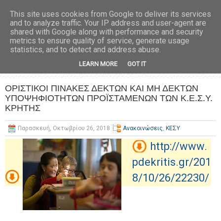
This site uses cookies from Google to deliver its services
and to analyze traffic. Your IP address and user-agent are
shared with Google along with performance and security
metrics to ensure quality of service, generate usage
statistics, and to detect and address abuse.
LEARN MORE
GOT IT
ΟΡΙΣΤΙΚΟΙ ΠΙΝΑΚΕΣ ΔΕΚΤΩΝ ΚΑΙ ΜΗ ΔΕΚΤΩΝ
ΥΠΟΨΗΦΙΟΤΗΤΩΝ ΠΡΟΪΣΤΑΜΕΝΩΝ ΤΩΝ Κ.Ε.Σ.Υ.
ΚΡΗΤΗΣ
Παρασκευή, Οκτωβρίου 26, 2018
Ανακοινώσεις
,
ΚΕΣΥ
http://www.
pdekritis.gr/201
8/10/26/22230/