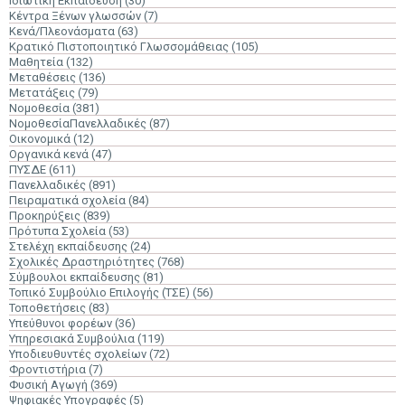
Ιδιωτική Εκπαίδευση
(30)
Κέντρα Ξένων γλωσσών
(7)
Κενά/Πλεονάσματα
(63)
Κρατικό Πιστοποιητικό Γλωσσομάθειας
(105)
Μαθητεία
(132)
Μεταθέσεις
(136)
Μετατάξεις
(79)
Νομοθεσία
(381)
ΝομοθεσίαΠανελλαδικές
(87)
Οικονομικά
(12)
Οργανικά κενά
(47)
ΠΥΣΔΕ
(611)
Πανελλαδικές
(891)
Πειραματικά σχολεία
(84)
Προκηρύξεις
(839)
Πρότυπα Σχολεία
(53)
Στελέχη εκπαίδευσης
(24)
Σχολικές Δραστηριότητες
(768)
Σύμβουλοι εκπαίδευσης
(81)
Τοπικό Συμβούλιο Επιλογής (ΤΣΕ)
(56)
Τοποθετήσεις
(83)
Υπεύθυνοι φορέων
(36)
Υπηρεσιακά Συμβούλια
(119)
Υποδιευθυντές σχολείων
(72)
Φροντιστήρια
(7)
Φυσική Αγωγή
(369)
Ψηφιακές Υπογραφές
(5)