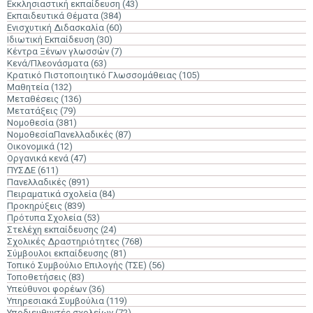
Εκκλησιαστική εκπαίδευση
(43)
Εκπαιδευτικά Θέματα
(384)
Ενισχυτική Διδασκαλία
(60)
Ιδιωτική Εκπαίδευση
(30)
Κέντρα Ξένων γλωσσών
(7)
Κενά/Πλεονάσματα
(63)
Κρατικό Πιστοποιητικό Γλωσσομάθειας
(105)
Μαθητεία
(132)
Μεταθέσεις
(136)
Μετατάξεις
(79)
Νομοθεσία
(381)
ΝομοθεσίαΠανελλαδικές
(87)
Οικονομικά
(12)
Οργανικά κενά
(47)
ΠΥΣΔΕ
(611)
Πανελλαδικές
(891)
Πειραματικά σχολεία
(84)
Προκηρύξεις
(839)
Πρότυπα Σχολεία
(53)
Στελέχη εκπαίδευσης
(24)
Σχολικές Δραστηριότητες
(768)
Σύμβουλοι εκπαίδευσης
(81)
Τοπικό Συμβούλιο Επιλογής (ΤΣΕ)
(56)
Τοποθετήσεις
(83)
Υπεύθυνοι φορέων
(36)
Υπηρεσιακά Συμβούλια
(119)
Υποδιευθυντές σχολείων
(72)