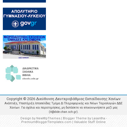
Copyright ©
2026
Διεύθυνση Δευτεροβάθμιας Εκπαίδευσης Χανίων
Ανάπτυξη, Υποστήριξη Ιστοσελίδας Τμήμα Δ Πληροφορικής και Νέων Τεχνολογιών ΔΔΕ
Χανίων. Για σχόλια και παρατηρήσεις, μη διστάσετε να επικοινωνήσετε μαζί μας
(it@dide.chan.sch.gr).
Design by
NewWpThemes
| Blogger Theme by
Lasantha
-
PremiumBloggerTemplates.com
|
Valuable Stuff Online