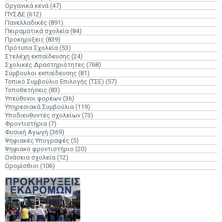
Οργανικά κενά
(47)
ΠΥΣΔΕ
(612)
Πανελλαδικές
(891)
Πειραματικά σχολεία
(84)
Προκηρύξεις
(839)
Πρότυπα Σχολεία
(53)
Στελέχη εκπαίδευσης
(24)
Σχολικές Δραστηριότητες
(768)
Σύμβουλοι εκπαίδευσης
(81)
Τοπικό Συμβούλιο Επιλογής (ΤΣΕ)
(57)
Τοποθετήσεις
(83)
Υπεύθυνοι φορέων
(36)
Υπηρεσιακά Συμβούλια
(119)
Υποδιευθυντές σχολείων
(73)
Φροντιστήρια
(7)
Φυσική Αγωγή
(369)
Ψηφιακές Υπογραφές
(5)
Ψηφιακό φροντιστήριο
(20)
Ωνάσεια σχολεία
(12)
Ωρομίσθιοι
(106)