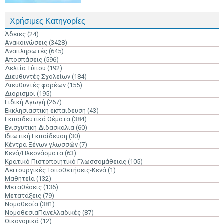
Χρήσιμες Κατηγορίες
Άδειες
(24)
Ανακοινώσεις
(3428)
Αναπληρωτές
(645)
Αποσπάσεις
(596)
Δελτία Τύπου
(192)
Διευθυντές Σχολείων
(184)
Διευθυντές φορέων
(155)
Διορισμοί
(195)
Ειδική Αγωγή
(267)
Εκκλησιαστική εκπαίδευση
(43)
Εκπαιδευτικά Θέματα
(384)
Ενισχυτική Διδασκαλία
(60)
Ιδιωτική Εκπαίδευση
(30)
Κέντρα Ξένων γλωσσών
(7)
Κενά/Πλεονάσματα
(63)
Κρατικό Πιστοποιητικό Γλωσσομάθειας
(105)
Λειτουργικές Τοποθετήσεις-Κενά
(1)
Μαθητεία
(132)
Μεταθέσεις
(136)
Μετατάξεις
(79)
Νομοθεσία
(381)
ΝομοθεσίαΠανελλαδικές
(87)
Οικονομικά
(12)