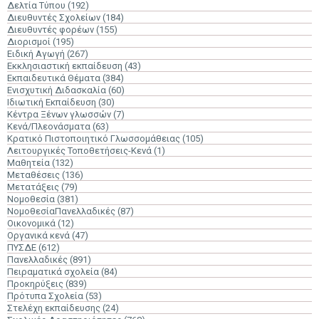
Δελτία Τύπου
(192)
Διευθυντές Σχολείων
(184)
Διευθυντές φορέων
(155)
Διορισμοί
(195)
Ειδική Αγωγή
(267)
Εκκλησιαστική εκπαίδευση
(43)
Εκπαιδευτικά Θέματα
(384)
Ενισχυτική Διδασκαλία
(60)
Ιδιωτική Εκπαίδευση
(30)
Κέντρα Ξένων γλωσσών
(7)
Κενά/Πλεονάσματα
(63)
Κρατικό Πιστοποιητικό Γλωσσομάθειας
(105)
Λειτουργικές Τοποθετήσεις-Κενά
(1)
Μαθητεία
(132)
Μεταθέσεις
(136)
Μετατάξεις
(79)
Νομοθεσία
(381)
ΝομοθεσίαΠανελλαδικές
(87)
Οικονομικά
(12)
Οργανικά κενά
(47)
ΠΥΣΔΕ
(612)
Πανελλαδικές
(891)
Πειραματικά σχολεία
(84)
Προκηρύξεις
(839)
Πρότυπα Σχολεία
(53)
Στελέχη εκπαίδευσης
(24)