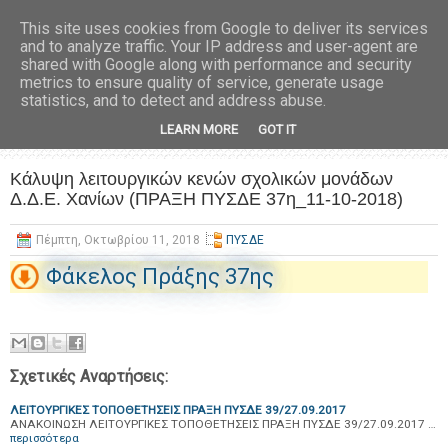
This site uses cookies from Google to deliver its services
and to analyze traffic. Your IP address and user-agent are
shared with Google along with performance and security
metrics to ensure quality of service, generate usage
statistics, and to detect and address abuse.
LEARN MORE
GOT IT
Κάλυψη λειτουργικών κενών σχολικών μονάδων
Δ.Δ.Ε. Χανίων (ΠΡΑΞΗ ΠΥΣΔΕ 37η_11-10-2018)
Πέμπτη, Οκτωβρίου 11, 2018
ΠΥΣΔΕ
Φάκελος Πράξης 37ης
Σχετικές Αναρτήσεις:
ΛΕΙΤΟΥΡΓΙΚΕΣ ΤΟΠΟΘΕΤΗΣΕΙΣ ΠΡΑΞΗ ΠΥΣΔΕ 39/27.09.2017
ΑΝΑΚΟΙΝΩΣΗ ΛΕΙΤΟΥΡΓΙΚΕΣ ΤΟΠΟΘΕΤΗΣΕΙΣ ΠΡΑΞΗ ΠΥΣΔΕ 39/27.09.2017 …
περισσότερα