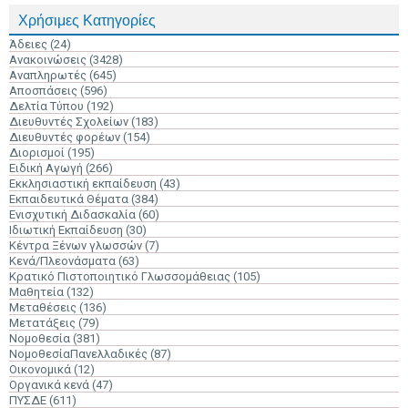
Χρήσιμες Κατηγορίες
Άδειες
(24)
Ανακοινώσεις
(3428)
Αναπληρωτές
(645)
Αποσπάσεις
(596)
Δελτία Τύπου
(192)
Διευθυντές Σχολείων
(183)
Διευθυντές φορέων
(154)
Διορισμοί
(195)
Ειδική Αγωγή
(266)
Εκκλησιαστική εκπαίδευση
(43)
Εκπαιδευτικά Θέματα
(384)
Ενισχυτική Διδασκαλία
(60)
Ιδιωτική Εκπαίδευση
(30)
Κέντρα Ξένων γλωσσών
(7)
Κενά/Πλεονάσματα
(63)
Κρατικό Πιστοποιητικό Γλωσσομάθειας
(105)
Μαθητεία
(132)
Μεταθέσεις
(136)
Μετατάξεις
(79)
Νομοθεσία
(381)
ΝομοθεσίαΠανελλαδικές
(87)
Οικονομικά
(12)
Οργανικά κενά
(47)
ΠΥΣΔΕ
(611)