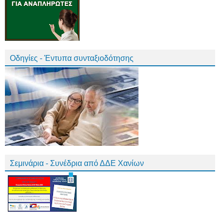
Οδηγίες - Έντυπα συνταξιοδότησης
Σεμινάρια - Συνέδρια από ΔΔΕ Χανίων