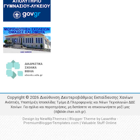
Copyright ©
2026
Διεύθυνση Δευτεροβάθμιας Εκπαίδευσης Χανίων
Ανάπτυξη, Υποστήριξη Ιστοσελίδας Τμήμα Δ Πληροφορικής και Νέων Τεχνολογιών ΔΔΕ
Χανίων. Για σχόλια και παρατηρήσεις, μη διστάσετε να επικοινωνήσετε μαζί μας
(it@dide.chan.sch.gr).
Design by
NewWpThemes
| Blogger Theme by
Lasantha
-
PremiumBloggerTemplates.com
|
Valuable Stuff Online