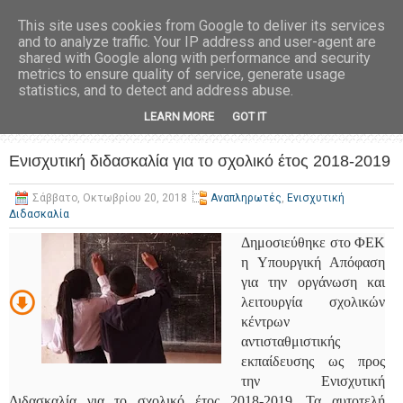
This site uses cookies from Google to deliver its services
and to analyze traffic. Your IP address and user-agent are
shared with Google along with performance and security
metrics to ensure quality of service, generate usage
statistics, and to detect and address abuse.
LEARN MORE
GOT IT
Ενισχυτική διδασκαλία για το σχολικό έτος 2018-2019
Σάββατο, Οκτωβρίου 20, 2018
Αναπληρωτές
,
Ενισχυτική
Διδασκαλία
Δημοσιεύθηκε στο ΦΕΚ
η Υπουργική Απόφαση
για την οργάνωση και
λειτουργία σχολικών
κέντρων
αντισταθμιστικής
εκπαίδευσης ως προς
την Ενισχυτική
Διδασκαλία για το σχολικό έτος 2018-2019. Τα αυτοτελή