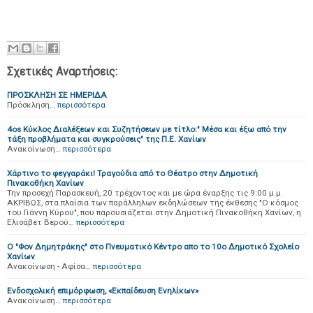
Σχετικές Αναρτήσεις:
ΠΡΟΣΚΛΗΣΗ ΣΕ ΗΜΕΡΙΔΑ
Πρόσκληση…
περισσότερα
4os Κύκλος Διαλέξεων και Συζητήσεων με τίτλο:" Μέσα και έξω από την
τάξη προβλήματα και συγκρούσεις" της Π.Ε. Χανίων
Ανακοίνωση…
περισσότερα
Χάρτινο το φεγγαράκι! Τραγούδια από το Θέατρο στην Δημοτική
Πινακοθήκη Χανίων
Την προσεχή Παρασκευή, 20 τρέχοντος και με ώρα έναρξης τις 9:00 μ.μ.
ΑΚΡΙΒΩΣ, στα πλαίσια των παράλληλων εκδηλώσεων της έκθεσης "Ο κόσμος
του Γιάννη Κύρου", που παρουσιάζεται στην Δημοτική Πινακοθήκη Χανίων, η
Ελισάβετ Βερού…
περισσότερα
Ο "Φον Δημητράκης" στο Πνευματικό Κέντρο απο το 10ο Δημοτικό Σχολείο
Χανίων
Ανακοίνωση - Αφίσα…
περισσότερα
Ενδοσχολική επιμόρφωση, «Εκπαίδευση Ενηλίκων»
Ανακοίνωση…
περισσότερα