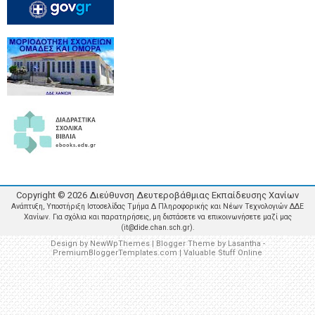
Copyright ©
2026
Διεύθυνση Δευτεροβάθμιας Εκπαίδευσης Χανίων
Ανάπτυξη, Υποστήριξη Ιστοσελίδας Τμήμα Δ Πληροφορικής και Νέων Τεχνολογιών ΔΔΕ
Χανίων. Για σχόλια και παρατηρήσεις, μη διστάσετε να επικοινωνήσετε μαζί μας
(it@dide.chan.sch.gr).
Design by
NewWpThemes
| Blogger Theme by
Lasantha
-
PremiumBloggerTemplates.com
|
Valuable Stuff Online