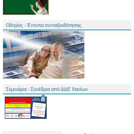
Οδηγίες - Έντυπα συνταξιοδότησης
Σεμινάρια - Συνέδρια από ΔΔΕ Χανίων