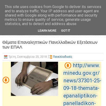
This site uses cookies from Google to deliver its services
and to analyze traffic. Your IP address and user-agent are
shared with Google along with performance and security
metrics to ensure quality of service, generate usage
statistics, and to detect and address abuse.
LEARN MORE
GOT IT
Θέματα Επαναληπτικών Πανελλαδικών Εξετάσεων
των ΕΠΑΛ
Τρίτη, Σεπτεμβρίου 25, 2018
Πανελλαδικές
http://www.
minedu.gov.gr/
news/37301-25-
09-18-themata-
epanaliptikon-
panelladikon-