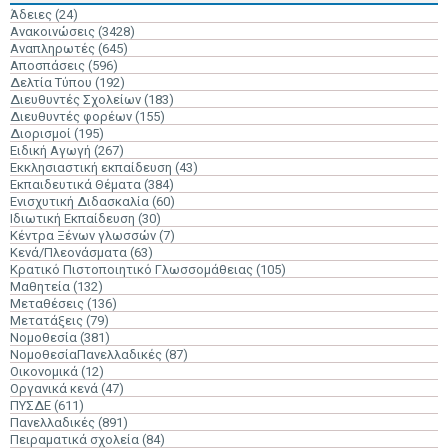
Άδειες
(24)
Ανακοινώσεις
(3428)
Αναπληρωτές
(645)
Αποσπάσεις
(596)
Δελτία Τύπου
(192)
Διευθυντές Σχολείων
(183)
Διευθυντές φορέων
(155)
Διορισμοί
(195)
Ειδική Αγωγή
(267)
Εκκλησιαστική εκπαίδευση
(43)
Εκπαιδευτικά Θέματα
(384)
Ενισχυτική Διδασκαλία
(60)
Ιδιωτική Εκπαίδευση
(30)
Κέντρα Ξένων γλωσσών
(7)
Κενά/Πλεονάσματα
(63)
Κρατικό Πιστοποιητικό Γλωσσομάθειας
(105)
Μαθητεία
(132)
Μεταθέσεις
(136)
Μετατάξεις
(79)
Νομοθεσία
(381)
ΝομοθεσίαΠανελλαδικές
(87)
Οικονομικά
(12)
Οργανικά κενά
(47)
ΠΥΣΔΕ
(611)
Πανελλαδικές
(891)
Πειραματικά σχολεία
(84)