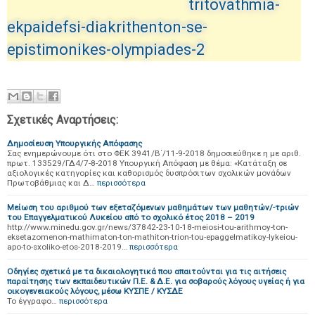
tritovathmia-
ekpaidefsi-diakrithenton-se-
epistimonikes-olympiades-2
Σχετικές Αναρτήσεις:
Δημοσίευση Υπουργικής Απόφασης
Σας ενημερώνουμε ότι στο ΦΕΚ 3941/Β΄/11-9-2018 δημοσιεύθηκε η με αριθ.
πρωτ. 133529/ΓΔ4/7-8-2018 Υπουργική Απόφαση με θέμα: «Κατάταξη σε
αξιολογικές κατηγορίες και καθορισμός δυσπρόσιτων σχολικών μονάδων
Πρωτοβάθμιας και Δ…
περισσότερα
Μείωση του αριθμού των εξεταζόμενων μαθημάτων των μαθητών/-τριών
του Επαγγελματικού Λυκείου από το σχολικό έτος 2018 – 2019
http://www.minedu.gov.gr/news/37842-23-10-18-meiosi-tou-arithmoy-ton-
eksetazomenon-mathimaton-ton-mathiton-trion-tou-epaggelmatikoy-lykeiou-
apo-to-sxoliko-etos-2018-2019…
περισσότερα
Οδηγίες σχετικά με τα δικαιολογητικά που απαιτούνται για τις αιτήσεις
παραίτησης των εκπαιδευτικών Π.Ε. & Δ.Ε. για σοβαρούς λόγους υγείας ή για
οικογενειακούς λόγους, μέσω ΚΥΣΠΕ / ΚΥΣΔΕ
Το έγγραφο…
περισσότερα