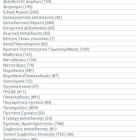
Διευθυντές φορέων
(154)
Διορισμοί
(195)
Ειδική Αγωγή
(266)
Εκκλησιαστική εκπαίδευση
(43)
Εκπαιδευτικά Θέματα
(384)
Ενισχυτική Διδασκαλία
(60)
Ιδιωτική Εκπαίδευση
(30)
Κέντρα Ξένων γλωσσών
(7)
Κενά/Πλεονάσματα
(63)
Κρατικό Πιστοποιητικό Γλωσσομάθειας
(105)
Μαθητεία
(132)
Μεταθέσεις
(136)
Μετατάξεις
(79)
Νομοθεσία
(381)
ΝομοθεσίαΠανελλαδικές
(87)
Οικονομικά
(12)
Οργανικά κενά
(47)
ΠΥΣΔΕ
(611)
Πανελλαδικές
(891)
Πειραματικά σχολεία
(84)
Προκηρύξεις
(839)
Πρότυπα Σχολεία
(53)
Στελέχη εκπαίδευσης
(24)
Σχολικές Δραστηριότητες
(768)
Σύμβουλοι εκπαίδευσης
(81)
Τοπικό Συμβούλιο Επιλογής (ΤΣΕ)
(56)
Τοποθετήσεις
(83)