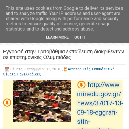
This site uses cookies from Google to deliver its services
and to analyze traffic. Your IP address and user-agent are
shared with Google along with performance and security
metrics to ensure quality of service, generate usage
statistics, and to detect and address abuse.
LEARN MORE
GOT IT
Εγγραφή στην Τριτοβάθμια εκπαίδευση διακριθέντων
σε επιστημονικές Ολυμπιάδες
Πέμπτη, Σεπτεμβρίου 13, 2018
Αναπληρωτές
,
Εκπαιδευτικά
Θέματα
,
Πανελλαδικές
http://www.
minedu.gov.gr/
news/37017-13-
09-18-eggrafi-
stin-