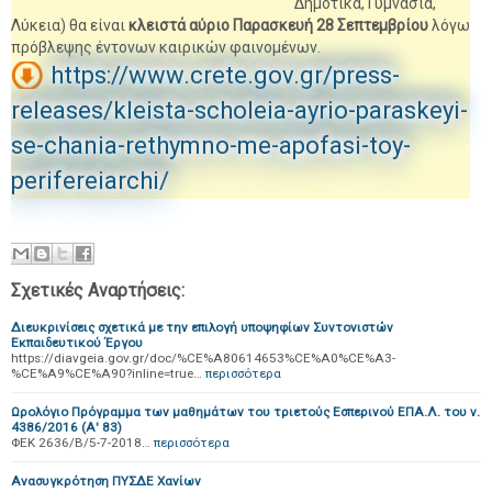
Δημοτικά, Γυμνάσια,
Λύκεια) θα είναι
κλειστά αύριο Παρασκευή 28 Σεπτεμβρίου
λόγω
πρόβλεψης έντονων καιρικών φαινομένων.
https://www.crete.gov.gr/press-
releases/kleista-scholeia-ayrio-paraskeyi-
se-chania-rethymno-me-apofasi-toy-
perifereiarchi/
Σχετικές Αναρτήσεις:
Διευκρινίσεις σχετικά με την επιλογή υποψηφίων Συντονιστών
Εκπαιδευτικού Έργου
https://diavgeia.gov.gr/doc/%CE%A80614653%CE%A0%CE%A3-
%CE%A9%CE%A90?inline=true…
περισσότερα
Ωρολόγιο Πρόγραμμα των μαθημάτων του τριετούς Εσπερινού ΕΠΑ.Λ. του ν.
4386/2016 (Α' 83)
ΦΕΚ 2636/Β/5-7-2018…
περισσότερα
Ανασυγκρότηση ΠΥΣΔΕ Χανίων