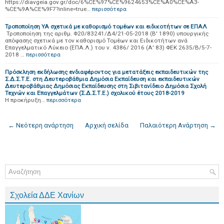
https://diavgeia.gov.gr/doc/6%CE%97%CE%9624653%CE%A0%CE%A3-
%CE%9A%CE%9F7?inline=true…
περισσότερα
Τροποποίηση ΥΑ σχετικά με καθορισμό τομέων και ειδικοτήτων σε ΕΠΑΛ
Τροποποίηση της αριθμ. Φ20/83241/Δ4/21-05-2018 (Β' 1890) υπουργικής
απόφασης σχετικά με τον καθορισμό Τομέων και Ειδικοτήτων ανά
Επαγγελματικό Λύκειο (ΕΠΑ.Λ.) του ν. 4386/ 2016 (Α' 83) ΦΕΚ 2635/Β/5-7-
2018 …
περισσότερα
Πρόσκληση εκδήλωσης ενδιαφέροντος για μετατάξεις εκπαιδευτικών της
Σ.Δ.Σ.Τ.Ε. στη Δευτεροβάθμια Δημόσια Εκπαίδευση και εκπαιδευτικών
Δευτεροβάθμιας Δημόσιας Εκπαίδευσης στη Σιβιτανίδειο Δημόσια Σχολή
Τεχνών και Επαγγελμάτων (Σ.Δ.Σ.Τ.Ε.) σχολικού έτους 2018-2019
Η προκήρυξη…
περισσότερα
← Νεότερη ανάρτηση
Αρχική σελίδα
Παλαιότερη Ανάρτηση →
Σχολεία ΔΔΕ Χανίων