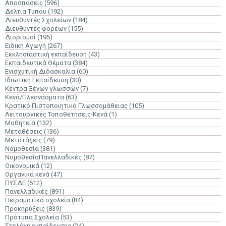
Αποσπάσεις
(596)
Δελτία Τύπου
(192)
Διευθυντές Σχολείων
(184)
Διευθυντές φορέων
(155)
Διορισμοί
(195)
Ειδική Αγωγή
(267)
Εκκλησιαστική εκπαίδευση
(43)
Εκπαιδευτικά Θέματα
(384)
Ενισχυτική Διδασκαλία
(60)
Ιδιωτική Εκπαίδευση
(30)
Κέντρα Ξένων γλωσσών
(7)
Κενά/Πλεονάσματα
(63)
Κρατικό Πιστοποιητικό Γλωσσομάθειας
(105)
Λειτουργικές Τοποθετήσεις-Κενά
(1)
Μαθητεία
(132)
Μεταθέσεις
(136)
Μετατάξεις
(79)
Νομοθεσία
(381)
ΝομοθεσίαΠανελλαδικές
(87)
Οικονομικά
(12)
Οργανικά κενά
(47)
ΠΥΣΔΕ
(612)
Πανελλαδικές
(891)
Πειραματικά σχολεία
(84)
Προκηρύξεις
(839)
Πρότυπα Σχολεία
(53)
Στελέχη εκπαίδευσης
(24)