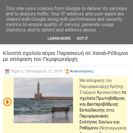
This site uses cookies from Google to deliver its services
and to analyze traffic. Your IP address and user-agent are
shared with Google along with performance and security
metrics to ensure quality of service, generate usage
statistics, and to detect and address abuse.
LEARN MORE
GOT IT
Κλειστά σχολεία αύριο Παρασκευή σε Χανιά-Ρέθυμνο
με απόφαση του Περιφερειάρχη
Πέμπτη, Σεπτεμβρίου 27, 2018
Ανακοινώσεις
Με απόφαση του
Περιφερειάρχη Κρήτης
Σταύρου Αρναουτάκη
τα
σχολεία Πρωτοβάθμιας
και Δευτεροβάθμιας
Εκπαίδευσης στις
Περιφερειακές
Ενότητες Χανίων και
Ρεθύμνου
(Νηπιαγωγεία,