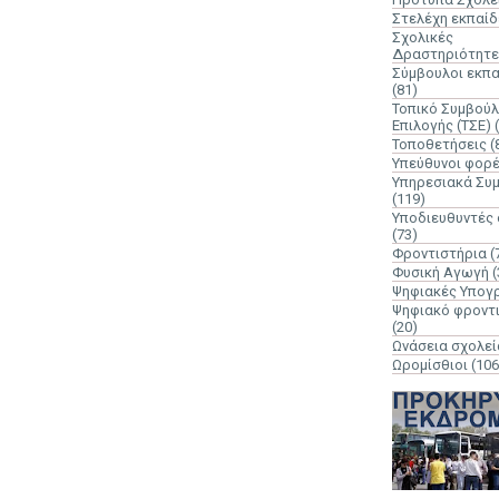
Στελέχη εκπαί
Σχολικές
Δραστηριότητε
Σύμβουλοι εκπ
(81)
Τοπικό Συμβούλ
Επιλογής (ΤΣΕ)
Τοποθετήσεις
(
Υπεύθυνοι φορ
Υπηρεσιακά Συ
(119)
Υποδιευθυντές
(73)
Φροντιστήρια
(
Φυσική Αγωγή
(
Ψηφιακές Υπογ
Ψηφιακό φροντ
(20)
Ωνάσεια σχολεί
Ωρομίσθιοι
(106