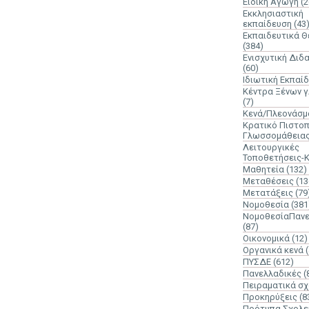
Ειδική Αγωγή
(2
Εκκλησιαστική
εκπαίδευση
(43
Εκπαιδευτικά 
(384)
Ενισχυτική Διδ
(60)
Ιδιωτική Εκπαί
Κέντρα Ξένων 
(7)
Κενά/Πλεονάσμ
Κρατικό Πιστοπ
Γλωσσομάθεια
Λειτουργικές
Τοποθετήσεις-
Μαθητεία
(132)
Μεταθέσεις
(13
Μετατάξεις
(79
Νομοθεσία
(381
ΝομοθεσίαΠανε
(87)
Οικονομικά
(12)
Οργανικά κενά
ΠΥΣΔΕ
(612)
Πανελλαδικές
(
Πειραματικά σχ
Προκηρύξεις
(8
Πρότυπα Σχολε