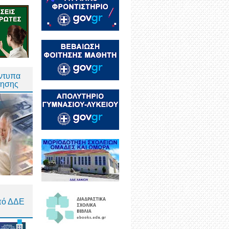
Έντυπα
τησης
πό ΔΔΕ