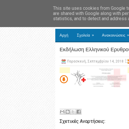
This site uses cookies from Google to 
are shared with Google along with per
statistics, and to detect and address
»
»
Αρχή
Σχολεία
Ανακοινώσεις
Εκδήλωση Ελληνικού Ερυθρο
Παρασκευή, Σεπτεμβρίου 14, 2018
Σχετικές Αναρτήσεις: