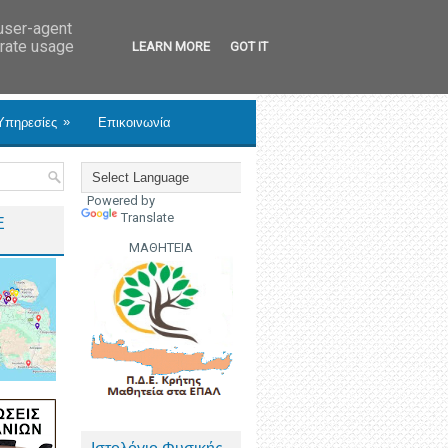
 user-agent
erate usage
LEARN MORE
GOT IT
»
Υπηρεσίες
Επικοινωνία
Powered by
Translate
Ε
ΜΑΘΗΤΕΙΑ