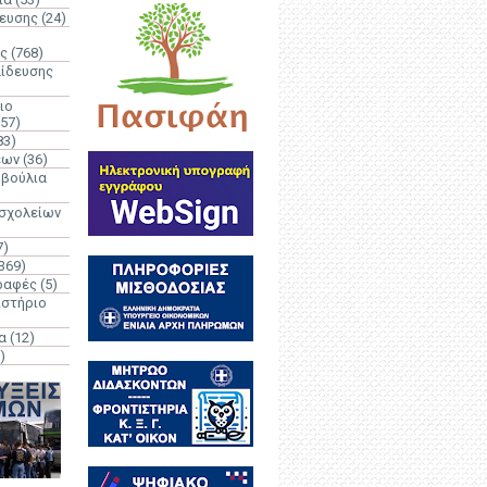
δευσης
(24)
ς
(768)
αίδευσης
ιο
(57)
83)
έων
(36)
μβούλια
 σχολείων
7)
369)
ραφές
(5)
ιστήριο
α
(12)
)