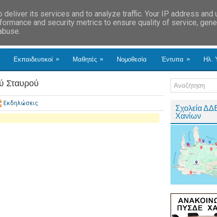
deliver its services and to analyze traffic. Your IP address and
formance and security metrics to ensure quality of service, gen
 abuse.
»
»
»
Εκπαιδευτικοί
Μαθητές
Νομοθεσία
Έντυπα
Ηλ. 
ύ Σταυρού
Εκδηλώσεις
Σχολεία ΔΔ
Χανίων