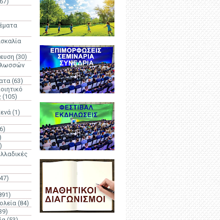
67)
)
Θέματα
ασκαλία
δευση
(30)
γλωσσών
ατα
(63)
οιητικό
ς
(105)
Κενά
(1)
6)
)
)
λλαδικές
(47)
891)
ολεία
(84)
39)
ία
(53)