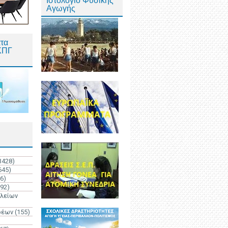
Ιστολόγιο Φυσικής
Αγωγής
τα
ΚΠΓ
3428)
645)
6)
192)
ολείων
ρέων
(155)