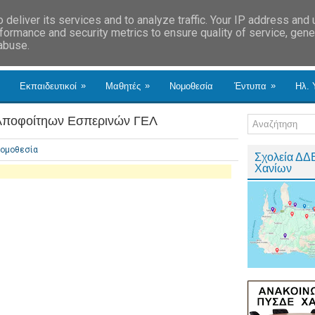
deliver its services and to analyze traffic. Your IP address and
formance and security metrics to ensure quality of service, gen
 abuse.
»
»
»
Εκπαιδευτικοί
Μαθητές
Νομοθεσία
Έντυπα
Ηλ. 
 Αποφοίτηων Εσπερινών ΓΕΛ
ομοθεσία
Σχολεία ΔΔ
Χανίων