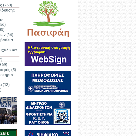
ς
(768)
αίδευσης
ιο
(56)
83)
έων
(36)
μβούλια
 σχολείων
7)
369)
ραφές
(5)
ιστήριο
α
(12)
)