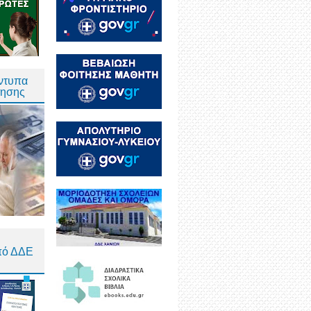
Έντυπα
τησης
πό ΔΔΕ