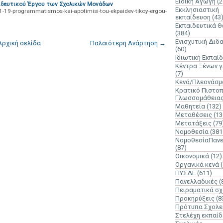
Ειδική Αγωγή
(2
ιδευτικού Έργου των Σχολικών Μονάδων
Εκκλησιαστική
-19-programmatismos-kai-apotimisi-tou-ekpaidev-tikoy-ergou-
εκπαίδευση
(43
Εκπαιδευτικά 
(384)
Ενισχυτική Διδ
Αρχική σελίδα
Παλαιότερη Ανάρτηση →
(60)
Ιδιωτική Εκπαί
Κέντρα Ξένων 
(7)
Κενά/Πλεονάσμ
Κρατικό Πιστοπ
Γλωσσομάθεια
Μαθητεία
(132)
Μεταθέσεις
(13
Μετατάξεις
(79
Νομοθεσία
(381
ΝομοθεσίαΠανε
(87)
Οικονομικά
(12)
Οργανικά κενά
ΠΥΣΔΕ
(611)
Πανελλαδικές
(
Πειραματικά σχ
Προκηρύξεις
(8
Πρότυπα Σχολε
Στελέχη εκπαί