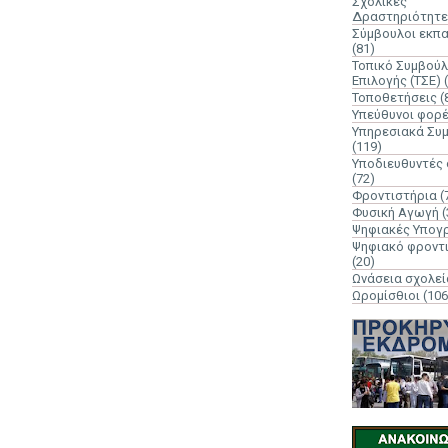
Σχολικές
Δραστηριότητε
Σύμβουλοι εκπ
(81)
Τοπικό Συμβούλ
Επιλογής (ΤΣΕ)
Τοποθετήσεις
(
Υπεύθυνοι φορ
Υπηρεσιακά Συ
(119)
Υποδιευθυντές
(72)
Φροντιστήρια
(
Φυσική Αγωγή
(
Ψηφιακές Υπογ
Ψηφιακό φροντ
(20)
Ωνάσεια σχολεί
Ωρομίσθιοι
(106