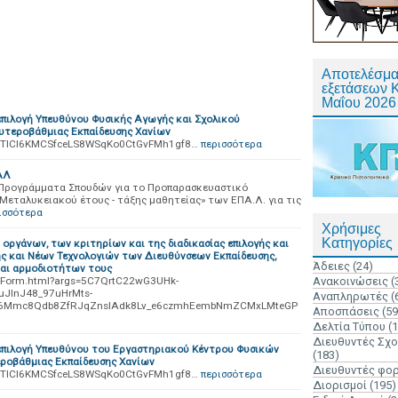
Αποτελέσμα
εξετάσεων 
Μαΐου 2026
πιλογή Υπευθύνου Φυσικής Αγωγής και Σχολικού
ευτεροβάθμιας Εκπαίδευσης Χανίων
ers/1TlCl6KMCSfceLS8WSqKo0CtGvFMh1gf8…
περισσότερα
ΑΛ
α Προγράμματα Σπουδών για το Προπαρασκευαστικό
εταλυκειακού έτους - τάξης μαθητείας» των ΕΠΑ.Λ. για τις
ισσότερα
Χρήσιμες
Κατηγορίες
ργάνων, των κριτηρίων και της διαδικασίας επιλογής και
 και Νέων Τεχνολογιών των Διευθύνσεων Εκπαίδευσης,
Άδειες
(24)
αι αρμοδιοτήτων τους
werForm.html?args=5C7QrtC22wG3UHk-
Ανακοινώσεις
(
uJInJ48_97uHrMts-
Αναπληρωτές
(
56Mmc8Qdb8ZfRJqZnsIAdk8Lv_e6czmhEembNmZCMxLMteGP
Αποσπάσεις
(59
Δελτία Τύπου
(
Διευθυντές Σχ
επιλογή Υπευθύνου του Εργαστηριακού Κέντρου Φυσικών
(183)
εροβάθμιας Εκπαίδευσης Χανίων
Διευθυντές φο
ers/1TlCl6KMCSfceLS8WSqKo0CtGvFMh1gf8…
περισσότερα
Διορισμοί
(195)