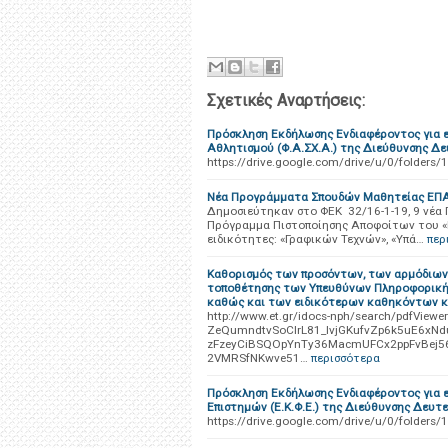
Σχετικές Αναρτήσεις:
Πρόσκληση Εκδήλωσης Ενδιαφέροντος για ε
Αθλητισμού (Φ.Α.ΣΧ.Α.) της Διεύθυνσης Δ
https://drive.google.com/drive/u/0/fold
Νέα Προγράμματα Σπουδών Μαθητείας ΕΠ
Δημοσιεύτηκαν στο ΦΕΚ 32/16-1-19, 9 νέ
Πρόγραμμα Πιστοποίησης Αποφοίτων του «Μ
ειδικότητες: «Γραφικών Τεχνών», «Υπά…
περ
Καθορισμός των προσόντων, των αρμόδιων ο
τοποθέτησης των Υπευθύνων Πληροφορικής
καθώς και των ειδικότερων καθηκόντων κ
http://www.et.gr/idocs-nph/search/pdfVie
ZeQumndtvSoClrL81_IvjGKufvZp6k5uE6xNd
zFzeyCiBSQOpYnTy36MacmUFCx2ppFvBej
2VMRSfNKwve51…
περισσότερα
Πρόσκληση Εκδήλωσης Ενδιαφέροντος για 
Επιστημών (Ε.Κ.Φ.Ε.) της Διεύθυνσης Δευτ
https://drive.google.com/drive/u/0/fold