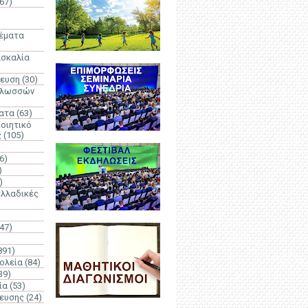
67)
)
Θέματα
ασκαλία
δευση
(30)
γλωσσών
ατα
(63)
οιητικό
ς
(105)
6)
)
)
λλαδικές
(47)
891)
ολεία
(84)
39)
ία
(53)
δευσης
(24)