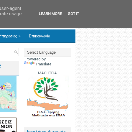
 user-agent
erate usage
LEARN MORE
GOT IT
»
Υπηρεσίες
Επικοινωνία
Powered by
Translate
Ε
ΜΑΘΗΤΕΙΑ