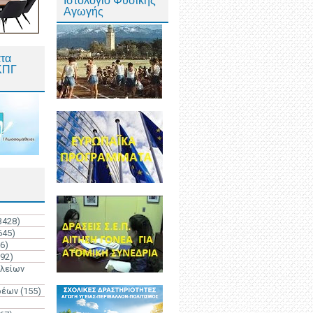
Ιστολόγιο Φυσικής
Αγωγής
τα
ΚΠΓ
3428)
645)
6)
192)
ολείων
ρέων
(155)