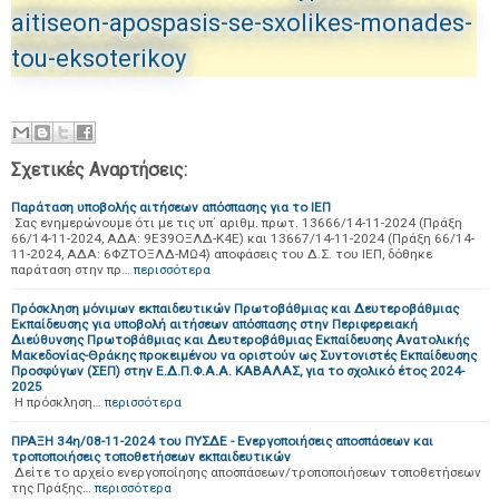
aitiseon-apospasis-se-sxolikes-monades-
tou-eksoterikoy
Σχετικές Αναρτήσεις:
Παράταση υποβολής αιτήσεων απόσπασης για το ΙΕΠ
Σας ενημερώνουμε ότι με τις υπ΄ αριθμ. πρωτ. 13666/14-11-2024 (Πράξη
66/14-11-2024, ΑΔΑ: 9Ε39ΟΞΛΔ-Κ4Ε) και 13667/14-11-2024 (Πράξη 66/14-
11-2024, ΑΔΑ: 6ΦΖΤΟΞΛΔ-ΜΩ4) αποφάσεις του Δ.Σ. του ΙΕΠ, δόθηκε
παράταση στην πρ…
περισσότερα
Πρόσκληση μόνιμων εκπαιδευτικών Πρωτοβάθμιας και Δευτεροβάθμιας
Εκπαίδευσης για υποβολή αιτήσεων απόσπασης στην Περιφερειακή
Διεύθυνσης Πρωτοβάθμιας και Δευτεροβάθμιας Εκπαίδευσης Ανατολικής
Μακεδονίας-Θράκης προκειμένου να οριστούν ως Συντονιστές Εκπαίδευσης
Προσφύγων (ΣΕΠ) στην Ε.Δ.Π.Φ.Α.Α. ΚΑΒΑΛΑΣ, για το σχολικό έτος 2024-
2025
Η πρόσκληση…
περισσότερα
ΠΡΑΞΗ 34η/08-11-2024 του ΠΥΣΔΕ - Ενεργοποιήσεις αποσπάσεων και
τροποποιήσεις τοποθετήσεων εκπαιδευτικών
Δείτε το αρχείο ενεργοποίησης αποσπάσεων/τροποποιήσεων τοποθετήσεων
της Πράξης…
περισσότερα