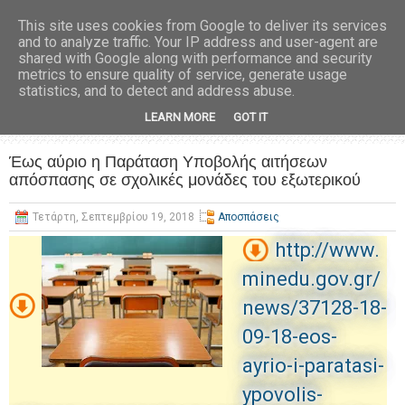
This site uses cookies from Google to deliver its services
and to analyze traffic. Your IP address and user-agent are
shared with Google along with performance and security
metrics to ensure quality of service, generate usage
statistics, and to detect and address abuse.
LEARN MORE
GOT IT
Έως αύριο η Παράταση Υποβολής αιτήσεων
απόσπασης σε σχολικές μονάδες του εξωτερικού
Τετάρτη, Σεπτεμβρίου 19, 2018
Αποσπάσεις
http://www.
minedu.gov.gr/
news/37128-18-
09-18-eos-
ayrio-i-paratasi-
ypovolis-