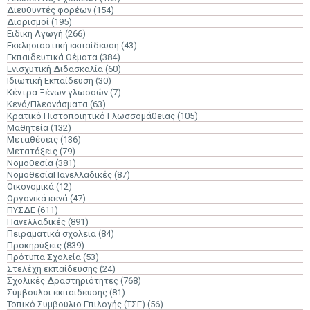
Διευθυντές φορέων
(154)
Διορισμοί
(195)
Ειδική Αγωγή
(266)
Εκκλησιαστική εκπαίδευση
(43)
Εκπαιδευτικά Θέματα
(384)
Ενισχυτική Διδασκαλία
(60)
Ιδιωτική Εκπαίδευση
(30)
Κέντρα Ξένων γλωσσών
(7)
Κενά/Πλεονάσματα
(63)
Κρατικό Πιστοποιητικό Γλωσσομάθειας
(105)
Μαθητεία
(132)
Μεταθέσεις
(136)
Μετατάξεις
(79)
Νομοθεσία
(381)
ΝομοθεσίαΠανελλαδικές
(87)
Οικονομικά
(12)
Οργανικά κενά
(47)
ΠΥΣΔΕ
(611)
Πανελλαδικές
(891)
Πειραματικά σχολεία
(84)
Προκηρύξεις
(839)
Πρότυπα Σχολεία
(53)
Στελέχη εκπαίδευσης
(24)
Σχολικές Δραστηριότητες
(768)
Σύμβουλοι εκπαίδευσης
(81)
Τοπικό Συμβούλιο Επιλογής (ΤΣΕ)
(56)