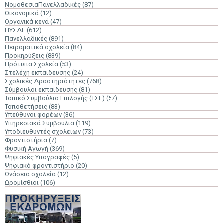
ΝομοθεσίαΠανελλαδικές
(87)
Οικονομικά
(12)
Οργανικά κενά
(47)
ΠΥΣΔΕ
(612)
Πανελλαδικές
(891)
Πειραματικά σχολεία
(84)
Προκηρύξεις
(839)
Πρότυπα Σχολεία
(53)
Στελέχη εκπαίδευσης
(24)
Σχολικές Δραστηριότητες
(768)
Σύμβουλοι εκπαίδευσης
(81)
Τοπικό Συμβούλιο Επιλογής (ΤΣΕ)
(57)
Τοποθετήσεις
(83)
Υπεύθυνοι φορέων
(36)
Υπηρεσιακά Συμβούλια
(119)
Υποδιευθυντές σχολείων
(73)
Φροντιστήρια
(7)
Φυσική Αγωγή
(369)
Ψηφιακές Υπογραφές
(5)
Ψηφιακό φροντιστήριο
(20)
Ωνάσεια σχολεία
(12)
Ωρομίσθιοι
(106)