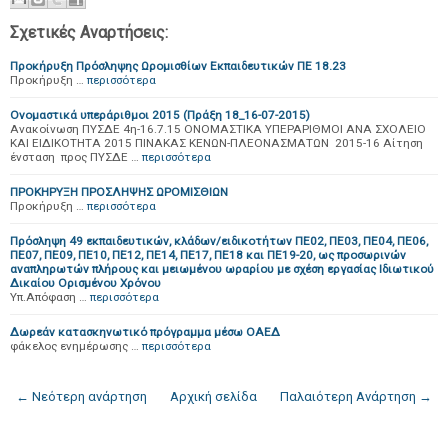
Σχετικές Αναρτήσεις:
Προκήρυξη Πρόσληψης Ωρομισθίων Εκπαιδευτικών ΠΕ 18.23
Προκήρυξη …
περισσότερα
Ονομαστικά υπεράριθμοι 2015 (Πράξη 18_16-07-2015)
Ανακοίνωση ΠΥΣΔΕ 4η-16.7.15 ΟΝΟΜΑΣΤΙΚΑ ΥΠΕΡΑΡΙΘΜΟΙ ΑΝΑ ΣΧΟΛΕΙΟ
ΚΑΙ ΕΙΔΙΚΟΤΗΤΑ 2015 ΠΙΝΑΚΑΣ ΚΕΝΩΝ-ΠΛΕΟΝΑΣΜΑΤΩΝ 2015-16 Αίτηση
ένσταση προς ΠΥΣΔΕ …
περισσότερα
ΠΡΟΚΗΡΥΞΗ ΠΡΟΣΛΗΨΗΣ ΩΡΟΜΙΣΘΙΩΝ
Προκήρυξη …
περισσότερα
Πρόσληψη 49 εκπαιδευτικών, κλάδων/ειδικοτήτων ΠΕ02, ΠΕ03, ΠΕ04, ΠΕ06,
ΠΕ07, ΠΕ09, ΠΕ10, ΠΕ12, ΠΕ14, ΠΕ17, ΠΕ18 και ΠΕ19-20, ως προσωρινών
αναπληρωτών πλήρους και μειωμένου ωραρίου με σχέση εργασίας Ιδιωτικού
Δικαίου Ορισμένου Χρόνου
Υπ.Απόφαση …
περισσότερα
Δωρεάν κατασκηνωτικό πρόγραμμα μέσω ΟΑΕΔ
φάκελος ενημέρωσης …
περισσότερα
← Νεότερη ανάρτηση
Αρχική σελίδα
Παλαιότερη Ανάρτηση →