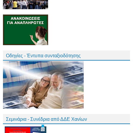
Οδηγίες - Έντυπα συνταξιοδότησης
Σεμινάρια - Συνέδρια από ΔΔΕ Χανίων