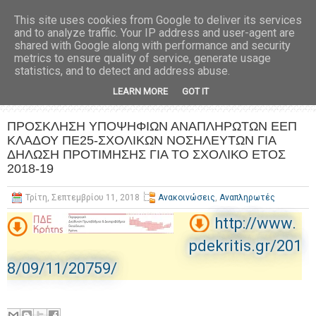
This site uses cookies from Google to deliver its services
and to analyze traffic. Your IP address and user-agent are
shared with Google along with performance and security
metrics to ensure quality of service, generate usage
statistics, and to detect and address abuse.
LEARN MORE
GOT IT
ΠΡΟΣΚΛΗΣΗ ΥΠΟΨΗΦΙΩΝ ΑΝΑΠΛΗΡΩΤΩΝ ΕΕΠ
ΚΛΑΔΟΥ ΠΕ25-ΣΧΟΛΙΚΩΝ ΝΟΣΗΛΕΥΤΩΝ ΓΙΑ
ΔΗΛΩΣΗ ΠΡΟΤΙΜΗΣΗΣ ΓΙΑ ΤΟ ΣΧΟΛΙΚΟ ΕΤΟΣ
2018-19
Τρίτη, Σεπτεμβρίου 11, 2018
Ανακοινώσεις
,
Αναπληρωτές
http://www.
pdekritis.gr/201
8/09/11/20759/