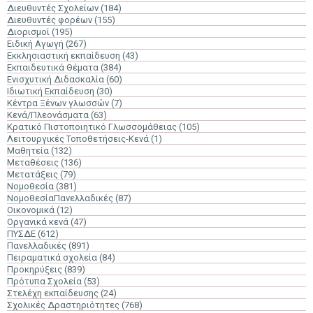
Διευθυντές Σχολείων
(184)
Διευθυντές φορέων
(155)
Διορισμοί
(195)
Ειδική Αγωγή
(267)
Εκκλησιαστική εκπαίδευση
(43)
Εκπαιδευτικά Θέματα
(384)
Ενισχυτική Διδασκαλία
(60)
Ιδιωτική Εκπαίδευση
(30)
Κέντρα Ξένων γλωσσών
(7)
Κενά/Πλεονάσματα
(63)
Κρατικό Πιστοποιητικό Γλωσσομάθειας
(105)
Λειτουργικές Τοποθετήσεις-Κενά
(1)
Μαθητεία
(132)
Μεταθέσεις
(136)
Μετατάξεις
(79)
Νομοθεσία
(381)
ΝομοθεσίαΠανελλαδικές
(87)
Οικονομικά
(12)
Οργανικά κενά
(47)
ΠΥΣΔΕ
(612)
Πανελλαδικές
(891)
Πειραματικά σχολεία
(84)
Προκηρύξεις
(839)
Πρότυπα Σχολεία
(53)
Στελέχη εκπαίδευσης
(24)
Σχολικές Δραστηριότητες
(768)