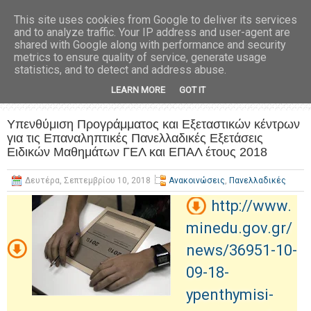
This site uses cookies from Google to deliver its services
and to analyze traffic. Your IP address and user-agent are
shared with Google along with performance and security
metrics to ensure quality of service, generate usage
statistics, and to detect and address abuse.
LEARN MORE
GOT IT
Υπενθύμιση Προγράμματος και Εξεταστικών κέντρων
για τις Επαναληπτικές Πανελλαδικές Εξετάσεις
Ειδικών Μαθημάτων ΓΕΛ και ΕΠΑΛ έτους 2018
Δευτέρα, Σεπτεμβρίου 10, 2018
Ανακοινώσεις
,
Πανελλαδικές
http://www.
minedu.gov.gr/
news/36951-10-
09-18-
ypenthymisi-