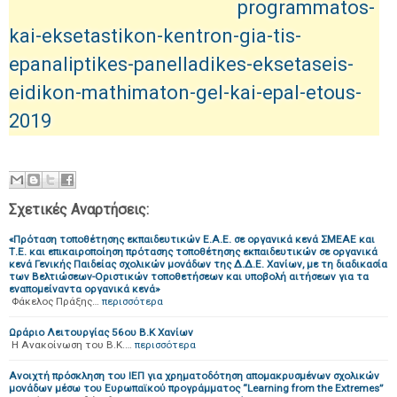
programmatos-
kai-eksetastikon-kentron-gia-tis-
epanaliptikes-panelladikes-eksetaseis-
eidikon-mathimaton-gel-kai-epal-etous-
2019
Σχετικές Αναρτήσεις:
«Πρόταση τοποθέτησης εκπαιδευτικών Ε.Α.Ε. σε οργανικά κενά ΣΜΕΑΕ και
Τ.Ε. και επικαιροποίηση πρότασης τοποθέτησης εκπαιδευτικών σε οργανικά
κενά Γενικής Παιδείας σχολικών μονάδων της Δ.Δ.Ε. Χανίων, με τη διαδικασία
των Βελτιώσεων-Οριστικών τοποθετήσεων και υποβολή αιτήσεων για τα
εναπομείναντα οργανικά κενά»
Φάκελος Πράξης…
περισσότερα
Ωράριο Λειτουργίας 56ου Β.Κ Χανίων
Η Ανακοίνωση του Β.Κ.…
περισσότερα
Ανοιχτή πρόσκληση του ΙΕΠ για χρηματοδότηση απομακρυσμένων σχολικών
μονάδων μέσω του Ευρωπαϊκού προγράμματος “Learning from the Extremes”