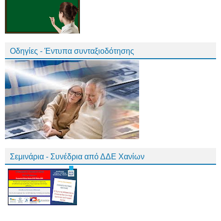
Οδηγίες - Έντυπα συνταξιοδότησης
Σεμινάρια - Συνέδρια από ΔΔΕ Χανίων