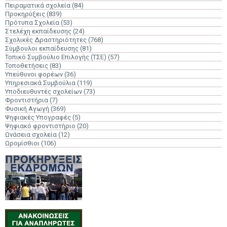
Πειραματικά σχολεία
(84)
Προκηρύξεις
(839)
Πρότυπα Σχολεία
(53)
Στελέχη εκπαίδευσης
(24)
Σχολικές Δραστηριότητες
(768)
Σύμβουλοι εκπαίδευσης
(81)
Τοπικό Συμβούλιο Επιλογής (ΤΣΕ)
(57)
Τοποθετήσεις
(83)
Υπεύθυνοι φορέων
(36)
Υπηρεσιακά Συμβούλια
(119)
Υποδιευθυντές σχολείων
(73)
Φροντιστήρια
(7)
Φυσική Αγωγή
(369)
Ψηφιακές Υπογραφές
(5)
Ψηφιακό φροντιστήριο
(20)
Ωνάσεια σχολεία
(12)
Ωρομίσθιοι
(106)