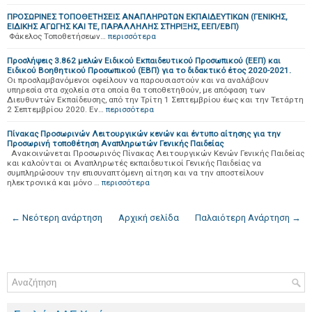
ΠΡΟΣΩΡΙΝΕΣ ΤΟΠΟΘΕΤΗΣΕΙΣ ΑΝΑΠΛΗΡΩΤΩΝ ΕΚΠΑΙΔΕΥΤΙΚΩΝ (ΓΕΝΙΚΗΣ,
ΕΙΔΙΚΗΣ ΑΓΩΓΗΣ ΚΑΙ ΤΕ, ΠΑΡΑΛΛΗΛΗΣ ΣΤΗΡΙΞΗΣ, ΕΕΠ/ΕΒΠ)
Φάκελος Τοποθετήσεων…
περισσότερα
Προσλήψεις 3.862 μελών Ειδικού Εκπαιδευτικού Προσωπικού (ΕΕΠ) και
Ειδικού Βοηθητικού Προσωπικού (ΕΒΠ) για το διδακτικό έτος 2020-2021.
Οι προσλαμβανόμενοι οφείλουν να παρουσιαστούν και να αναλάβουν
υπηρεσία στα σχολεία στα οποία θα τοποθετηθούν, με απόφαση των
Διευθυντών Εκπαίδευσης, από την Τρίτη 1 Σεπτεμβρίου έως και την Τετάρτη
2 Σεπτεμβρίου 2020. Εν…
περισσότερα
Πίνακας Προσωρινών Λειτουργικών κενών και έντυπο αίτησης για την
Προσωρινή τοποθέτηση Αναπληρωτών Γενικής Παιδείας
Ανακοινώνεται Προσωρινός Πίνακας Λειτουργικών Κενών Γενικής Παιδείας
και καλούνται οι Αναπληρωτές εκπαιδευτικοί Γενικής Παιδείας να
συμπληρώσουν την επισυναπτόμενη αίτηση και να την αποστείλουν
ηλεκτρονικά και μόνο …
περισσότερα
← Νεότερη ανάρτηση
Αρχική σελίδα
Παλαιότερη Ανάρτηση →