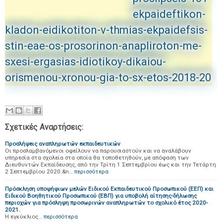
ekpaideftikon-
kladon-eidikotiton-v-thmias-ekpaidefsis-
stin-eae-os-prosorinon-anapliroton-me-
sxesi-ergasias-idiotikoy-dikaiou-
orismenou-xronou-gia-to-sx-etos-2018-20
Σχετικές Αναρτήσεις:
Προσλήψεις αναπληρωτών εκπαιδευτικών
Οι προσλαμβανόμενοι οφείλουν να παρουσιαστούν και να αναλάβουν
υπηρεσία στα σχολεία στα οποία θα τοποθετηθούν, με απόφαση των
Διευθυντών Εκπαίδευσης, από την Τρίτη 1 Σεπτεμβρίου έως και την Τετάρτη
2 Σεπτεμβρίου 2020.&n…
περισσότερα
Πρόσκληση υποψήφιων μελών Ειδικού Εκπαιδευτικού Προσωπικού (ΕΕΠ) και
Ειδικού Βοηθητικού Προσωπικού (ΕΒΠ) για υποβολή αίτησης-δήλωσης
περιοχών για πρόσληψη προσωρινών αναπληρωτών το σχολικό έτος 2020-
2021.
Η εγκύκλιος…
περισσότερα