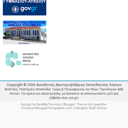
Copyright ©
2026
Διεύθυνση Δευτεροβάθμιας Εκπαίδευσης Χανίων
Ανάπτυξη, Υποστήριξη Ιστοσελίδας Τμήμα Δ Πληροφορικής και Νέων Τεχνολογιών ΔΔΕ
Χανίων. Για σχόλια και παρατηρήσεις, μη διστάσετε να επικοινωνήσετε μαζί μας
(it@dide.chan.sch.gr).
Design by
NewWpThemes
| Blogger Theme by
Lasantha
-
PremiumBloggerTemplates.com
|
Valuable Stuff Online