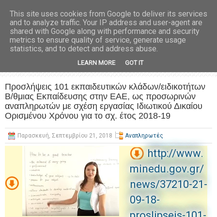
This site uses cookies from Google to deliver its services
and to analyze traffic. Your IP address and user-agent are
shared with Google along with performance and security
metrics to ensure quality of service, generate usage
statistics, and to detect and address abuse.
LEARN MORE
GOT IT
Προσλήψεις 101 εκπαιδευτικών κλάδων/ειδικοτήτων
Β/θμιας Εκπαίδευσης στην ΕΑΕ, ως προσωρινών
αναπληρωτών με σχέση εργασίας Ιδιωτικού Δικαίου
Ορισμένου Χρόνου για το σχ. έτος 2018-19
Παρασκευή, Σεπτεμβρίου 21, 2018
Αναπληρωτές
http://www.
minedu.gov.gr/
news/37210-21-
09-18-
proslipseis-101-