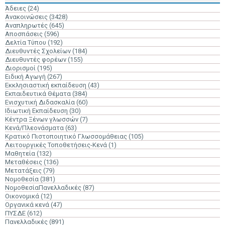
Άδειες
(24)
Ανακοινώσεις
(3428)
Αναπληρωτές
(645)
Αποσπάσεις
(596)
Δελτία Τύπου
(192)
Διευθυντές Σχολείων
(184)
Διευθυντές φορέων
(155)
Διορισμοί
(195)
Ειδική Αγωγή
(267)
Εκκλησιαστική εκπαίδευση
(43)
Εκπαιδευτικά Θέματα
(384)
Ενισχυτική Διδασκαλία
(60)
Ιδιωτική Εκπαίδευση
(30)
Κέντρα Ξένων γλωσσών
(7)
Κενά/Πλεονάσματα
(63)
Κρατικό Πιστοποιητικό Γλωσσομάθειας
(105)
Λειτουργικές Τοποθετήσεις-Κενά
(1)
Μαθητεία
(132)
Μεταθέσεις
(136)
Μετατάξεις
(79)
Νομοθεσία
(381)
ΝομοθεσίαΠανελλαδικές
(87)
Οικονομικά
(12)
Οργανικά κενά
(47)
ΠΥΣΔΕ
(612)
Πανελλαδικές
(891)