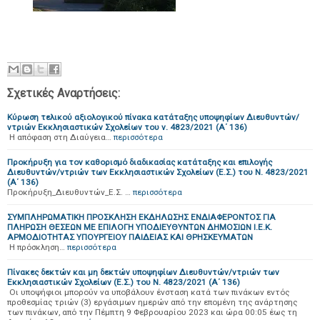
Σχετικές Αναρτήσεις:
Κύρωση τελικού αξιολογικού πίνακα κατάταξης υποψηφίων Διευθυντών/
ντριών Εκκλησιαστικών Σχολείων του ν. 4823/2021 (Α΄ 136)
H απόφαση στη Διαύγεια…
περισσότερα
Προκήρυξη για τον καθορισμό διαδικασίας κατάταξης και επιλογής
Διευθυντών/ντριών των Εκκλησιαστικών Σχολείων (Ε.Σ.) του Ν. 4823/2021
(Α΄ 136)
Προκήρυξη_Διευθυντών_Ε.Σ. …
περισσότερα
ΣΥΜΠΛΗΡΩΜΑΤΙΚΗ ΠΡΟΣΚΛΗΣΗ ΕΚΔΗΛΩΣΗΣ ΕΝΔΙΑΦΕΡΟΝΤΟΣ ΓΙΑ
ΠΛΗΡΩΣΗ ΘΕΣΕΩΝ ΜΕ ΕΠΙΛΟΓΗ ΥΠΟΔΙΕΥΘΥΝΤΩΝ ΔΗΜΟΣΙΩΝ Ι.Ε.Κ.
ΑΡΜΟΔΙΟΤΗΤΑΣ ΥΠΟΥΡΓΕΙΟΥ ΠΑΙΔΕΙΑΣ ΚΑΙ ΘΡΗΣΚΕΥΜΑΤΩΝ
Η πρόσκληση…
περισσότερα
Πίνακες δεκτών και μη δεκτών υποψηφίων Διευθυντών/ντριών των
Εκκλησιαστικών Σχολείων (Ε.Σ.) του Ν. 4823/2021 (Α΄ 136)
Οι υποψήφιοι μπορούν να υποβάλουν ένσταση κατά των πινάκων εντός
προθεσμίας τριών (3) εργάσιμων ημερών από την επομένη της ανάρτησης
των πινάκων, από την Πέμπτη 9 Φεβρουαρίου 2023 και ώρα 00:05 έως τη