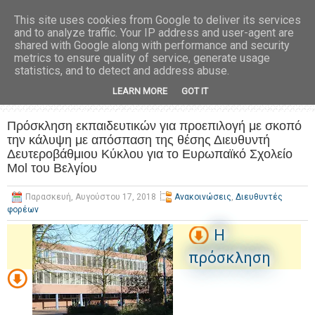
This site uses cookies from Google to deliver its services
and to analyze traffic. Your IP address and user-agent are
shared with Google along with performance and security
metrics to ensure quality of service, generate usage
statistics, and to detect and address abuse.
LEARN MORE
GOT IT
Πρόσκληση εκπαιδευτικών για προεπιλογή με σκοπό
την κάλυψη με απόσπαση της θέσης Διευθυντή
Δευτεροβάθμιου Κύκλου για το Ευρωπαϊκό Σχολείο
Mol του Βελγίου
Παρασκευή, Αυγούστου 17, 2018
Ανακοινώσεις
,
Διευθυντές
φορέων
H
πρόσκληση