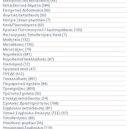
Εκκλησιαστική εκπαίδευση
(43)
Εκπαιδευτικά Θέματα
(384)
Ενισχυτική Διδασκαλία
(60)
Ιδιωτική Εκπαίδευση
(30)
Κέντρα Ξένων γλωσσών
(7)
Κενά/Πλεονάσματα
(63)
Κρατικό Πιστοποιητικό Γλωσσομάθειας
(105)
Λειτουργικές Τοποθετήσεις-Κενά
(1)
Μαθητεία
(132)
Μεταθέσεις
(136)
Μετατάξεις
(79)
Νομοθεσία
(381)
ΝομοθεσίαΠανελλαδικές
(87)
Οικονομικά
(12)
Οργανικά κενά
(47)
ΠΥΣΔΕ
(612)
Πανελλαδικές
(891)
Πειραματικά σχολεία
(84)
Προκηρύξεις
(839)
Πρότυπα Σχολεία
(53)
Στελέχη εκπαίδευσης
(24)
Σχολικές Δραστηριότητες
(768)
Σύμβουλοι εκπαίδευσης
(81)
Τοπικό Συμβούλιο Επιλογής (ΤΣΕ)
(57)
Τοποθετήσεις
(83)
Υπεύθυνοι φορέων
(36)
Υπηρεσιακά Συμβούλια
(119)