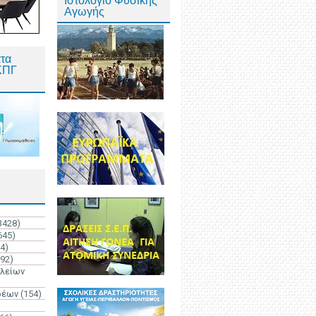
Ιστολόγιο Φυσικής
Αγωγής
τα
ΚΠΓ
3428)
645)
4)
192)
ολείων
ρέων
(154)