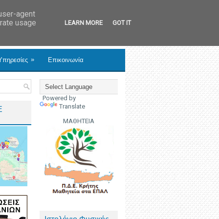
 user-agent
erate usage
LEARN MORE
GOT IT
»
Υπηρεσίες
Επικοινωνία
Powered by
Translate
Ε
ΜΑΘΗΤΕΙΑ