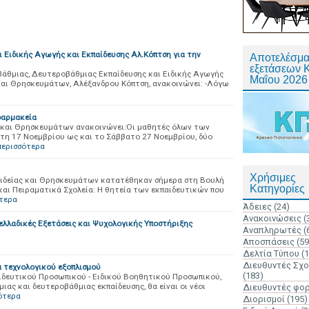
ι Ειδικής Αγωγής και Εκπαίδευσης Αλ.Κόπτση για την
Αποτελέσμα
εξετάσεων 
άθμιας, Δευτεροβάθμιας Εκπαίδευσης και Ειδικής Αγωγής
Μαΐου 2026
 και Θρησκευμάτων, Αλέξανδρου Κόπτση, ανακοινώνει: -Λόγω
 φαρμακεία
ς και Θρησκευμάτων ανακοινώνει:Οι μαθητές όλων των
τη 17 Νοεμβρίου ως και το Σάββατο 27 Νοεμβρίου, δύο
περισσότερα
Χρήσιμες
αιδείας και Θρησκευμάτων κατατέθηκαν σήμερα στη Βουλή
Κατηγορίες
και Πειραματικά Σχολεία: Η θητεία των εκπαιδευτικών που
τερα
Άδειες
(24)
Ανακοινώσεις
(
ελλαδικές Εξετάσεις και Ψυχολογικής Υποστήριξης
Αναπληρωτές
(
Αποσπάσεις
(59
Δελτία Τύπου
(
Διευθυντές Σχ
ά τεχνολογικού εξοπλισμού
(183)
αιδευτικού Προσωπικού - Ειδικού Βοηθητικού Προσωπικού,
ας και δευτεροβάθμιας εκπαίδευσης, θα είναι οι νέοι
Διευθυντές φο
ότερα
Διορισμοί
(195)