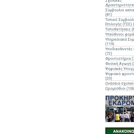
Σχολικές
Δραστηριότητε
Σύμβουλοι εκπ
(81)
Τοπικό Συμβούλ
Επιλογής (ΤΣΕ)
Τοποθετήσεις
(
Υπεύθυνοι φορ
Υπηρεσιακά Συ
(119)
Υποδιευθυντές
(72)
Φροντιστήρια
(
Φυσική Αγωγή
(
Ψηφιακές Υπογ
Ψηφιακό φροντ
(20)
Ωνάσεια σχολεί
Ωρομίσθιοι
(106