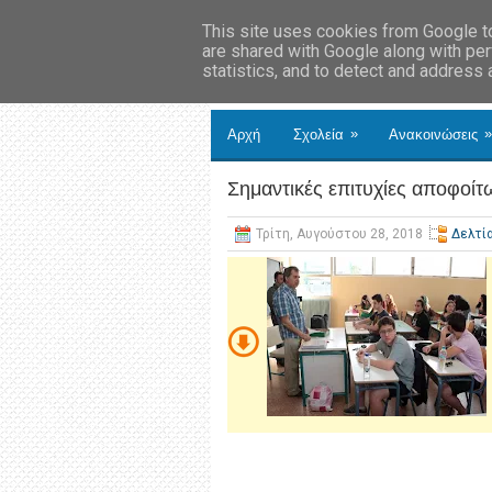
This site uses cookies from Google to 
are shared with Google along with per
statistics, and to detect and address
»
»
Αρχή
Σχολεία
Ανακοινώσεις
Σημαντικές επιτυχίες αποφοίτ
Τρίτη, Αυγούστου 28, 2018
Δελτί