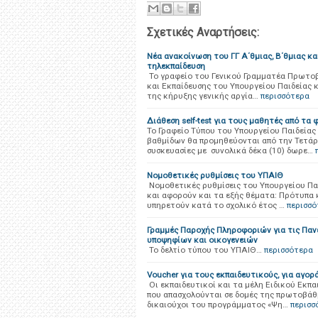
Σχετικές Αναρτήσεις:
Νέα ανακοίνωση του ΓΓ Α΄θμιας, Β΄θμιας κα
τηλεκπαίδευση
Το γραφείο του Γενικού Γραμματέα Πρωτοβ
και Εκπαίδευσης του Υπουργείου Παιδείας
της κήρυξης γενικής αργία…
περισσότερα
Διάθεση self-test για τους μαθητές από τα
Το Γραφείο Τύπου του Υπουργείου Παιδεία
βαθμίδων θα προμηθεύονται από την Τετάρ
συσκευασίες με συνολικά δέκα (10) δωρε…
Νομοθετικές ρυθμίσεις του ΥΠΑΙΘ
Νομοθετικές ρυθμίσεις του Υπουργείου Π
και αφορούν και τα εξής θέματα: Πρότυπα 
υπηρετούν κατά το σχολικό έτος …
περισσό
Γραμμές Παροχής Πληροφοριών για τις Παν
υποψηφίων και οικογενειών
To δελτίο τύπου του ΥΠΑΙΘ…
περισσότερα
Voucher για τους εκπαιδευτικούς, για αγορ
Οι εκπαιδευτικοί και τα μέλη Ειδικού Εκπ
που απασχολούνται σε δομές της πρωτοβάθμι
δικαιούχοι του προγράμματος «Ψη…
περισσ