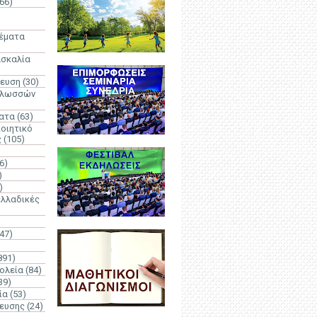
66)
)
Θέματα
ασκαλία
δευση
(30)
γλωσσών
ατα
(63)
οιητικό
ς
(105)
6)
)
)
λλαδικές
(47)
891)
ολεία
(84)
39)
ία
(53)
δευσης
(24)