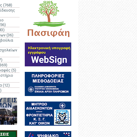
ς
(768)
αίδευσης
ιο
(56)
83)
έων
(36)
μβούλια
 σχολείων
7)
369)
ραφές
(5)
ιστήριο
α
(12)
)