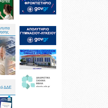
Έντυπα
τησης
πό ΔΔΕ