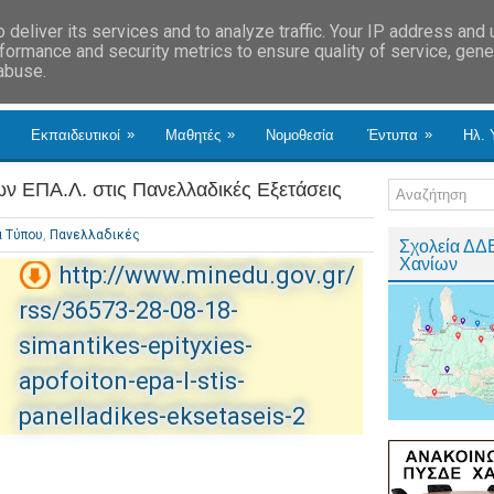
deliver its services and to analyze traffic. Your IP address and
formance and security metrics to ensure quality of service, gen
 abuse.
»
»
»
Εκπαιδευτικοί
Μαθητές
Νομοθεσία
Έντυπα
Ηλ. 
ων ΕΠΑ.Λ. στις Πανελλαδικές Εξετάσεις
α Τύπου
,
Πανελλαδικές
Σχολεία ΔΔ
Χανίων
http://www.minedu.gov.gr/
rss/36573-28-08-18-
simantikes-epityxies-
apofoiton-epa-l-stis-
panelladikes-eksetaseis-2