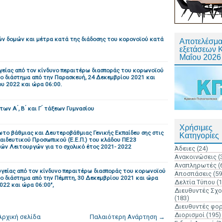
ών δομών και μέτρα κατά της διάδοσης του κορονοϊού κατά
Αποτελέσμα
εξετάσεων 
Μαΐου 2026
γείας από τον κίνδυνο περαιτέρω διασποράς του κορωνοϊού
το διάστημα από την Παρασκευή, 24 Δεκεμβρίου 2021 και
ου 2022 και ώρα 06:00.
Α ́, Β ́ και Γ ́ τάξεων Γυμνασίου
Χρήσιμες
ο βάθμιας και Δευτεροβάθμιας Γενικής Εκπαίδευ σης στις
Κατηγορίες
αιδευτικού Προσωπικού (Ε.Ε.Π.) του κλάδου ΠΕ23
ών Λειτουργών για το σχολικό έτος 2021- 2022
Άδειες
(24)
Ανακοινώσεις
(
Αναπληρωτές
(
υγείας από τον κίνδυνο περαιτέρω διασποράς του κορωνοϊού
Αποσπάσεις
(59
το διάστημα από την Πέμπτη, 30 Δεκεμβρίου 2021 και ώρα
Δελτία Τύπου
(
022 και ώρα 06:00",
Διευθυντές Σχ
(183)
Διευθυντές φο
Διορισμοί
(195)
Αρχική σελίδα
Παλαιότερη Ανάρτηση →