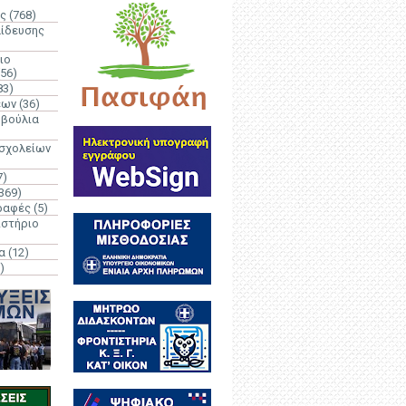
ς
(768)
αίδευσης
ιο
(56)
83)
έων
(36)
μβούλια
 σχολείων
7)
369)
ραφές
(5)
ιστήριο
α
(12)
)