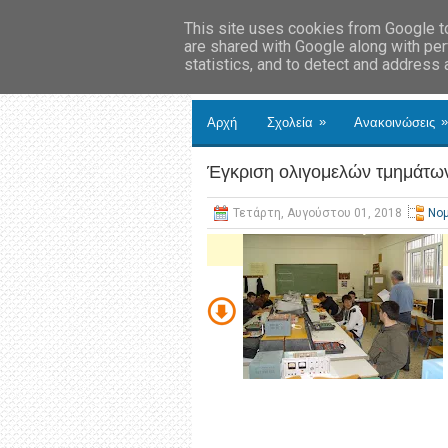
This site uses cookies from Google to 
are shared with Google along with per
statistics, and to detect and address
»
»
Αρχή
Σχολεία
Ανακοινώσεις
Έγκριση ολιγομελών τμημάτω
Τετάρτη, Αυγούστου 01, 2018
Νο