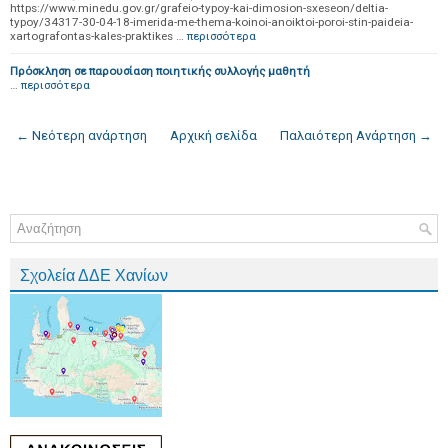
https://www.minedu.gov.gr/grafeio-typoy-kai-dimosion-sxeseon/deltia-
typoy/34317-30-04-18-imerida-me-thema-koinoi-anoiktoi-poroi-stin-paideia-
xartografontas-kales-praktikes …
περισσότερα
Πρόσκληση σε παρουσίαση ποιητικής συλλογής μαθητή
…
περισσότερα
← Νεότερη ανάρτηση
Αρχική σελίδα
Παλαιότερη Ανάρτηση →
Σχολεία ΔΔΕ Χανίων