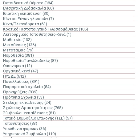
Εκπαιδευτικά Θέματα
(384)
Ενισχυτική Διδασκαλία
(60)
Ιδιωτική Εκπαίδευση
(30)
Κέντρα Ξένων γλωσσών
(7)
Κενά/Πλεονάσματα
(63)
Κρατικό Πιστοποιητικό Γλωσσομάθειας
(105)
Λειτουργικές Τοποθετήσεις-Κενά
(1)
Μαθητεία
(132)
Μεταθέσεις
(136)
Μετατάξεις
(79)
Νομοθεσία
(381)
ΝομοθεσίαΠανελλαδικές
(87)
Οικονομικά
(12)
Οργανικά κενά
(47)
ΠΥΣΔΕ
(612)
Πανελλαδικές
(891)
Πειραματικά σχολεία
(84)
Προκηρύξεις
(839)
Πρότυπα Σχολεία
(53)
Στελέχη εκπαίδευσης
(24)
Σχολικές Δραστηριότητες
(768)
Σύμβουλοι εκπαίδευσης
(81)
Τοπικό Συμβούλιο Επιλογής (ΤΣΕ)
(57)
Τοποθετήσεις
(83)
Υπεύθυνοι φορέων
(36)
Υπηρεσιακά Συμβούλια
(119)