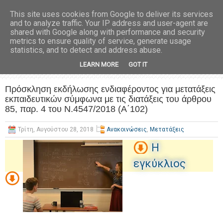
This site uses cookies from Google to deliver its services
and to analyze traffic. Your IP address and user-agent are
shared with Google along with performance and security
metrics to ensure quality of service, generate usage
statistics, and to detect and address abuse.
LEARN MORE
GOT IT
Πρόσκληση εκδήλωσης ενδιαφέροντος για μετατάξεις
εκπαιδευτικών σύμφωνα με τις διατάξεις του άρθρου
85, παρ. 4 του Ν.4547/2018 (Α΄102)
Τρίτη, Αυγούστου 28, 2018
Ανακοινώσεις
,
Μετατάξεις
Η
εγκύκλιος