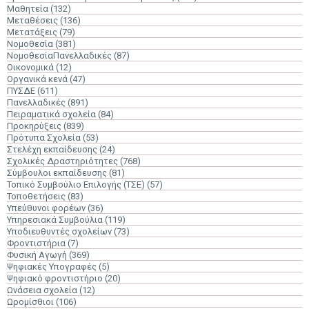
Μαθητεία
(132)
Μεταθέσεις
(136)
Μετατάξεις
(79)
Νομοθεσία
(381)
ΝομοθεσίαΠανελλαδικές
(87)
Οικονομικά
(12)
Οργανικά κενά
(47)
ΠΥΣΔΕ
(611)
Πανελλαδικές
(891)
Πειραματικά σχολεία
(84)
Προκηρύξεις
(839)
Πρότυπα Σχολεία
(53)
Στελέχη εκπαίδευσης
(24)
Σχολικές Δραστηριότητες
(768)
Σύμβουλοι εκπαίδευσης
(81)
Τοπικό Συμβούλιο Επιλογής (ΤΣΕ)
(57)
Τοποθετήσεις
(83)
Υπεύθυνοι φορέων
(36)
Υπηρεσιακά Συμβούλια
(119)
Υποδιευθυντές σχολείων
(73)
Φροντιστήρια
(7)
Φυσική Αγωγή
(369)
Ψηφιακές Υπογραφές
(5)
Ψηφιακό φροντιστήριο
(20)
Ωνάσεια σχολεία
(12)
Ωρομίσθιοι
(106)