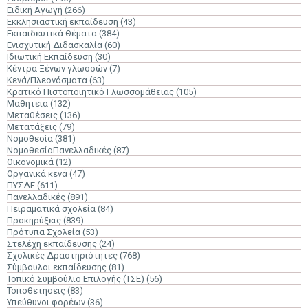
Ειδική Αγωγή
(266)
Εκκλησιαστική εκπαίδευση
(43)
Εκπαιδευτικά Θέματα
(384)
Ενισχυτική Διδασκαλία
(60)
Ιδιωτική Εκπαίδευση
(30)
Κέντρα Ξένων γλωσσών
(7)
Κενά/Πλεονάσματα
(63)
Κρατικό Πιστοποιητικό Γλωσσομάθειας
(105)
Μαθητεία
(132)
Μεταθέσεις
(136)
Μετατάξεις
(79)
Νομοθεσία
(381)
ΝομοθεσίαΠανελλαδικές
(87)
Οικονομικά
(12)
Οργανικά κενά
(47)
ΠΥΣΔΕ
(611)
Πανελλαδικές
(891)
Πειραματικά σχολεία
(84)
Προκηρύξεις
(839)
Πρότυπα Σχολεία
(53)
Στελέχη εκπαίδευσης
(24)
Σχολικές Δραστηριότητες
(768)
Σύμβουλοι εκπαίδευσης
(81)
Τοπικό Συμβούλιο Επιλογής (ΤΣΕ)
(56)
Τοποθετήσεις
(83)
Υπεύθυνοι φορέων
(36)