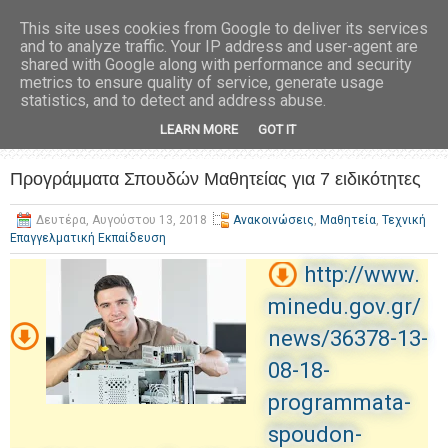
This site uses cookies from Google to deliver its services
and to analyze traffic. Your IP address and user-agent are
shared with Google along with performance and security
metrics to ensure quality of service, generate usage
statistics, and to detect and address abuse.
LEARN MORE
GOT IT
Προγράμματα Σπουδών Μαθητείας για 7 ειδικότητες
Δευτέρα, Αυγούστου 13, 2018
Ανακοινώσεις
,
Μαθητεία
,
Τεχνική
Επαγγελματική Εκπαίδευση
http://www.
minedu.gov.gr/
news/36378-13-
08-18-
programmata-
spoudon-