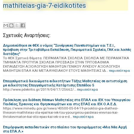
mathiteias-gia-7-eidikotites
Σχετικές Αναρτήσεις:
Δημοσιεύθηκε σε ΦΕΚ ο νόμος “Συνέργειες Πανεπιστημίων και Τ.Ε.Ι.,
πρόσβαση στην Τριτοβάθμια Εκπαίδευση, Πειραματικά Σχολεία, ΓΑΚ και λοιπές
διατάξεις”
To ΦΕΚ Σχετικά θέματα: ΠΕΙΡΑΜΑΤΙΚΑ ΣΧΟΛΕΙΑ ΣΧΟΛΕΙΑ ΜΕ ΠΕΙΡΑΜΑΤΙΚΑ
ΤΜΗΜΑΤΑ ΠΡΟΤΥΠΑ ΣΧΟΛΕΙΑ ΠΡΟΣΒΑΣΗ ΣΤΗΝ ΤΡΙΤΟΒΑΘΜΙΑ
ΕΚΠΑΙΔΕΥΣΗ ΑΞΙΟΛΟΓΗΣΗ ΜΑΘΗΤΩΝ ΓΕΝΙΚΟΥ ΛΥΚΕΙΟΥ ΑΞΙΟΛΟΓΗΣΗ
ΜΑΘΗΤΩΝ ΕΠΑΛ ΚΑΙ ΜΕΤΑΛΥΚΕΙΑΚΟΥ ΕΤΟΥΣ ΜΑΘΗΤΕΙΑΣ ΙΔ…
περισσότερα
Επαγγελματικά δικαιώματα ειδικοτήτων Τάξης Μαθητείας σε αντιστοίχιση
με ειδικότητες Επαγγελματικής Κατάρτισης Επιπέδου 5
http://www.pdekritis.gr/2019/04/17/25662/…
περισσότερα
Πρόσκληση για διάθεση θέσεων Μαθητείας στα ΕΠΑΛ και ΙΕΚ του Υπουργείου
Παιδείας, Έρευνας και Θρησκευμάτων και στις ΕΠΑΣ και ΙΕΚ Ο.Α.Ε.Δ.
https://www.minedu.gov.gr/news/40500-05-04-19-prosklisi-gia-diathesi-
theseon-mathiteias-sta-epal-kai-iek-tou-ypourgeiou-paideias-erevnas-kai-
thriskevmaton-kai-stis-epas-kai-iek-o-a-e-d…
περισσότερα
Επιμόρφωση εκπαιδευτικών στο πλαίσιο του προγράμματος «Μια Νέα Αρχή
στα ΕΠΑ.Λ.»