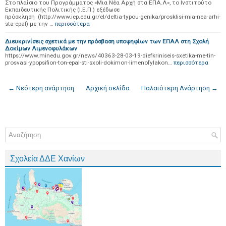
Στο πλαίσιο του Προγράμματος «Μια Νέα Αρχή στα ΕΠΑ.Λ», το Ινστιτούτο
Εκπαιδευτικής Πολιτικής (Ι.Ε.Π.) εξέδωσε
πρόσκληση (http://www.iep.edu.gr/el/deltia-typou-genika/prosklisi-mia-nea-arhi-
sta-epal) με την …
περισσότερα
Διευκρινίσεις σχετικά με την πρόσβαση υποψηφίων των ΕΠΑΛ στη Σχολή
Δοκίμων Λιμενοφυλάκων
https://www.minedu.gov.gr/news/40363-28-03-19-diefkriniseis-sxetika-me-tin-
prosvasi-ypopsifion-ton-epal-sti-sxoli-dokimon-limenofylakon…
περισσότερα
← Νεότερη ανάρτηση
Αρχική σελίδα
Παλαιότερη Ανάρτηση →
Σχολεία ΔΔΕ Χανίων