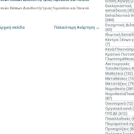
Ειδική Αγωγή
(2
Εκκλησιαστική
ενών θέσεων Διευθυντή/τριας Γυμνασίου και Γενικού
εκπαίδευση
(43
Εκπαιδευτικά 
(384)
Ενισχυτική Διδ
Αρχική σελίδα
Παλαιότερη Ανάρτηση →
(60)
Ιδιωτική Εκπαί
Κέντρα Ξένων 
(7)
Κενά/Πλεονάσμ
Κρατικό Πιστοπ
Γλωσσομάθεια
Λειτουργικές
Τοποθετήσεις-
Μαθητεία
(132)
Μεταθέσεις
(13
Μετατάξεις
(79
Νομοθεσία
(381
ΝομοθεσίαΠανε
(87)
Οικονομικά
(12)
Οργανικά κενά
ΠΥΣΔΕ
(612)
Πανελλαδικές
(
Πειραματικά σχ
Προκηρύξεις
(8
Πρότυπα Σχολε