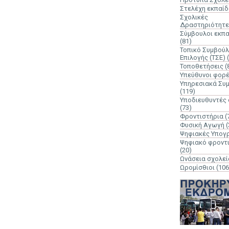
Στελέχη εκπαί
Σχολικές
Δραστηριότητε
Σύμβουλοι εκπ
(81)
Τοπικό Συμβούλ
Επιλογής (ΤΣΕ)
Τοποθετήσεις
(
Υπεύθυνοι φορ
Υπηρεσιακά Συ
(119)
Υποδιευθυντές
(73)
Φροντιστήρια
(
Φυσική Αγωγή
(
Ψηφιακές Υπογ
Ψηφιακό φροντ
(20)
Ωνάσεια σχολεί
Ωρομίσθιοι
(106