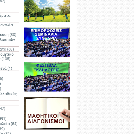
67)
)
Θέματα
ασκαλία
δευση
(30)
γλωσσών
ατα
(63)
οιητικό
ς
(105)
Κενά
(1)
6)
)
)
λλαδικές
(47)
891)
ολεία
(84)
39)
ία
(53)