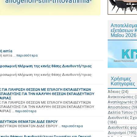
allogenon-stin-tritovathmia-
Αποτελέσμα
εξετάσεων 
Μαΐου 2026
ή εστία
ή εστία …
περισσότερα
προσωρινή πλήρωση της κενής θέσης Διευθυντή/τριας
προσωρινή πλήρωση της κενής θέσης Διευθυντή/τριας
Χρήσιμες
Κατηγορίες
ΓΙΑ ΠΛΗΡΩΣΗ ΘΕΣΕΩΝ ΜΕ ΕΠΙΛΟΓΗ ΕΚΠΑΙΔΕΥΤΙΚΩΝ
Άδειες
(24)
ΠΑΙΔΕΥΣΗΣ ΓΙΑ ΤΗΝ ΚΑΛΥΨΗ ΘΕΣΕΩΝ ΕΚΠΑΙΔΕΥΤΙΚΟΥ
Ανακοινώσεις
(
ΑΙΡΙΑΣ
Αναπληρωτές
(
ΓΙΑ ΠΛΗΡΩΣΗ ΘΕΣΕΩΝ ΜΕ ΕΠΙΛΟΓΗ ΕΚΠΑΙΔΕΥΤΙΚΩΝ
ΠΑΙΔΕΥΣΗΣ ΓΙΑ ΤΗΝ ΚΑΛΥΨΗ ΘΕΣΕΩΝ ΕΚΠΑΙΔΕΥΤΙΚΟΥ
Αποσπάσεις
(59
ΑΙΡΙΑΣ …
περισσότερα
Δελτία Τύπου
(
Διευθυντές Σχ
ΔΕΥΤΙΚΩΝ ΘΕΜΑΤΩΝ ΔΙΔΕ ΕΒΡΟΥ
(184)
ΔΕΥΤΙΚΩΝ ΘΕΜΑΤΩΝ ΔΙΔΕ ΕΒΡΟΥ …
περισσότερα
Διευθυντές φο
Διορισμοί
(195)
ενών θέσεων Διευθυντή/τριας Γυμνασίου και Γενικού