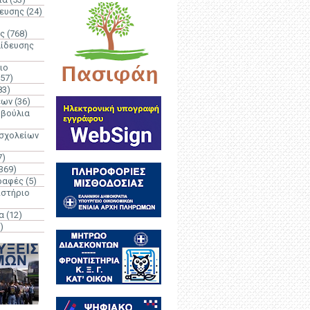
δευσης
(24)
ς
(768)
αίδευσης
ιο
(57)
83)
έων
(36)
μβούλια
 σχολείων
7)
369)
ραφές
(5)
ιστήριο
α
(12)
)