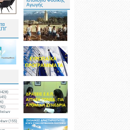
Ιστολόγιο Φυσικής
Αγωγής
τα
ΚΠΓ
3428)
645)
6)
192)
ολείων
ρέων
(155)