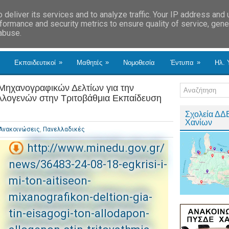
deliver its services and to analyze traffic. Your IP address and
formance and security metrics to ensure quality of service, gen
 abuse.
»
»
»
Εκπαιδευτικοί
Μαθητές
Νομοθεσία
Έντυπα
Ηλ. 
 Μηχανογραφικών Δελτίων για την
λογενών στην Τριτοβάθμια Εκπαίδευση
Σχολεία ΔΔ
Χανίων
Ανακοινώσεις
,
Πανελλαδικές
http://www.minedu.gov.gr/
news/36483-24-08-18-egkrisi-i-
mi-ton-aitiseon-
mixanografikon-deltion-gia-
tin-eisagogi-ton-allodapon-