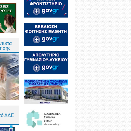
Έντυπα
τησης
πό ΔΔΕ