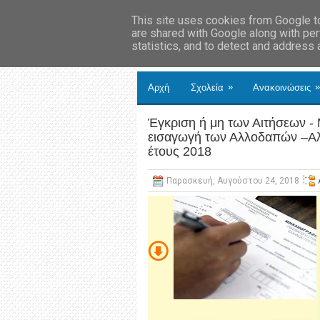
This site uses cookies from Google to 
are shared with Google along with per
statistics, and to detect and address
»
»
Αρχή
Σχολεία
Ανακοινώσεις
Έγκριση ή μη των Αιτήσεων -
εισαγωγή των Αλλοδαπών –Αλ
έτους 2018
Παρασκευή, Αυγούστου 24, 2018