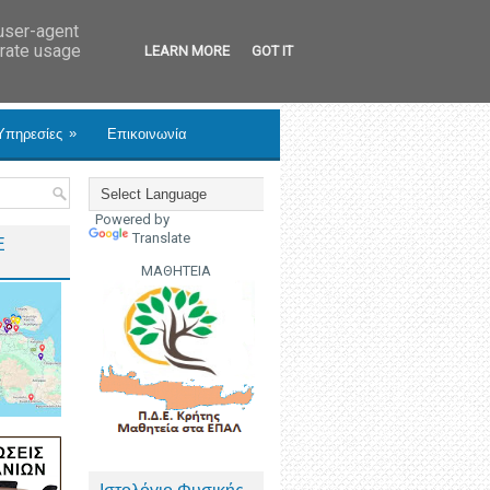
 user-agent
erate usage
LEARN MORE
GOT IT
»
Υπηρεσίες
Επικοινωνία
Powered by
Translate
Ε
ΜΑΘΗΤΕΙΑ