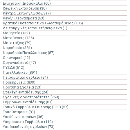
Ενισχυτική Διδασκαλία
(60)
Ιδιωτική Εκπαίδευση
(30)
Κέντρα Ξένων γλωσσών
(7)
Κενά/Πλεονάσματα
(63)
Κρατικό Πιστοποιητικό Γλωσσομάθειας
(105)
Λειτουργικές Τοποθετήσεις-Κενά
(1)
Μαθητεία
(132)
Μεταθέσεις
(136)
Μετατάξεις
(79)
Νομοθεσία
(381)
ΝομοθεσίαΠανελλαδικές
(87)
Οικονομικά
(12)
Οργανικά κενά
(47)
ΠΥΣΔΕ
(612)
Πανελλαδικές
(891)
Πειραματικά σχολεία
(84)
Προκηρύξεις
(839)
Πρότυπα Σχολεία
(53)
Στελέχη εκπαίδευσης
(24)
Σχολικές Δραστηριότητες
(768)
Σύμβουλοι εκπαίδευσης
(81)
Τοπικό Συμβούλιο Επιλογής (ΤΣΕ)
(57)
Τοποθετήσεις
(83)
Υπεύθυνοι φορέων
(36)
Υπηρεσιακά Συμβούλια
(119)
Υποδιευθυντές σχολείων
(73)