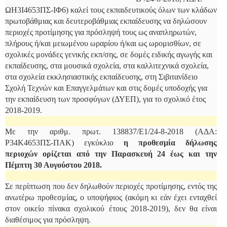
ΩΗ3Ι4653ΠΣ-ΙΦ6) καλεί τους εκπαιδευτικούς όλων των κλάδων
πρωτοβάθμιας και δευτεροβάθμιας εκπαίδευσης να δηλώσουν
περιοχές προτίμησης για πρόσληψή τους ως αναπληρωτών,
πλήρους ή/και μειωμένου ωραρίου ή/και ως ωρομισθίων, σε
σχολικές μονάδες γενικής εκπ/σης, σε δομές ειδικής αγωγής και
εκπαίδευσης, στα μουσικά σχολεία, στα καλλιτεχνικά σχολεία,
στα σχολεία εκκλησιαστικής εκπαίδευσης, στη Σιβιτανίδειο
Σχολή Τεχνών και Επαγγελμάτων και στις δομές υποδοχής για
την εκπαίδευση των προσφύγων (ΔΥΕΠ), για το σχολικό έτος
2018-2019.
Με την αριθμ. πρωτ. 138837/Ε1/24-8-2018 (ΑΔΑ:
Ρ34Κ4653ΠΣ-ΠΑΚ) εγκύκλιο
η προθεσμία δήλωσης
περιοχών ορίζεται από την Παρασκευή 24 έως και την
Πέμπτη 30 Αυγούστου 2018.
Σε περίπτωση που δεν δηλωθούν περιοχές προτίμησης, εντός της
ανωτέρω προθεσμίας, ο υποψήφιος (ακόμη κι εάν έχει ενταχθεί
στον οικείο πίνακα σχολικού έτους 2018-2019), δεν θα είναι
διαθέσιμος για πρόσληψη.