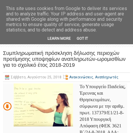
This site uses cookies from Google to deliver its services
and to analyze traffic. Your IP address and user-agent are
shared with Google along with performance and security
metrics to ensure quality of service, generate usage
statistics, and to detect and address abuse.
LEARN MORE
GOT IT
Συμπληρωματική πρόσκληση δήλωσης περιοχών
προτίμησης υποψηφίων αναπληρωτών-ωρομισθίων
για το σχολικό έτος 2018-2019
Σάββατο, Αυγούστου 25, 2018
Ανακοινώσεις
,
Αναπληρωτές
Το Υπουργείο Παιδείας,
Έρευνας και
Θρησκευμάτων,
σύμφωνα με την αριθμ.
πρωτ. 137379/Ε1/21-8-
2018 Υπουργική
Απόφαση (ΦΕΚ 3621
Β΄/24-8-2018, ΑΔΑ: