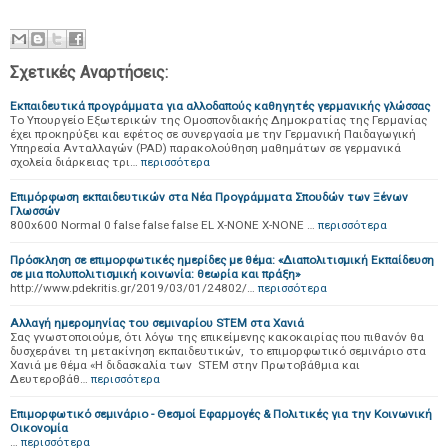
Σχετικές Αναρτήσεις:
Εκπαιδευτικά προγράμματα για αλλοδαπούς καθηγητές γερμανικής γλώσσας
Tο Υπουργείο Εξωτερικών της Ομοσπονδιακής Δημοκρατίας της Γερμανίας
έχει προκηρύξει και εφέτος σε συνεργασία με την Γερμανική Παιδαγωγική
Υπηρεσία Ανταλλαγών (PAD) παρακολούθηση μαθημάτων σε γερμανικά
σχολεία διάρκειας τρι…
περισσότερα
Επιμόρφωση εκπαιδευτικών στα Νέα Προγράμματα Σπουδών των Ξένων
Γλωσσών
800x600 Normal 0 false false false EL X-NONE X-NONE …
περισσότερα
Πρόσκληση σε επιμορφωτικές ημερίδες με θέμα: «Διαπολιτισμική Εκπαίδευση
σε μια πολυπολιτισμική κοινωνία: θεωρία και πράξη»
http://www.pdekritis.gr/2019/03/01/24802/…
περισσότερα
Αλλαγή ημερομηνίας του σεμιναρίου STEM στα Χανιά
Σας γνωστοποιούμε, ότι λόγω της επικείμενης κακοκαιρίας που πιθανόν θα
δυσχεράνει τη μετακίνηση εκπαιδευτικών, το επιμορφωτικό σεμινάριο στα
Χανιά με θέμα «Η διδασκαλία των STEM στην Πρωτοβάθμια και
Δευτεροβάθ…
περισσότερα
Επιμορφωτικό σεμινάριο - Θεσμοί Εφαρμογές & Πολιτικές για την Κοινωνική
Οικονομία
…
περισσότερα