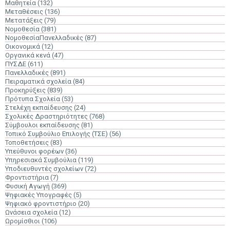
Μαθητεία
(132)
Μεταθέσεις
(136)
Μετατάξεις
(79)
Νομοθεσία
(381)
ΝομοθεσίαΠανελλαδικές
(87)
Οικονομικά
(12)
Οργανικά κενά
(47)
ΠΥΣΔΕ
(611)
Πανελλαδικές
(891)
Πειραματικά σχολεία
(84)
Προκηρύξεις
(839)
Πρότυπα Σχολεία
(53)
Στελέχη εκπαίδευσης
(24)
Σχολικές Δραστηριότητες
(768)
Σύμβουλοι εκπαίδευσης
(81)
Τοπικό Συμβούλιο Επιλογής (ΤΣΕ)
(56)
Τοποθετήσεις
(83)
Υπεύθυνοι φορέων
(36)
Υπηρεσιακά Συμβούλια
(119)
Υποδιευθυντές σχολείων
(72)
Φροντιστήρια
(7)
Φυσική Αγωγή
(369)
Ψηφιακές Υπογραφές
(5)
Ψηφιακό φροντιστήριο
(20)
Ωνάσεια σχολεία
(12)
Ωρομίσθιοι
(106)