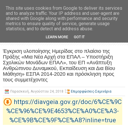
This site uses cookies from Google to deliver its services
and to analyze traffic. Your IP address and user-agent are
shared with Google along with performance and security
metrics to ensure quality of service, generate usage
statistics, and to detect and address abuse.
LEARN MORE
GOT IT
Έγκριση υλοποίησης Ημερίδας στο πλαίσιο της
Πράξης «Μια Νέα Αρχή στα ΕΠΑΛ – Υποστήριξη
Σχολικών Μονάδων ΕΠΑΛ», του ΕΠ «Ανάπτυξη
Ανθρώπινου Δυναμικού, Εκπαίδευση και Δια Βίου
Μάθηση» ΕΣΠΑ 2014-2020 και πρόσκληση προς
τους συμμετέχοντες
Παρασκευή, Αυγούστου 24, 2018
Επιμορφώσεις-Σεμινάρια
https://diavgeia.gov.gr/doc/6%CE%9C
%CE%96%CE%9E4653%CE%A0%CE%A3-
%CE%9B%CE%9F%CE%A8?inline=true