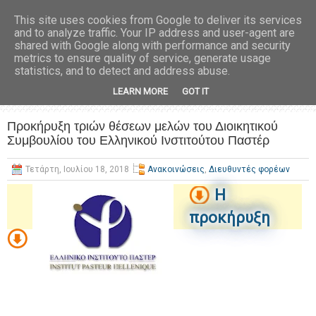
This site uses cookies from Google to deliver its services
and to analyze traffic. Your IP address and user-agent are
shared with Google along with performance and security
metrics to ensure quality of service, generate usage
statistics, and to detect and address abuse.
LEARN MORE
GOT IT
Προκήρυξη τριών θέσεων μελών του Διοικητικού
Συμβουλίου του Ελληνικού Ινστιτούτου Παστέρ
Τετάρτη, Ιουλίου 18, 2018
Ανακοινώσεις
,
Διευθυντές φορέων
Η
προκήρυξη