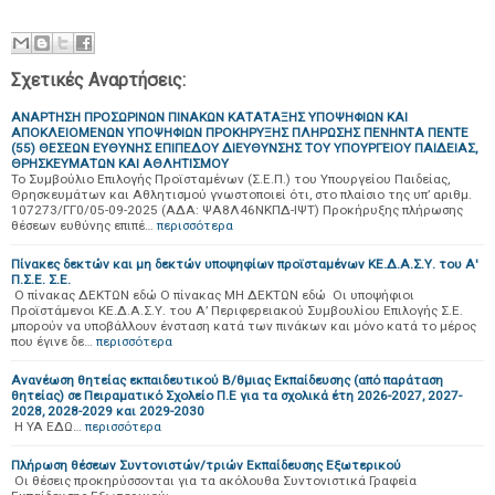
Σχετικές Αναρτήσεις:
ΑΝΑΡΤΗΣΗ ΠΡΟΣΩΡΙΝΩΝ ΠΙΝΑΚΩΝ ΚΑΤΑΤΑΞΗΣ ΥΠΟΨΗΦΙΩΝ ΚΑΙ
ΑΠΟΚΛΕΙΟΜΕΝΩΝ ΥΠΟΨΗΦΙΩΝ ΠΡΟΚΗΡΥΞΗΣ ΠΛΗΡΩΣΗΣ ΠΕΝΗΝΤΑ ΠΕΝΤΕ
(55) ΘΕΣΕΩΝ ΕΥΘΥΝΗΣ ΕΠΙΠΕΔΟΥ ΔΙΕΥΘΥΝΣΗΣ ΤΟΥ ΥΠΟΥΡΓΕΙΟΥ ΠΑΙΔΕΙΑΣ,
ΘΡΗΣΚΕΥΜΑΤΩΝ ΚΑΙ ΑΘΛΗΤΙΣΜΟΥ
Το Συμβούλιο Επιλογής Προϊσταμένων (Σ.Ε.Π.) του Υπουργείου Παιδείας,
Θρησκευμάτων και Αθλητισμού γνωστοποιεί ότι, στο πλαίσιο της υπ’ αριθμ.
107273/ΓΓ0/05-09-2025 (ΑΔΑ: ΨΑ8Λ46ΝΚΠΔ-ΙΨΤ) Προκήρυξης πλήρωσης
θέσεων ευθύνης επιπέ…
περισσότερα
Πίνακες δεκτών και μη δεκτών υποψηφίων προϊσταμένων ΚΕ.Δ.Α.Σ.Υ. του Α'
Π.Σ.Ε. Σ.Ε.
Ο πίνακας ΔΕΚΤΩΝ εδώ Ο πίνακας ΜΗ ΔΕΚΤΩΝ εδώ Οι υποψήφιοι
Προϊστάμενοι ΚΕ.Δ.Α.Σ.Υ. του Α’ Περιφερειακού Συμβουλίου Επιλογής Σ.Ε.
μπορούν να υποβάλλουν ένσταση κατά των πινάκων και μόνο κατά το μέρος
που έγινε δε…
περισσότερα
Ανανέωση θητείας εκπαιδευτικού Β/θμιας Εκπαίδευσης (από παράταση
θητείας) σε Πειραματικό Σχολείο Π.Ε για τα σχολικά έτη 2026-2027, 2027-
2028, 2028-2029 και 2029-2030
Η ΥΑ ΕΔΩ…
περισσότερα
Πλήρωση θέσεων Συντονιστών/τριών Εκπαίδευσης Εξωτερικού
Οι θέσεις προκηρύσσονται για τα ακόλουθα Συντονιστικά Γραφεία