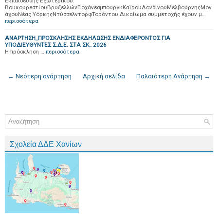
Εκπαίδευσης Εξωτερικού:
ΒουκουρεστίουΒρυξελλώνΓιοχάνεσμπουργκΚαΐρουΛονδίνουΜελβούρνηςΜον
άχουΝέας ΥόρκηςΝτύσσελντορφΤορόντου Δικαίωμα συμμετοχής έχουν μ…
περισσότερα
ΑΝΑΡΤΗΣΗ_ΠΡΟΣΚΛΗΣΗΣ ΕΚΔΗΛΩΣΗΣ ΕΝΔΙΑΦΕΡΟΝΤΟΣ ΓΙΑ
ΥΠΟΔΙΕΥΘΥΝΤΕΣ Σ.Δ.Ε. ΣΤΑ ΣΚ_ 2026
Η πρόσκληση …
περισσότερα
← Νεότερη ανάρτηση
Αρχική σελίδα
Παλαιότερη Ανάρτηση →
Σχολεία ΔΔΕ Χανίων