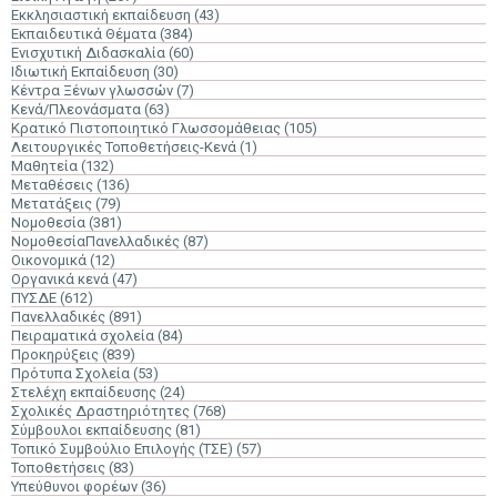
Εκκλησιαστική εκπαίδευση
(43)
Εκπαιδευτικά Θέματα
(384)
Ενισχυτική Διδασκαλία
(60)
Ιδιωτική Εκπαίδευση
(30)
Κέντρα Ξένων γλωσσών
(7)
Κενά/Πλεονάσματα
(63)
Κρατικό Πιστοποιητικό Γλωσσομάθειας
(105)
Λειτουργικές Τοποθετήσεις-Κενά
(1)
Μαθητεία
(132)
Μεταθέσεις
(136)
Μετατάξεις
(79)
Νομοθεσία
(381)
ΝομοθεσίαΠανελλαδικές
(87)
Οικονομικά
(12)
Οργανικά κενά
(47)
ΠΥΣΔΕ
(612)
Πανελλαδικές
(891)
Πειραματικά σχολεία
(84)
Προκηρύξεις
(839)
Πρότυπα Σχολεία
(53)
Στελέχη εκπαίδευσης
(24)
Σχολικές Δραστηριότητες
(768)
Σύμβουλοι εκπαίδευσης
(81)
Τοπικό Συμβούλιο Επιλογής (ΤΣΕ)
(57)
Τοποθετήσεις
(83)
Υπεύθυνοι φορέων
(36)