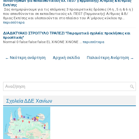
συναντήσεων για εκπαιδευτικούς κλ. ΠΕ07 (Γερμανικής) Α/θμιας & Β/θμιας
Εκπ/σης
Σας ενημερώνουμε για τις επόμενες 3 προαιρετικές δράσεις (4 η , 5 η & 6 η )
που απευθύνονται σε εκπαιδευτικούς κλ. ΠΕ07 (Γερμανικής) Α/θμιας & Β/
θμιας Εκπ/σης και υλοποιούνται στο πλαίσιο του Α’ μέρους κύκλου πρ…
περισσότερα
ΔΙΑΔΙΚΤΥΑΚΟ ΣΤΡΟΓΓΥΛΟ ΤΡΑΠΕΖΙ "Πειραματικά σχολεία: προκλήσεις και
προοπτικές"
Normal 0 false false false EL X-NONE X-NONE …
περισσότερα
← Νεότερη ανάρτηση
Αρχική σελίδα
Παλαιότερη Ανάρτηση →
Σχολεία ΔΔΕ Χανίων