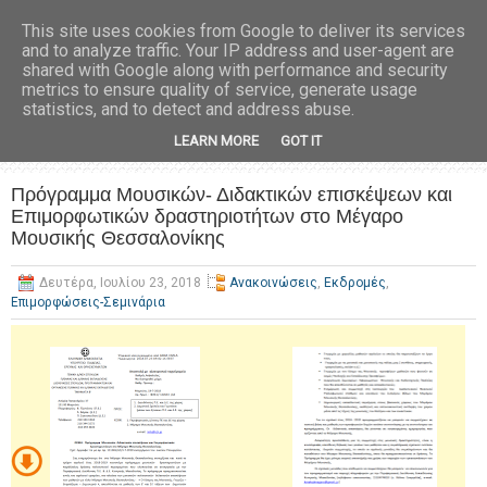
This site uses cookies from Google to deliver its services
and to analyze traffic. Your IP address and user-agent are
shared with Google along with performance and security
metrics to ensure quality of service, generate usage
statistics, and to detect and address abuse.
LEARN MORE
GOT IT
Πρόγραμμα Μουσικών- Διδακτικών επισκέψεων και
Επιμορφωτικών δραστηριοτήτων στο Μέγαρο
Μουσικής Θεσσαλονίκης
Δευτέρα, Ιουλίου 23, 2018
Ανακοινώσεις
,
Εκδρομές
,
Επιμορφώσεις-Σεμινάρια