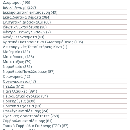
Διορισμοί
(195)
Ειδική Αγωγή
(267)
Εκκλησιαστική εκπαίδευση
(43)
Εκπαιδευτικά Θέματα
(384)
Ενισχυτική Διδασκαλία
(60)
Ιδιωτική Εκπαίδευση
(30)
Κέντρα Ξένων γλωσσών
(7)
Κενά/Πλεονάσματα
(63)
Κρατικό Πιστοποιητικό Γλωσσομάθειας
(105)
Λειτουργικές Τοποθετήσεις-Κενά
(1)
Μαθητεία
(132)
Μεταθέσεις
(136)
Μετατάξεις
(79)
Νομοθεσία
(381)
ΝομοθεσίαΠανελλαδικές
(87)
Οικονομικά
(12)
Οργανικά κενά
(47)
ΠΥΣΔΕ
(612)
Πανελλαδικές
(891)
Πειραματικά σχολεία
(84)
Προκηρύξεις
(839)
Πρότυπα Σχολεία
(53)
Στελέχη εκπαίδευσης
(24)
Σχολικές Δραστηριότητες
(768)
Σύμβουλοι εκπαίδευσης
(81)
Τοπικό Συμβούλιο Επιλογής (ΤΣΕ)
(57)