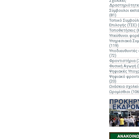
Σχολικές
Δραστηριότητε
Σύμβουλοι εκπ
(81)
Τοπικό Συμβούλ
Επιλογής (ΤΣΕ)
Τοποθετήσεις
(
Υπεύθυνοι φορ
Υπηρεσιακά Συ
(119)
Υποδιευθυντές
(72)
Φροντιστήρια
(
Φυσική Αγωγή
(
Ψηφιακές Υπογ
Ψηφιακό φροντ
(20)
Ωνάσεια σχολεί
Ωρομίσθιοι
(106