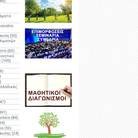
66)
)
Θέματα
ασκαλία
δευση
(30)
γλωσσών
ατα
(63)
οιητικό
ς
(105)
6)
)
)
λλαδικές
(47)
891)
ολεία
(84)
39)
ία
(53)
δευσης
(24)