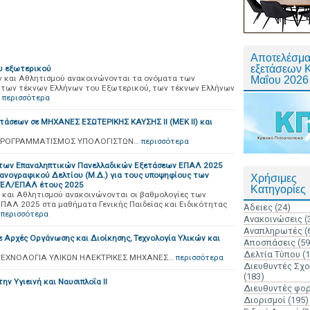
Αποτελέσμα
εξετάσεων 
υ εξωτερικού
ν και Αθλητισμού ανακοινώνονται τα ονόματα των
Μαΐου 2026
η των τέκνων Ελλήνων του Εξωτερικού, των τέκνων Ελλήνων
περισσότερα
τάσεων σε ΜΗΧΑΝΕΣ ΕΣΩΤΕΡΙΚΗΣ ΚΑΥΣΗΣ ΙΙ (ΜΕΚ ΙΙ) και
Ι) ΠΡΟΓΡΑΜΜΑΤΙΣΜΟΣ ΥΠΟΛΟΓΙΣΤΩΝ…
περισσότερα
των Επαναληπτικών Πανελλαδικών Εξετάσεων ΕΠΑΛ 2025
ανογραφικού Δελτίου (Μ.Δ.) για τους υποψηφίους των
Χρήσιμες
ΓΕΛ/ΕΠΑΛ έτους 2025
Κατηγορίες
 και Αθλητισμού ανακοινώνονται οι βαθμολογίες των
ΠΑΛ 2025 στα μαθήματα Γενικής Παιδείας και Ειδικότητας
Άδειες
(24)
περισσότερα
Ανακοινώσεις
(
Αναπληρωτές
(
 Αρχές Οργάνωσης και Διοίκησης, Τεχνολογία Υλικών και
Αποσπάσεις
(59
Δελτία Τύπου
(
 ΤΕΧΝΟΛΟΓΙΑ ΥΛΙΚΩΝ ΗΛΕΚΤΡΙΚΕΣ ΜΗΧΑΝΕΣ…
περισσότερα
Διευθυντές Σχ
(183)
ν Υγιεινή και Ναυσιπλοΐα ΙΙ
Διευθυντές φο
Διορισμοί
(195)