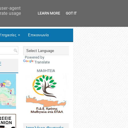
 user-agent
erate usage
LEARN MORE
GOT IT
»
Υπηρεσίες
Επικοινωνία
Powered by
Translate
Ε
ΜΑΘΗΤΕΙΑ