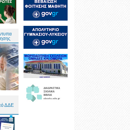
Έντυπα
τησης
πό ΔΔΕ