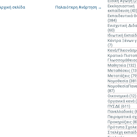
Ειδική Αγωγή
(2
Εκκλησιαστική
Αρχική σελίδα
Παλαιότερη Ανάρτηση →
εκπαίδευση
(43
Εκπαιδευτικά 
(384)
Ενισχυτική Διδ
(60)
Ιδιωτική Εκπαί
Κέντρα Ξένων 
(7)
Κενά/Πλεονάσμ
Κρατικό Πιστοπ
Γλωσσομάθεια
Μαθητεία
(132)
Μεταθέσεις
(13
Μετατάξεις
(79
Νομοθεσία
(381
ΝομοθεσίαΠανε
(87)
Οικονομικά
(12)
Οργανικά κενά
ΠΥΣΔΕ
(611)
Πανελλαδικές
(
Πειραματικά σχ
Προκηρύξεις
(8
Πρότυπα Σχολε
Στελέχη εκπαί