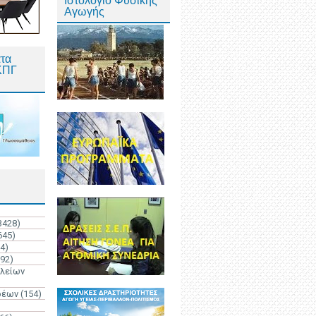
Ιστολόγιο Φυσικής
Αγωγής
τα
ΚΠΓ
3428)
645)
4)
192)
ολείων
ρέων
(154)