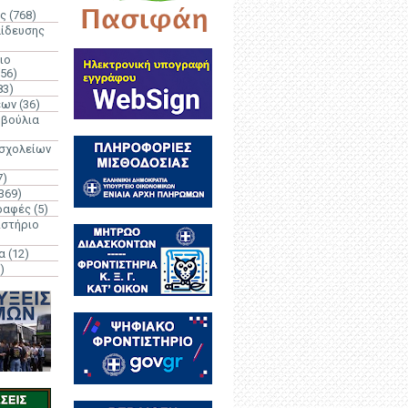
ς
(768)
αίδευσης
ιο
(56)
83)
έων
(36)
μβούλια
 σχολείων
7)
369)
ραφές
(5)
ιστήριο
α
(12)
)