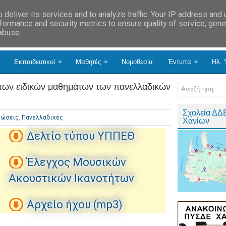
deliver its services and to analyze traffic. Your IP address and
formance and security metrics to ensure quality of service, gen
 abuse.
»
»
»
Εκπαιδευτικοί
Μαθητές
Νομοθεσία
Έντυπα
Ηλ. 
 των ειδικών μαθημάτων των πανελλαδικών
Σχολεία ΔΔ
νώσεις
,
Πανελλαδικές
Χανίων
Δελτίο τύπου ΥΠΠΕΘ
Έλεγχος Μουσικών
Ακουστικών Ικανοτήτων
Αρχείο ήχου (mp3)