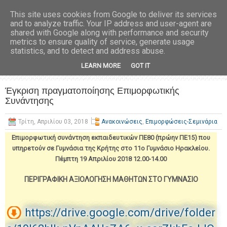
This site uses cookies from Google to deliver its services
and to analyze traffic. Your IP address and user-agent are
shared with Google along with performance and security
metrics to ensure quality of service, generate usage
statistics, and to detect and address abuse.
LEARN MORE
GOT IT
Έγκριση πραγματοποίησης Επιμορφωτικής
Συνάντησης
Τρίτη, Απριλίου 03, 2018
Ανακοινώσεις
,
Επιμορφώσεις-Σεμινάρια
Επιμορφωτική συνάντηση εκπαιδευτικών ΠΕ80 (πρώην ΠΕ15) που
υπηρετούν σε Γυμνάσια της Κρήτης στο 11ο Γυμνάσιο Ηρακλείου.
Πέμπτη 19 Απριλίου 2018 12.00-14.00
ΠΕΡΙΓΡΑΦΙΚΗ ΑΞΙΟΛΟΓΗΣΗ ΜΑΘΗΤΩΝ ΣΤΟ ΓΥΜΝΑΣΙΟ
https://drive.google.com/drive/folder