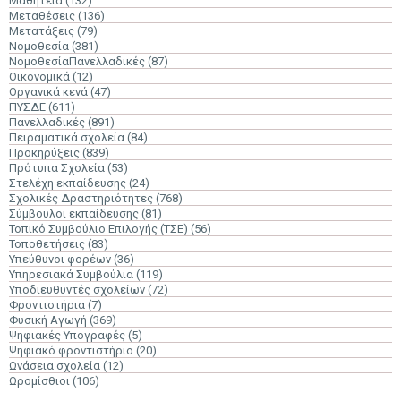
Μαθητεία
(132)
Μεταθέσεις
(136)
Μετατάξεις
(79)
Νομοθεσία
(381)
ΝομοθεσίαΠανελλαδικές
(87)
Οικονομικά
(12)
Οργανικά κενά
(47)
ΠΥΣΔΕ
(611)
Πανελλαδικές
(891)
Πειραματικά σχολεία
(84)
Προκηρύξεις
(839)
Πρότυπα Σχολεία
(53)
Στελέχη εκπαίδευσης
(24)
Σχολικές Δραστηριότητες
(768)
Σύμβουλοι εκπαίδευσης
(81)
Τοπικό Συμβούλιο Επιλογής (ΤΣΕ)
(56)
Τοποθετήσεις
(83)
Υπεύθυνοι φορέων
(36)
Υπηρεσιακά Συμβούλια
(119)
Υποδιευθυντές σχολείων
(72)
Φροντιστήρια
(7)
Φυσική Αγωγή
(369)
Ψηφιακές Υπογραφές
(5)
Ψηφιακό φροντιστήριο
(20)
Ωνάσεια σχολεία
(12)
Ωρομίσθιοι
(106)