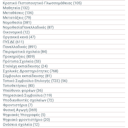
Κρατικό Πιστοποιητικό Γλωσσομάθειας
(105)
Μαθητεία
(132)
Μεταθέσεις
(136)
Μετατάξεις
(79)
Νομοθεσία
(381)
ΝομοθεσίαΠανελλαδικές
(87)
Οικονομικά
(12)
Οργανικά κενά
(47)
ΠΥΣΔΕ
(611)
Πανελλαδικές
(891)
Πειραματικά σχολεία
(84)
Προκηρύξεις
(839)
Πρότυπα Σχολεία
(53)
Στελέχη εκπαίδευσης
(24)
Σχολικές Δραστηριότητες
(768)
Σύμβουλοι εκπαίδευσης
(81)
Τοπικό Συμβούλιο Επιλογής (ΤΣΕ)
(56)
Τοποθετήσεις
(83)
Υπεύθυνοι φορέων
(36)
Υπηρεσιακά Συμβούλια
(119)
Υποδιευθυντές σχολείων
(72)
Φροντιστήρια
(7)
Φυσική Αγωγή
(369)
Ψηφιακές Υπογραφές
(5)
Ψηφιακό φροντιστήριο
(20)
Ωνάσεια σχολεία
(12)