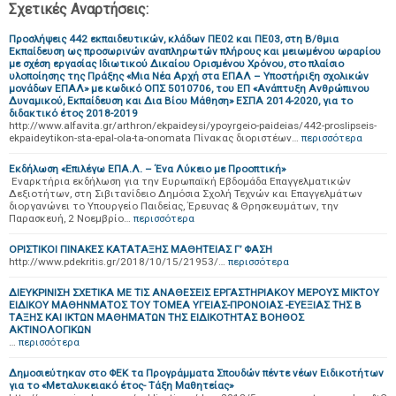
Σχετικές Αναρτήσεις:
Προσλήψεις 442 εκπαιδευτικών, κλάδων ΠΕ02 και ΠΕ03, στη Β/θμια
Εκπαίδευση ως προσωρινών αναπληρωτών πλήρους και μειωμένου ωραρίου
με σχέση εργασίας Ιδιωτικού Δικαίου Ορισμένου Χρόνου, στο πλαίσιο
υλοποίησης της Πράξης «Μια Νέα Αρχή στα ΕΠΑΛ – Υποστήριξη σχολικών
μονάδων ΕΠΑΛ» με κωδικό ΟΠΣ 5010706, του ΕΠ «Ανάπτυξη Ανθρώπινου
Δυναμικού, Εκπαίδευση και Δια Βίου Μάθηση» ΕΣΠΑ 2014-2020, για το
διδακτικό έτος 2018-2019
http://www.alfavita.gr/arthron/ekpaideysi/ypoyrgeio-paideias/442-proslipseis-
ekpaideytikon-sta-epal-ola-ta-onomata Πίνακας διοριστέων…
περισσότερα
Εκδήλωση «Επιλέγω ΕΠΑ.Λ. – Ένα Λύκειο με Προοπτική»
Εναρκτήρια εκδήλωση για την Ευρωπαϊκή Εβδομάδα Επαγγελματικών
Δεξιοτήτων, στη Σιβιτανίδειο Δημόσια Σχολή Τεχνών και Επαγγελμάτων
διοργανώνει το Υπουργείο Παιδείας, Έρευνας & Θρησκευμάτων, την
Παρασκευή, 2 Νοεμβρίο…
περισσότερα
ΟΡΙΣΤΙΚΟΙ ΠΙΝΑΚΕΣ ΚΑΤΑΤΑΞΗΣ ΜΑΘΗΤΕΙΑΣ Γ’ ΦΑΣΗ
http://www.pdekritis.gr/2018/10/15/21953/…
περισσότερα
ΔΙΕΥΚΡΙΝΙΣΗ ΣΧΕΤΙΚΑ ΜΕ ΤΙΣ ΑΝΑΘΕΣΕΙΣ ΕΡΓΑΣΤΗΡΙΑΚΟΥ ΜΕΡΟΥΣ ΜΙΚΤΟΥ
ΕΙΔΙΚΟΥ ΜΑΘΗΝΜΑΤΟΣ ΤΟΥ ΤΟΜΕΑ ΥΓΕΙΑΣ-ΠΡΟΝΟΙΑΣ -ΕΥΕΞΙΑΣ ΤΗΣ Β
ΤΑΞΗΣ ΚΑΙ ΙΚΤΩΝ ΜΑΘΗΜΑΤΩΝ ΤΗΣ ΕΙΔΙΚΟΤΗΤΑΣ ΒΟΗΘΟΣ
ΑΚΤΙΝΟΛΟΓΙΚΩΝ
…
περισσότερα
Δημοσιεύτηκαν στο ΦΕΚ τα Προγράμματα Σπουδών πέντε νέων Ειδικοτήτων
για το «Μεταλυκειακό έτος- Τάξη Μαθητείας»