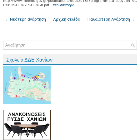
http://www.minedu.gov.gr/publications/docs2018/5programmata_spoydon_%C
E%BC%CE%B1%CE%B8.pdf…
περισσότερα
← Νεότερη ανάρτηση
Αρχική σελίδα
Παλαιότερη Ανάρτηση →
Σχολεία ΔΔΕ Χανίων