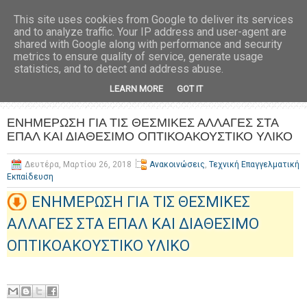
This site uses cookies from Google to deliver its services
and to analyze traffic. Your IP address and user-agent are
shared with Google along with performance and security
metrics to ensure quality of service, generate usage
statistics, and to detect and address abuse.
LEARN MORE
GOT IT
ΕΝΗΜΕΡΩΣΗ ΓΙΑ ΤΙΣ ΘΕΣΜΙΚΕΣ ΑΛΛΑΓΕΣ ΣΤΑ
ΕΠΑΛ ΚΑΙ ΔΙΑΘΕΣΙΜΟ ΟΠΤΙΚΟΑΚΟΥΣΤΙΚΟ ΥΛΙΚΟ
Δευτέρα, Μαρτίου 26, 2018
Ανακοινώσεις
,
Τεχνική Επαγγελματική
Εκπαίδευση
ΕΝΗΜΕΡΩΣΗ ΓΙΑ ΤΙΣ ΘΕΣΜΙΚΕΣ
ΑΛΛΑΓΕΣ ΣΤΑ ΕΠΑΛ ΚΑΙ ΔΙΑΘΕΣΙΜΟ
ΟΠΤΙΚΟΑΚΟΥΣΤΙΚΟ ΥΛΙΚΟ