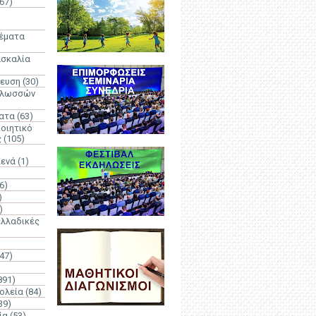
67)
)
Θέματα
ασκαλία
δευση
(30)
γλωσσών
ατα
(63)
οιητικό
ς
(105)
Κενά
(1)
6)
)
)
λλαδικές
(47)
891)
ολεία
(84)
39)
ία
(53)