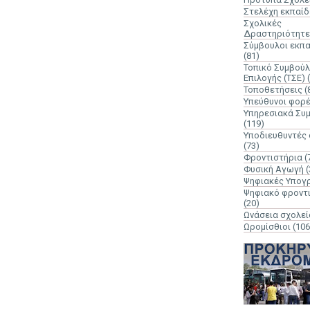
Στελέχη εκπαί
Σχολικές
Δραστηριότητε
Σύμβουλοι εκπ
(81)
Τοπικό Συμβούλ
Επιλογής (ΤΣΕ)
Τοποθετήσεις
(
Υπεύθυνοι φορ
Υπηρεσιακά Συ
(119)
Υποδιευθυντές
(73)
Φροντιστήρια
(
Φυσική Αγωγή
(
Ψηφιακές Υπογ
Ψηφιακό φροντ
(20)
Ωνάσεια σχολεί
Ωρομίσθιοι
(106