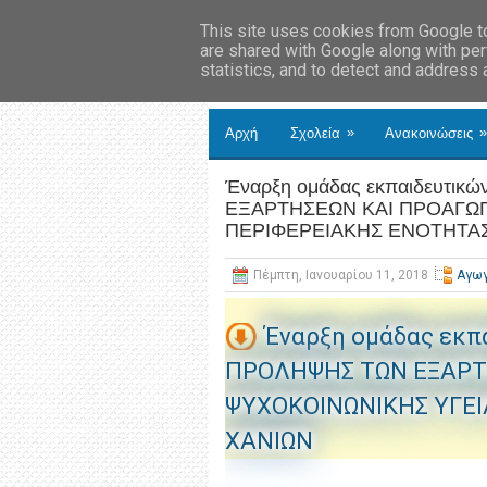
This site uses cookies from Google to 
are shared with Google along with per
statistics, and to detect and address
»
»
Αρχή
Σχολεία
Ανακοινώσεις
Έναρξη ομάδας εκπαιδευτι
ΕΞΑΡΤΗΣΕΩΝ ΚΑΙ ΠΡΟΑΓΩΓ
ΠΕΡΙΦΕΡΕΙΑΚΗΣ ΕΝΟΤΗΤΑ
Πέμπτη, Ιανουαρίου 11, 2018
Αγωγ
Έναρξη ομάδας εκπ
ΠΡΟΛΗΨΗΣ ΤΩΝ ΕΞΑΡΤ
ΨΥΧΟΚΟΙΝΩΝΙΚΗΣ ΥΓΕΙ
ΧΑΝΙΩΝ