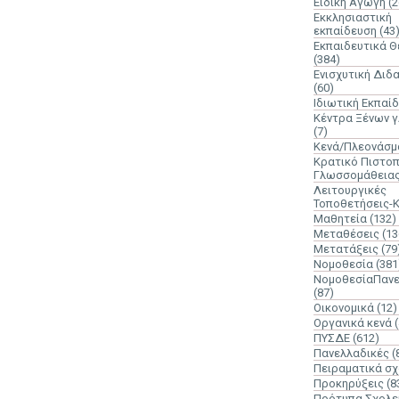
Ειδική Αγωγή
(2
Εκκλησιαστική
εκπαίδευση
(43
Εκπαιδευτικά 
(384)
Ενισχυτική Διδ
(60)
Ιδιωτική Εκπαί
Κέντρα Ξένων 
(7)
Κενά/Πλεονάσμ
Κρατικό Πιστοπ
Γλωσσομάθεια
Λειτουργικές
Τοποθετήσεις-
Μαθητεία
(132)
Μεταθέσεις
(13
Μετατάξεις
(79
Νομοθεσία
(381
ΝομοθεσίαΠανε
(87)
Οικονομικά
(12)
Οργανικά κενά
ΠΥΣΔΕ
(612)
Πανελλαδικές
(
Πειραματικά σχ
Προκηρύξεις
(8
Πρότυπα Σχολε