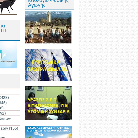
Ιστολόγιο Φυσικής
Αγωγής
τα
ΚΠΓ
3428)
645)
6)
192)
ολείων
ρέων
(155)