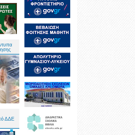
Έντυπα
τησης
πό ΔΔΕ