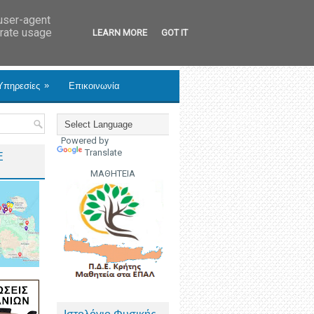
 user-agent
erate usage
LEARN MORE
GOT IT
»
Υπηρεσίες
Επικοινωνία
Powered by
Translate
Ε
ΜΑΘΗΤΕΙΑ