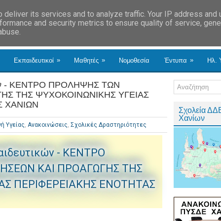
deliver its services and to analyze traffic. Your IP address and
formance and security metrics to ensure quality of service, gen
 abuse.
»
»
»
Εκπαιδευτικοί
Μαθητές
Νομοθεσία
Έντυπα
Ηλ. 
κών - ΚΕΝΤΡΟ ΠΡΟΛΗΨΗΣ ΤΩΝ
ΗΣ ΤΗΣ ΨΥΧΟΚΟΙΝΩΝΙΚΗΣ ΥΓΕΙΑΣ
Σ ΧΑΝΙΩΝ
Σχολεία ΔΔ
Χανίων
ή Υγείας
,
Ανακοινώσεις
,
Σχολικές Δραστηριότητες
αιδευτικών - ΚΕΝΤΡΟ
ΗΣΕΩΝ ΚΑΙ ΠΡΟΑΓΩΓΗΣ ΤΗΣ
ΑΣ ΠΕΡΙΦΕΡΕΙΑΚΗΣ ΕΝΟΤΗΤΑΣ