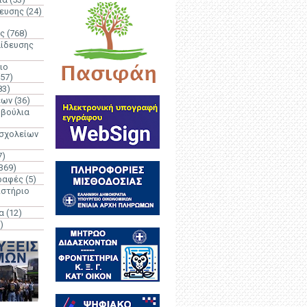
δευσης
(24)
ς
(768)
αίδευσης
ιο
(57)
83)
έων
(36)
μβούλια
 σχολείων
7)
369)
ραφές
(5)
ιστήριο
α
(12)
)